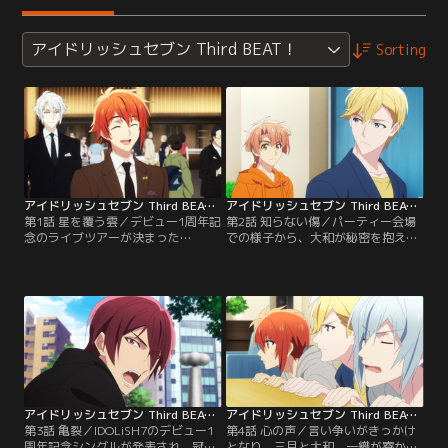
アイドリッシュセブン Third BEAT！
Sorting
アイドリッシュセブン Third BEAT！ 第01話
アイドリッシュセブン Third BEAT！ 第02話
第1話 星を覆う雲／デビュー1周年記
第2話 知らない傷／パーティー会場
念のライブツアーが決まった
での様子から、大和が秘密を抱えて
IDOLiSH7。TRIGGER、Re：valeも
いることを知る三月とナギ。ナギは
含め、3グループはアイドル界でも
秘密そのものより、仲間にも心を閉
っとも注目される存在となってい
ざす大和の態度が納得できなかっ
た。そんな一同が、あけぼのテレビ
た。当の大和は映画の撮影現場で、
開局50周年記念パーティーで顔を揃
初めて演技の壁にぶつかる……。
える。
アイドリッシュセブン Third BEAT！ 第03話
アイドリッシュセブン Third BEAT！ 第04話
第3話 亀裂／IDOLiSH7のデビュー1
第4話 心の声／言い争いがきっかけ
周年記念シングルが発表され、冠番
となり、三月と大和、一織が寮から