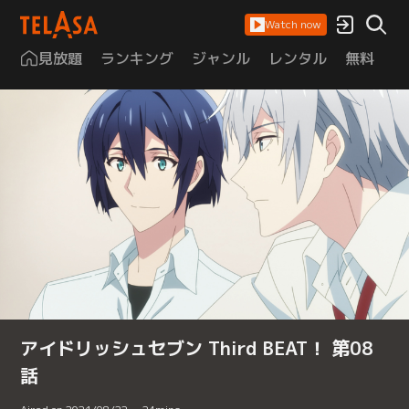
Watch now
見放題
ランキング
ジャンル
レンタル
無料
は
アイドリッシュセブン Third BEAT！ 第08
話