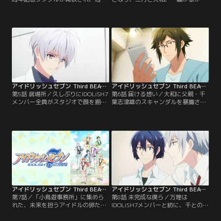
組の『キミと愛なNight！』では、
出ていった。一織と三月は百の家、
メンバーが楽器に挑戦する新企画が
大和は千の家にしばらく泊めてもら
動き出す。そんな時、陸は「ブラッ
うことになるが、寮に残された陸た
ク・オア・ホワイト」に出場してい
ちは、仲間がバラバラになっていく
た狗丸トウマと出会う。
寂しさを募らせていた。
アイドリッシュセブン Third BEAT！ 第05話
アイドリッシュセブン Third BEAT！ 第06話
第5話 居場所／久しぶりにIDOLiSH7
第6話 届ける想い／大和に父親・千
メンバー全員がスタジオで顔を揃え
葉志津雄のスキャンダルを暴露させ
る。収録は順調に終わるが、陸たち
るという、了の計画に巻き込まれた
は三月と大和のやりとりをハラハラ
百。大和が寮へ戻ると、喜んだナギ
しながら見守っていた。壮五は二人
は「今夜、大和が打ち明け話会を開
の説得を試みるものの、寮に戻るこ
く」とみんなに知らせ、TRIGGER、
とは断られ途方に暮れる。
Re：valeの面々も集まってくる。
アイドリッシュセブン Third BEAT！ 第07話
アイドリッシュセブン Third BEAT！ 第08話
第7話／「小鳥遊事務所」に集めら
第8話 未完成な僕ら／万理は
れた、未来を担うアイドルの卵た
IDOLiSH7メンバーと紡に、千との出
ち。お互いに出会ったばかりの7人
会いを語る。高校生だった頃、お互
は、性格も個性もバラバラ。けれ
いが作った曲に興味を持った二人