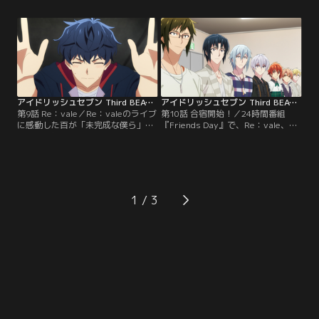
ど、それぞれに異なる魅力を持ち、
は、やがて一緒に曲作りをするよう
アイドルとしての未知の可能性を秘
になる。万理と二人きりで始めたバ
めていた。グループを結成し、共に
ンドに、千は「Re：vale」と名付け
第一歩を踏み出した彼らの名は
た。
「IDOLiSH7」。光り輝くステージで
歌い踊る姿は、やがて人々の心を惹
きつけていく。
アイドリッシュセブン Third BEAT！ 第09話
アイドリッシュセブン Third BEAT！ 第10話
第9話 Re：vale／Re：valeのライブ
第10話 合宿開始！／24時間番組
に感動した百が「未完成な僕ら」へ
『Friends Day』で、Re：vale、
の思いを綴ったファンレターは、万
TRIGGERと共にパーソナリティを務
理と千の心を動かし、二人に音楽を
めることになったIDOLiSH7。その制
続けていくことを決意させた。バン
作ミーティングの日、全員で24時間
ド結成5年目の頃、九条という男か
合宿をして、番組のテーマソングを
らデビューの話を持ちかけられる。
作るという企画がいきなりスタート
する。
1