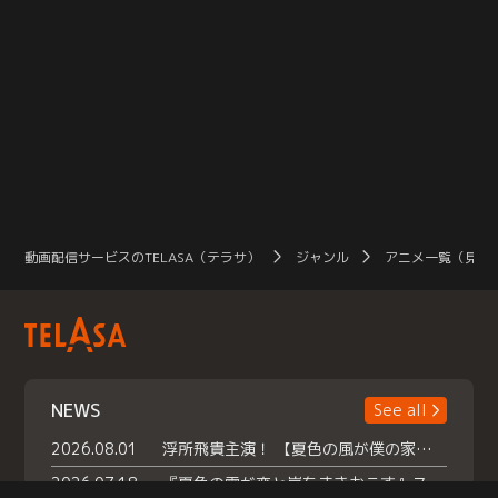
動画配信サービスのTELASA（テラサ）
ジャンル
アニメ一覧（見放
NEWS
See all
2026.08.01
浮所飛貴主演！ 【夏色の風が僕の家にやってきた】 本日よりテラサで独占配信スタート！
2026.07.18
『夏色の雲が恋と嵐をまきおこす』スペシャルメイキング 【Part1】2026年７月18日（土）23時30分～配信スタート！話題のシーンの裏側を大公開！豪華キャスト大集合！ 『武宮家 真夏の家族会議』開催！