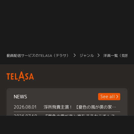
動画配信サービスのTELASA（テラサ）
ジャンル
洋画一覧（見放題
NEWS
See all
2026.08.01
浮所飛貴主演！ 【夏色の風が僕の家にやってきた】 本日よりテラサで独占配信スタート！
2026.07.18
『夏色の雲が恋と嵐をまきおこす』スペシャルメイキング 【Part1】2026年７月18日（土）23時30分～配信スタート！話題のシーンの裏側を大公開！豪華キャスト大集合！ 『武宮家 真夏の家族会議』開催！
2026.07.15
救命医・遥（今田）の《心揺さぶる過去》や、 麻酔科医・権野（船越英一郎）の《謎多きプライベート》など… 《知られざるエピソード》を独占配信！