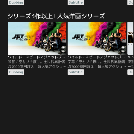
ハイブリッド・サバイバルアクショ
ハイブリッド・サバイバルアクショ
ジ
Dubbing
Subtitle
Du
ン東京を経由しシンガポールからホ
ン東京を経由しシンガポールからホ
を
ノルルへ、新年早々悪天候が予想さ
ノルルへ、新年早々悪天候が予想さ
ア
シリーズ3作以上! 人気洋画シリーズ
れる中、会社の指示で難しいフライ
れる中、会社の指示で難しいフライ
ト
トに臨むトランス機長（ジェラル
トに臨むトランス機長（ジェラル
ち
ド・バトラー）は、ホノルルの地で
ド・バトラー）は、ホノルルの地で
て
離れて暮らす愛娘との久々の再開を
離れて暮らす愛娘との久々の再開を
を
待ち焦がれていた。
待ち焦がれていた。
管
と
ワイルド・スピード／ジェットブレイク／吹替
ワイルド・スピード／ジェットブレイク／字幕
吹替／空をブチ抜け。全世界累計興
字幕／空をブチ抜け。全世界累計興
吹
収7000億円超え！超人気アクショ
収7000億円超え！超人気アクショ
ー
ンシリーズ最新作。兄ドミニクvs弟
ンシリーズ最新作。兄ドミニクvs弟
エ
Dubbing
Subtitle
Du
ジェイコブ。ワールドクラスの兄弟
ジェイコブ。ワールドクラスの兄弟
う
バトル！！ドミニクはレティと幼い
バトル！！ドミニクはレティと幼い
ック
息子のブライアンの3人で静かに暮
息子のブライアンの3人で静かに暮
エ
らしていたが、ある日仲間のピンチ
らしていたが、ある日仲間のピンチ
イ
の知らせを聞く。ローマンら“ファ
の知らせを聞く。ローマンら“ファ
ェン
ミリー”と合流したドミニクは…。
ミリー”と合流したドミニクは…。
に
あ
エ