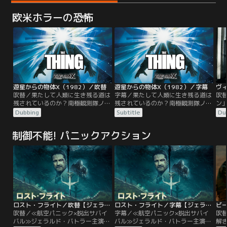
欧米ホラーの恐怖
遊星からの物体X（1982）／吹替
遊星からの物体X（1982）／字幕
吹替／果たして人類に生き残る道は
字幕／果たして人類に生き残る道は
吹
残されているのか？南極観測隊ノル
残されているのか？南極観測隊ノル
ン
ウェイ隊がUFO落下地点で氷の魂を
ウェイ隊がUFO落下地点で氷の魂を
な
Dubbing
Subtitle
Du
切り出した後で、ノルウェー基地が
切り出した後で、ノルウェー基地が
と
全滅。その原因となった“何か”は、
全滅。その原因となった“何か”は、
の
制御不能! パニックアクション
犬に姿を変えて、今度はアメリカ南
犬に姿を変えて、今度はアメリカ南
開
極観測隊に潜り込む。“何か”は次々
極観測隊に潜り込む。“何か”は次々
不
に姿を変え、隊員たちは次第に互い
に姿を変え、隊員たちは次第に互い
界
を信じられなくなる……。
を信じられなくなる……。
れ
ラ
を
ロスト・フライト／吹替【ジェラルド・バトラー主演】
ロスト・フライト／字幕【ジェラルド・バトラー主演】
ビ
吹替／≪航空パニック×脱出サバイ
字幕／≪航空パニック×脱出サバイ
吹
バル≫ジェラルド・バトラー主演！
バル≫ジェラルド・バトラー主演！
解