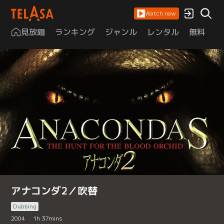
Watch now
見放題
ランキング
ジャンル
レンタル
無料
は
アナコンダ2／吹替
Dubbing
2004
1
h
37
mins