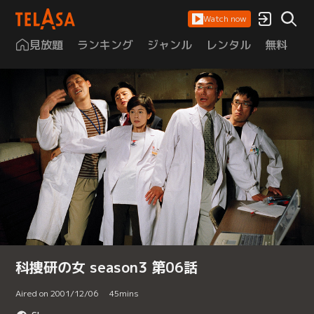
Watch now
見放題
ランキング
ジャンル
レンタル
無料
は
科捜研の女 season3 第06話
Aired on 2001/12/06
45
mins