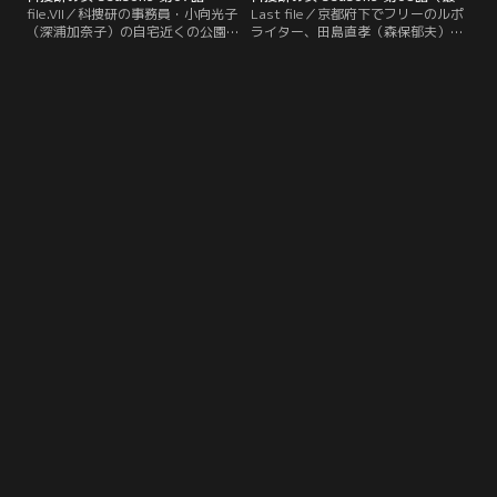
file.VII／科捜研の事務員・小向光子
Last file／京都府下でフリーのルポ
（深浦加奈子）の自宅近くの公園
ライター、田島直孝（森保郁夫）が
で、若い男の刺殺体が発見された。
車に跳ねられるという事故が発生す
発見者は町内会会長の糸川（久保
る。司法解剖に付き合ったマリコ
晶）で、慌てふためく糸川から事情
（沢口靖子）は、被害者の胃の中か
を聞いた光子が、所轄署に連絡を入
ら一発の銃弾を発見する。だが、田
れた。被害者は免許証から竹本（川
島の死因は間違いなく事故によるも
上泳）という男と判明する。マリコ
ので、体のどこにも銃創はない。考
（沢口靖子）の検視の結果、竹本は
えられることは、被害者が拳銃の弾
首を鋭利な刃物で刺されての失血死
を飲み込んでいたということ。
とわかった。