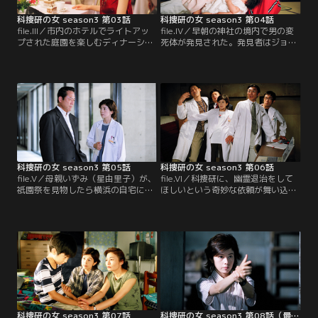
科捜研の女 season3 第03話
科捜研の女 season3 第04話
file.III／市内のホテルでライトアッ
file.IV／早朝の神社の境内で男の変
プされた庭園を楽しむディナーショ
死体が発見された。発見者はジョギ
ーが開かれ、マリコ（沢口靖子）は
ング中の夫婦で、赤ん坊の泣き声が
母親いずみ（星由里子）にこのショ
聞こえたので行ってみるとバスケッ
ーに付き合わされてしまう。やがて
トに入れられた赤ん坊が置き去りに
ホテルのバンケット主任・荻野美奈
されていて、側に死体があったとい
（若林しほ）の合図で、庭園のライ
う。さらに赤ん坊の顔にはなぜか泥
トアップを演出した照明デザイナー
が塗られていた。
園部さやか（栗田麗）が電源のスイ
ッチを入れた。
科捜研の女 season3 第05話
科捜研の女 season3 第06話
file.V／母親いずみ（星由里子）が、
file.VI／科捜研に、幽霊退治をして
祇園祭を見物したら横浜の自宅に帰
ほしいという奇妙な依頼が舞い込ん
ると言い出し、マリコ（沢口靖子）
だ。高等部の女子寮のトイレの天井
はホッとするやら寂しいやら、複雑
から血が滴り落ちてきたり、怪事件
な心境にかられる。そんな中、工事
が立て続けに起こっていると言う。
中のビルから男が転落死するという
マリコ（沢口靖子）は、何でそんな
騒ぎが発生する。7階フロアの石膏
ことに狩り出されなければならない
ボードでできた壁が壊れていたこと
のかとぶつくさ文句をいうが…。
から、足を滑らせ、そのはずみに壁
を突き破って転落したらしい。
科捜研の女 season3 第07話
科捜研の女 season3 第08話（最終話）