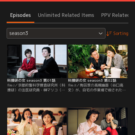
Episodes
Unlimited Related Items
PPV Related I
season3
Sorting
科捜研の女 season3 第01話
科捜研の女 season3 第02話
file.I／京都府警科学捜査研究所（科
file.II／陶芸家の高槻幽斎（谷口高
捜研）の法医研究員・榊マリコ（沢
史）が、自宅の作業場で殺された。
口靖子）は、ある日、大学時代の友
マリコ（沢口靖子）の検視の結果、
人たちと丹後半島の久美浜海岸に遊
死因は鈍器による後頭部の打撲、死
びに行く。ところが、この海岸でダ
亡推定時刻は前夜の2時から5時の間
イバーの水死体が発見されたのだ。
であることが判明する。側に陶器の
マリコは職業柄黙っていられず、監
破片が落ちていたことから、それで
察医が到着する前に検視を始めてし
殴られたのではないかと推測され
まう。遺体の口からはレギュレター
た。焼きあがった壷を並べている棚
が外れ、マスクは曇っていて顔は定
に、一ヵ所だけ隙間が空いている。
かではない。