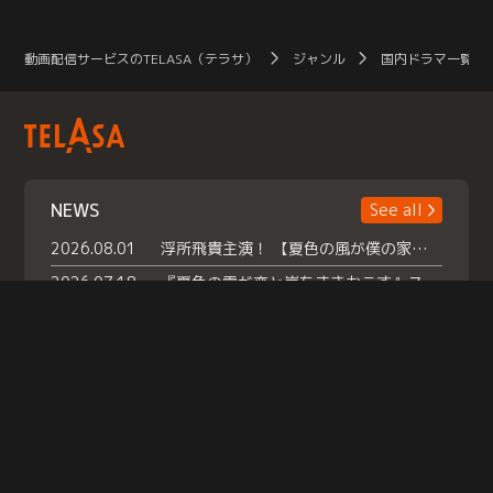
動画配信サービスのTELASA（テラサ）
ジャンル
国内ドラマ一覧（
NEWS
See all
2026.08.01
浮所飛貴主演！ 【夏色の風が僕の家にやってきた】 本日よりテラサで独占配信スタート！
2026.07.18
『夏色の雲が恋と嵐をまきおこす』スペシャルメイキング 【Part1】2026年７月18日（土）23時30分～配信スタート！話題のシーンの裏側を大公開！豪華キャスト大集合！ 『武宮家 真夏の家族会議』開催！
2026.07.15
救命医・遥（今田）の《心揺さぶる過去》や、 麻酔科医・権野（船越英一郎）の《謎多きプライベート》など… 《知られざるエピソード》を独占配信！