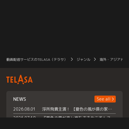
動画配信サービスのTELASA（テラサ）
ジャンル
海外・アジアドラ
NEWS
See all
2026.08.01
浮所飛貴主演！ 【夏色の風が僕の家にやってきた】 本日よりテラサで独占配信スタート！
2026.07.18
『夏色の雲が恋と嵐をまきおこす』スペシャルメイキング 【Part1】2026年７月18日（土）23時30分～配信スタート！話題のシーンの裏側を大公開！豪華キャスト大集合！ 『武宮家 真夏の家族会議』開催！
2026.07.15
救命医・遥（今田）の《心揺さぶる過去》や、 麻酔科医・権野（船越英一郎）の《謎多きプライベート》など… 《知られざるエピソード》を独占配信！