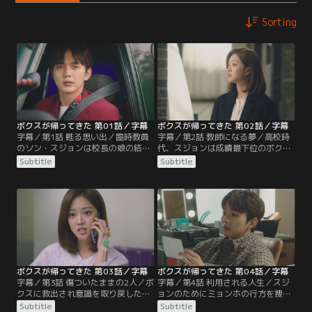
Sorting
ボクスが帰ってきた 第01話／字幕
ボクスが帰ってきた 第02話／字幕
字幕／第1話 甦る思い出／臨時教員
字幕／第2話 教師になる夢／高校時
のソン・スジョンは校長の娘の結婚
代、スジョンは成績最下位のボクス
式に行くが、正規採用にしないと言
に、一生懸命国語を教えていた。そ
Subtitle
Subtitle
われ最悪な気分で式場をあとにす
の結果、ボクスは前回のテストから
る。そのころ、別の結婚式で新婦を
50点も点数を上げることに。ボクス
連れ出そうとしていたカン・ボクス
から教師になるよう勧められたスジ
は、逃げる途中でスジョンとすれ違
ョンは、大人になって教師になる
い…。
が…。
ボクスが帰ってきた 第03話／字幕
ボクスが帰ってきた 第04話／字幕
字幕／第3話 傷ついたままの2人／ボ
字幕／第4話 利用される人生／スジ
クスに救出され意識を取り戻したス
ョンのためにミョンホの行方を捜す
ジョンは、自分から大金を騙し取っ
ボクス。そんなボクスのもとに、元
Subtitle
Subtitle