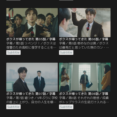
たキム・ミョンホに電話をかける。
担任のパク・ドンジュン先生がやっ
しかし電話はつながらず、スジョン
て来て、ボクスに母校への復学を勧
は留守番電話に怒りのメッセージを
める。それを聞いていたボクスの母
残す。それをこっそり聞いていたボ
は激怒し、パク先生を追い出してし
クスは…。
まう！
ボクスが帰ってきた 第05話／字幕
ボクスが帰ってきた 第06話／字幕
字幕／第5話 リベンジ！／ボクスは
字幕／第6話 惨めなのは僕／ボクス
復讐のため高校に復学することを決
は優秀だと思っていた甥のカン・イ
意。学校に登校したボクスは、大勢
ノが、実は落ちこぼれで使い走りに
Subtitle
Subtitle
の記者が集まる体育館に連れていか
されていると知り激怒。しかしイノ
れる。そこには、過去にボクスを退
は、母には黙っていてほしいとボク
学に追いやった元同級生のオ・セホ
スに懇願する。そんなイノを放って
がおり、新理事長として挨拶を始め
おけないボクスは、自ら使い走りに
る。
なると宣言！
ボクスが帰ってきた 第07話／字幕
ボクスが帰ってきた 第08話／字幕
字幕／第7話 嘘つき／9年ぶりに学校
字幕／第8話 それぞれの理想／成績
の屋上に上がり、自分の人生を壊し
がトップクラスの生徒だけ入れる
たスジョンとセホを責めるボクス。
IVY組で、最下位が続くオ・ヨンミ
Subtitle
Subtitle
しかし、スジョンはボクスの言葉を
ン。ヨンミンは下のクラスに移るよ
まともに聞こうとせず、セホは平然
う促されるが、反発して自習室に閉