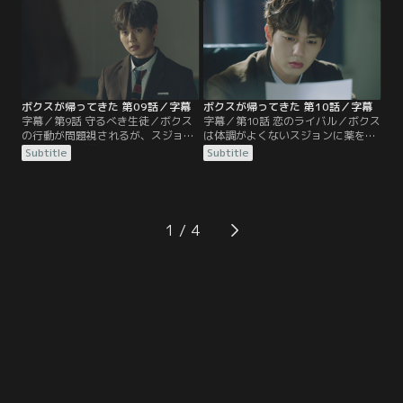
と嘘をつく始末。そんな2人の態度
じこもってしまう。すると、ボクス
に、ボクスの怒りは膨れ上がる。
がその場に現れ、自習室のガラスを
破壊する！
ボクスが帰ってきた 第09話／字幕
ボクスが帰ってきた 第10話／字幕
字幕／第9話 守るべき生徒／ボクス
字幕／第10話 恋のライバル／ボクス
の行動が問題視されるが、スジョン
は体調がよくないスジョンに薬を渡
はボクスの退学処分に反対。さらに
そうとするが、セホが渡していると
Subtitle
Subtitle
スジョンは、再びボクスが問題を起
ころを目撃してやめてしまう。翌
こしたら、教師を辞めて責任を取る
日、理事長室に忍び込んだボクス
と約束してしまう。そのおかげでボ
は、そこでスジョンの人物画を見つ
クスは退学を免れるが、素直に感謝
け、セホのスジョンに対する気持ち
できず…。
が気になる！
1