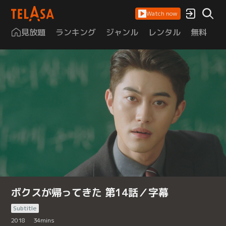
Watch now
見放題
ランキング
ジャンル
レンタル
無料
は
ボクスが帰ってきた 第14話／字幕
Subtitle
2018
34
mins