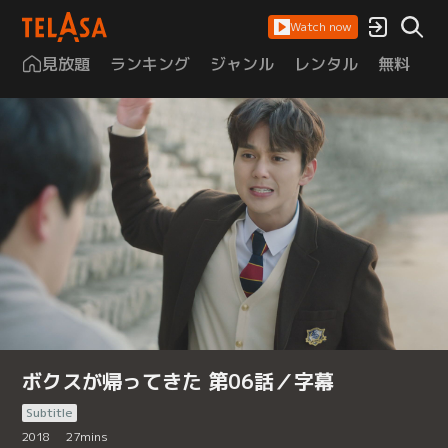
Watch now
見放題
ランキング
ジャンル
レンタル
無料
は
ボクスが帰ってきた 第06話／字幕
Subtitle
2018
27
mins