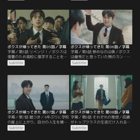
たキム・ミョンホに電話をかける。
担任のパク・ドンジュン先生がやっ
しかし電話はつながらず、スジョン
て来て、ボクスに母校への復学を勧
は留守番電話に怒りのメッセージを
める。それを聞いていたボクスの母
残す。それをこっそり聞いていたボ
は激怒し、パク先生を追い出してし
クスは…。
まう！
ボクスが帰ってきた 第05話／字幕
ボクスが帰ってきた 第06話／字幕
字幕／第5話 リベンジ！／ボクスは
字幕／第6話 惨めなのは僕／ボクス
復讐のため高校に復学することを決
は優秀だと思っていた甥のカン・イ
意。学校に登校したボクスは、大勢
ノが、実は落ちこぼれで使い走りに
Subtitle
Subtitle
の記者が集まる体育館に連れていか
されていると知り激怒。しかしイノ
れる。そこには、過去にボクスを退
は、母には黙っていてほしいとボク
学に追いやった元同級生のオ・セホ
スに懇願する。そんなイノを放って
がおり、新理事長として挨拶を始め
おけないボクスは、自ら使い走りに
る。
なると宣言！
ボクスが帰ってきた 第07話／字幕
ボクスが帰ってきた 第08話／字幕
字幕／第7話 嘘つき／9年ぶりに学校
字幕／第8話 それぞれの理想／成績
の屋上に上がり、自分の人生を壊し
がトップクラスの生徒だけ入れる
たスジョンとセホを責めるボクス。
IVY組で、最下位が続くオ・ヨンミ
Subtitle
Subtitle
しかし、スジョンはボクスの言葉を
ン。ヨンミンは下のクラスに移るよ
まともに聞こうとせず、セホは平然
う促されるが、反発して自習室に閉