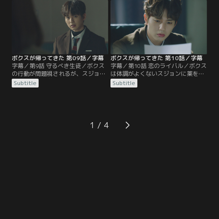
と嘘をつく始末。そんな2人の態度
じこもってしまう。すると、ボクス
に、ボクスの怒りは膨れ上がる。
がその場に現れ、自習室のガラスを
破壊する！
ボクスが帰ってきた 第09話／字幕
ボクスが帰ってきた 第10話／字幕
字幕／第9話 守るべき生徒／ボクス
字幕／第10話 恋のライバル／ボクス
の行動が問題視されるが、スジョン
は体調がよくないスジョンに薬を渡
はボクスの退学処分に反対。さらに
そうとするが、セホが渡していると
Subtitle
Subtitle
スジョンは、再びボクスが問題を起
ころを目撃してやめてしまう。翌
こしたら、教師を辞めて責任を取る
日、理事長室に忍び込んだボクス
と約束してしまう。そのおかげでボ
は、そこでスジョンの人物画を見つ
クスは退学を免れるが、素直に感謝
け、セホのスジョンに対する気持ち
できず…。
が気になる！
1