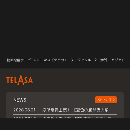
動画配信サービスのTELASA（テラサ）
ジャンル
海外・アジアドラ
NEWS
See all
2026.08.01
浮所飛貴主演！ 【夏色の風が僕の家にやってきた】 本日よりテラサで独占配信スタート！
2026.07.18
『夏色の雲が恋と嵐をまきおこす』スペシャルメイキング 【Part1】2026年７月18日（土）23時30分～配信スタート！話題のシーンの裏側を大公開！豪華キャスト大集合！ 『武宮家 真夏の家族会議』開催！
2026.07.15
救命医・遥（今田）の《心揺さぶる過去》や、 麻酔科医・権野（船越英一郎）の《謎多きプライベート》など… 《知られざるエピソード》を独占配信！