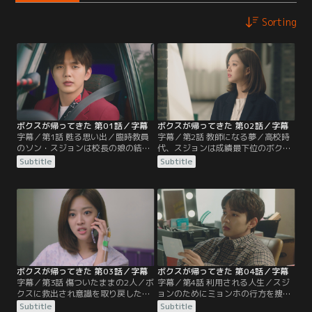
Sorting
ボクスが帰ってきた 第01話／字幕
ボクスが帰ってきた 第02話／字幕
字幕／第1話 甦る思い出／臨時教員
字幕／第2話 教師になる夢／高校時
のソン・スジョンは校長の娘の結婚
代、スジョンは成績最下位のボクス
式に行くが、正規採用にしないと言
に、一生懸命国語を教えていた。そ
Subtitle
Subtitle
われ最悪な気分で式場をあとにす
の結果、ボクスは前回のテストから
る。そのころ、別の結婚式で新婦を
50点も点数を上げることに。ボクス
連れ出そうとしていたカン・ボクス
から教師になるよう勧められたスジ
は、逃げる途中でスジョンとすれ違
ョンは、大人になって教師になる
い…。
が…。
ボクスが帰ってきた 第03話／字幕
ボクスが帰ってきた 第04話／字幕
字幕／第3話 傷ついたままの2人／ボ
字幕／第4話 利用される人生／スジ
クスに救出され意識を取り戻したス
ョンのためにミョンホの行方を捜す
ジョンは、自分から大金を騙し取っ
ボクス。そんなボクスのもとに、元
Subtitle
Subtitle