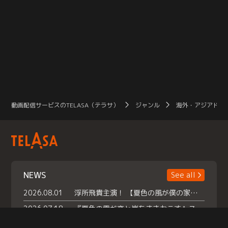
動画配信サービスのTELASA（テラサ）
ジャンル
海外・アジアドラ
NEWS
See all
2026.08.01
浮所飛貴主演！ 【夏色の風が僕の家にやってきた】 本日よりテラサで独占配信スタート！
2026.07.18
『夏色の雲が恋と嵐をまきおこす』スペシャルメイキング 【Part1】2026年７月18日（土）23時30分～配信スタート！話題のシーンの裏側を大公開！豪華キャスト大集合！ 『武宮家 真夏の家族会議』開催！
2026.07.15
救命医・遥（今田）の《心揺さぶる過去》や、 麻酔科医・権野（船越英一郎）の《謎多きプライベート》など… 《知られざるエピソード》を独占配信！