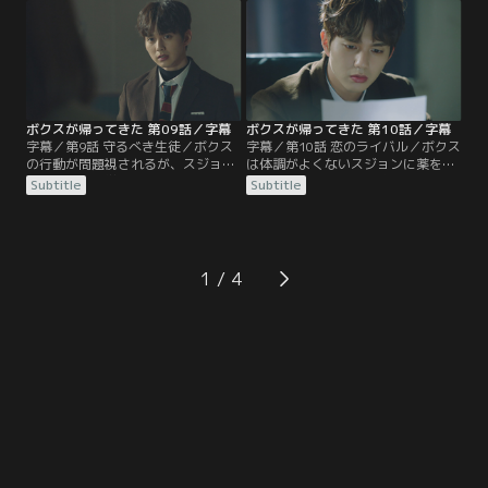
と嘘をつく始末。そんな2人の態度
じこもってしまう。すると、ボクス
に、ボクスの怒りは膨れ上がる。
がその場に現れ、自習室のガラスを
破壊する！
ボクスが帰ってきた 第09話／字幕
ボクスが帰ってきた 第10話／字幕
字幕／第9話 守るべき生徒／ボクス
字幕／第10話 恋のライバル／ボクス
の行動が問題視されるが、スジョン
は体調がよくないスジョンに薬を渡
はボクスの退学処分に反対。さらに
そうとするが、セホが渡していると
Subtitle
Subtitle
スジョンは、再びボクスが問題を起
ころを目撃してやめてしまう。翌
こしたら、教師を辞めて責任を取る
日、理事長室に忍び込んだボクス
と約束してしまう。そのおかげでボ
は、そこでスジョンの人物画を見つ
クスは退学を免れるが、素直に感謝
け、セホのスジョンに対する気持ち
できず…。
が気になる！
1