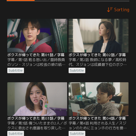
Sorting
ボクスが帰ってきた 第01話／字幕
ボクスが帰ってきた 第02話／字幕
字幕／第1話 甦る思い出／臨時教員
字幕／第2話 教師になる夢／高校時
のソン・スジョンは校長の娘の結婚
代、スジョンは成績最下位のボクス
式に行くが、正規採用にしないと言
に、一生懸命国語を教えていた。そ
Subtitle
Subtitle
われ最悪な気分で式場をあとにす
の結果、ボクスは前回のテストから
る。そのころ、別の結婚式で新婦を
50点も点数を上げることに。ボクス
連れ出そうとしていたカン・ボクス
から教師になるよう勧められたスジ
は、逃げる途中でスジョンとすれ違
ョンは、大人になって教師になる
い…。
が…。
ボクスが帰ってきた 第03話／字幕
ボクスが帰ってきた 第04話／字幕
字幕／第3話 傷ついたままの2人／ボ
字幕／第4話 利用される人生／スジ
クスに救出され意識を取り戻したス
ョンのためにミョンホの行方を捜す
ジョンは、自分から大金を騙し取っ
ボクス。そんなボクスのもとに、元
Subtitle
Subtitle