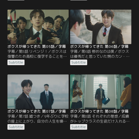
たキム・ミョンホに電話をかける。
担任のパク・ドンジュン先生がやっ
しかし電話はつながらず、スジョン
て来て、ボクスに母校への復学を勧
は留守番電話に怒りのメッセージを
める。それを聞いていたボクスの母
残す。それをこっそり聞いていたボ
は激怒し、パク先生を追い出してし
クスは…。
まう！
ボクスが帰ってきた 第05話／字幕
ボクスが帰ってきた 第06話／字幕
字幕／第5話 リベンジ！／ボクスは
字幕／第6話 惨めなのは僕／ボクス
復讐のため高校に復学することを決
は優秀だと思っていた甥のカン・イ
意。学校に登校したボクスは、大勢
ノが、実は落ちこぼれで使い走りに
Subtitle
Subtitle
の記者が集まる体育館に連れていか
されていると知り激怒。しかしイノ
れる。そこには、過去にボクスを退
は、母には黙っていてほしいとボク
学に追いやった元同級生のオ・セホ
スに懇願する。そんなイノを放って
がおり、新理事長として挨拶を始め
おけないボクスは、自ら使い走りに
る。
なると宣言！
ボクスが帰ってきた 第07話／字幕
ボクスが帰ってきた 第08話／字幕
字幕／第7話 嘘つき／9年ぶりに学校
字幕／第8話 それぞれの理想／成績
の屋上に上がり、自分の人生を壊し
がトップクラスの生徒だけ入れる
たスジョンとセホを責めるボクス。
IVY組で、最下位が続くオ・ヨンミ
Subtitle
Subtitle
しかし、スジョンはボクスの言葉を
ン。ヨンミンは下のクラスに移るよ
まともに聞こうとせず、セホは平然
う促されるが、反発して自習室に閉