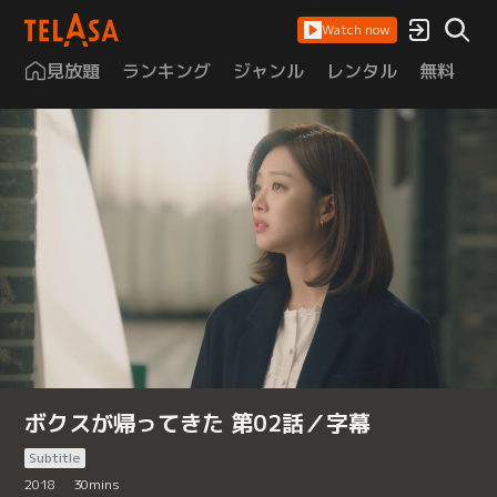
Watch now
見放題
ランキング
ジャンル
レンタル
無料
は
ボクスが帰ってきた 第02話／字幕
Subtitle
2018
30
mins