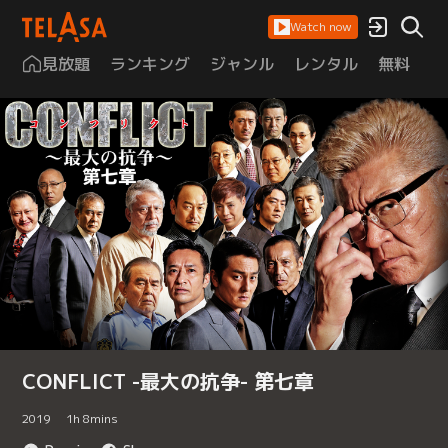
Watch now
見放題
ランキング
ジャンル
レンタル
無料
は
CONFLICT -最大の抗争- 第七章
2019
1
h
8
mins