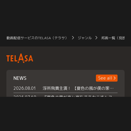
動画配信サービスのTELASA（テラサ）
ジャンル
邦画一覧（見放題
NEWS
See all
2026.08.01
浮所飛貴主演！ 【夏色の風が僕の家にやってきた】 本日よりテラサで独占配信スタート！
2026.07.18
『夏色の雲が恋と嵐をまきおこす』スペシャルメイキング 【Part1】2026年７月18日（土）23時30分～配信スタート！話題のシーンの裏側を大公開！豪華キャスト大集合！ 『武宮家 真夏の家族会議』開催！
2026.07.15
救命医・遥（今田）の《心揺さぶる過去》や、 麻酔科医・権野（船越英一郎）の《謎多きプライベート》など… 《知られざるエピソード》を独占配信！