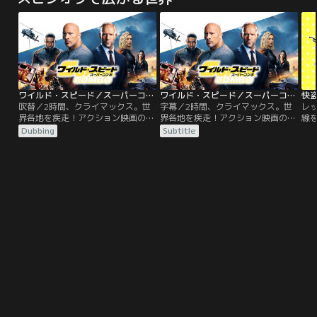
動隊と特殊捜査班SITによって完全
らせ
に包囲されるが、犯人の動機は不
車
明。要求もないまま、いたずらに時
ラ
間が過ぎていくのだった。
で
ば
ワイルド・スピード／スーパーコンボ／吹替
ワイルド・スピード／スーパーコンボ／字幕
吹替／2時間、クライマックス。世
字幕／2時間、クライマックス。世
レ
界各地を疾走！アクション映画の歴
界各地を疾走！アクション映画の歴
線
史をも塗り替えるぶっちぎりのスケ
史をも塗り替えるぶっちぎりのスケ
よ
Dubbing
Subtitle
ール感！ロサンゼルスで娘と暮らす
ール感！ロサンゼルスで娘と暮らす
き
追跡のプロで元FBI特別捜査官ルー
追跡のプロで元FBI特別捜査官ルー
者
ク・ホブスと、ロンドンで優雅な生
ク・ホブスと、ロンドンで優雅な生
こ
活を送る元MI6エージェントのデッ
活を送る元MI6エージェントのデッ
は
カード・ショウ。2人の元に、行方
カード・ショウ。2人の元に、行方
で
をくらませたMI6の女性エージェン
をくらませたMI6の女性エージェン
と
トのハッティを保護して欲しいとい
トのハッティを保護して欲しいとい
う政府の協力要請が入る。
う政府の協力要請が入る。