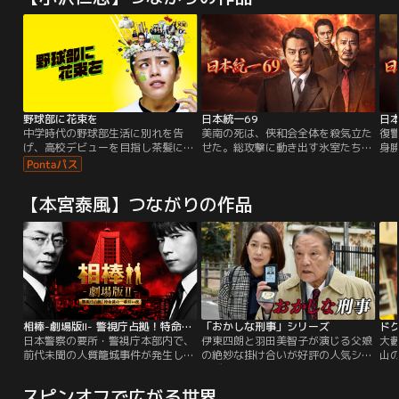
野球部に花束を
日本統一69
日本
中学時代の野球部生活に別れを告
美南の死は、侠和会全体を殺気立た
復
げ、高校デビューを目指し茶髪に染
せた。総攻撃に動き出す氷室たちだ
身
めて入学した黒田鉄平。夢見たバラ
ったが、川谷は報復の禁止を命じ
に
色の高校生活は、うっかり野球部の
る。一方丸神会の三田は、戦争への
底
見学に行ってしまい、あっけなくゲ
決意を固めていた。
会
【本宮泰風】つながりの作品
ームセット。新入生歓迎の儀式で
緊
早々に坊主に逆戻り、、、練習以前
行
に、グラウンド整備や白線引きにす
ら怒鳴られる日々。おまけに一目惚
れした同級生は、なんと先輩の妹
（手を出したら、即死！）。
相棒-劇場版II- 警視庁占拠！特命係の一番長い夜
「おかしな刑事」シリーズ
日本警察の要所・警視庁本部内で、
伊東四朗と羽田美智子が演じる父娘
大
前代未聞の人質籠城事件が発生し
の絶妙な掛け合いが好評の人気シリ
山
た！人質は、田丸警視総監、長谷川
ーズ。
屋
副総監をはじめとした各部の部長ら
わ
スピンオフで広がる世界
幹部12名。現場となった会議室は機
倉