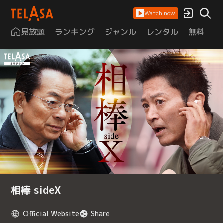
Watch now
見放題
ランキング
ジャンル
レンタル
無料
は
相棒 sideX
Official Website
Share