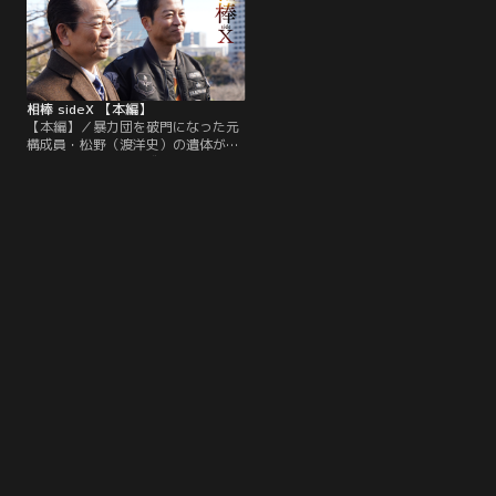
相棒 sideX 【本編】
【本編】／暴力団を破門になった元
構成員・松野（渡洋史）の遺体が見
つかった。死因は合成麻薬の急性中
毒だったが、遺体には無数の打撲痕
が残されており、何者かに襲われた
ようだった。たまたま現場を訪れた
特命係の杉下右京（水谷豊）は、遺
留品のレシートに着目。被害者が事
件当夜、何者かと中華料理店で食事
をしていた事実をつかむ。