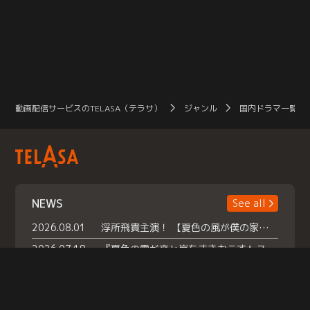
動画配信サービスのTELASA（テラサ）
ジャンル
国内ドラマ一覧（
NEWS
See all
2026.08.01
浮所飛貴主演！ 【夏色の風が僕の家にやってきた】 本日よりテラサで独占配信スタート！
2026.07.18
『夏色の雲が恋と嵐をまきおこす』スペシャルメイキング 【Part1】2026年７月18日（土）23時30分～配信スタート！話題のシーンの裏側を大公開！豪華キャスト大集合！ 『武宮家 真夏の家族会議』開催！
2026.07.15
救命医・遥（今田）の《心揺さぶる過去》や、 麻酔科医・権野（船越英一郎）の《謎多きプライベート》など… 《知られざるエピソード》を独占配信！