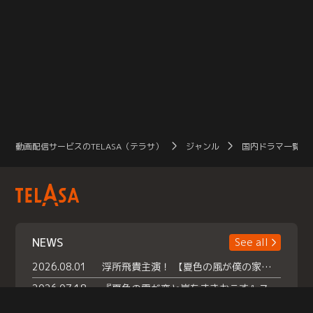
動画配信サービスのTELASA（テラサ）
ジャンル
国内ドラマ一覧（
NEWS
See all
2026.08.01
浮所飛貴主演！ 【夏色の風が僕の家にやってきた】 本日よりテラサで独占配信スタート！
2026.07.18
『夏色の雲が恋と嵐をまきおこす』スペシャルメイキング 【Part1】2026年７月18日（土）23時30分～配信スタート！話題のシーンの裏側を大公開！豪華キャスト大集合！ 『武宮家 真夏の家族会議』開催！
2026.07.15
救命医・遥（今田）の《心揺さぶる過去》や、 麻酔科医・権野（船越英一郎）の《謎多きプライベート》など… 《知られざるエピソード》を独占配信！