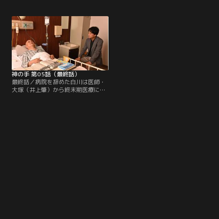
る。それを知ったマスコミが安楽死
モ会長・新見（北村有起哉）。白川
騒動と一連の真相を究明しようと白
は悩みながらもジャモの医療改革を
川の病院に押しかけ、パニック状態
進めるためのセミナーに参加するこ
になるが……。ジャモの会員となっ
とになるが……。一方、記者会見で
た同僚の山名（杉本哲太）の働きか
安楽死に対する世論が賛成に向かい
けで、ついに白川は記者会見を開く
始める中、康代は一人、新たな問題
ことになる。
を世に訴え安楽死反対を唱え続けて
いた。
神の手 第05話（最終話）
最終話／病院を辞めた白川は医師・
大塚（井上肇）から終末期医療に向
かうある患者の相談を受けるが断っ
てしまう。一方で、すべてを裏で動
かしていた佐渡原により安楽死法案
も可決される中、ジャモ会長・新見
が何者かに殺害され遺体となって発
見される。そんな中、白川は晶子に
呼び出され康代の事務所であるもの
を見せられるのだった……。