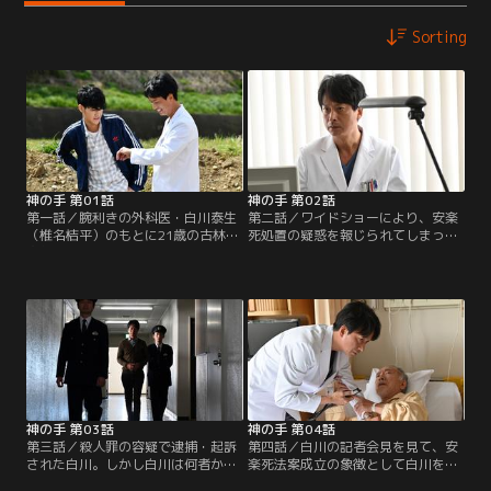
Sorting
神の手 第01話
神の手 第02話
第一話／腕利きの外科医・白川泰生
第二話／ワイドショーにより、安楽
（椎名桔平）のもとに21歳の古林章
死処置の疑惑を報じられてしまった
太郎（葉山奨之）が診察に訪れる。
白川。病院では査問会議が開かれる
診断の結果は肛門がん。がんの進行
中、白川は刑事の平野（正名僕蔵）
による耐え難い痛みから章太郎も、
に章太郎の母・康代から告訴状が出
看病する伯母の晶子（坂井真紀）も
されたことを聞かされる。康代の誤
安楽死を懇願。白川は苦悩の末、安
解を解くため、白川は安楽死処置の
楽死処置を施すが、章太郎の母でジ
経緯を共有する章太郎の叔母・晶子
ャーナリストの康代（鈴木砂羽）に
と連絡を取ろうとするが……。そん
告発され…。安楽死法案の成立が現
な中…。
実味を帯びる中…。
神の手 第03話
神の手 第04話
第三話／殺人罪の容疑で逮捕・起訴
第四話／白川の記者会見を見て、安
された白川。しかし白川は何者かの
楽死法案成立の象徴として白川を担
動きにより不起訴となり釈放され
ぎ上げるべく密かに動き始めたジャ