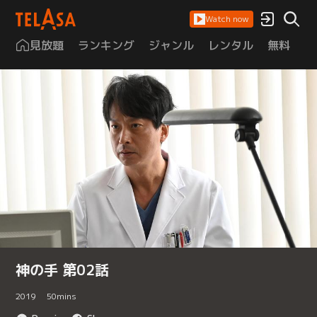
Watch now
見放題
ランキング
ジャンル
レンタル
無料
は
神の手 第02話
2019
50
mins