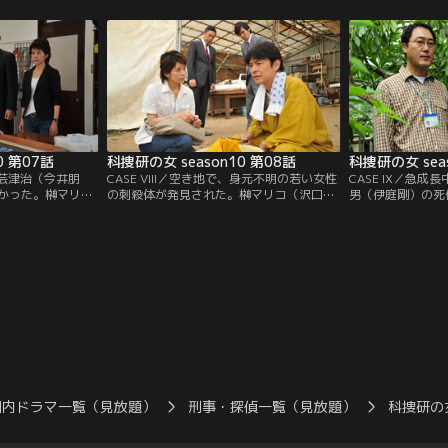
口靖子）は手水場
い。榊マリコ（沢口靖子）たちは、被害者
た瓶には毒物が入
見つからなかっ
のサンダルに付着していた砂を分析して、
詳しいこと、3カ
若村麻由美）の司
彼女が殺される前に若狭湾の海岸に立ち寄
金がかさんでいた
キノコによるもの
っていたことを突き止める。
と思われた。
0 第07話
科捜研の女 season10 第08話
科捜研の女 sea
・安芸津治（今井朋
CASE VIII／空き地で、身元不明の若い女性
CASE IX／急
かった。榊マリコ
の刺殺体が発見された。榊マリコ（沢口靖
男（伊庭剛）の死
ームが調べた結
子）らの検視の結果、被害者の髪に白い糸
所で撲殺され、遺
撲殺されたことが
が付着しているのが見つかり、手のひらか
が、殺害現場を特
どの成分が検出さ
らはシナモンなどのスパイスに含まれる匂
た土を分析した結
リエで殺害された
いの成分が検出された。やがて、被害者が
も一致する地域が
のと思われた。
魚住笙子（遠野あすか）という東京からの
は“どこにも存在
旅行者であることが判明。
だ…！
国内ドラマ一覧（見放題）
刑事・探偵一覧（見放題）
科捜研の女 