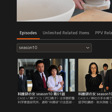
Episodes
Unlimited Related Items
PPV Rel
season10
科捜研の女 season10 第01話
科捜研の女 season1
CASE I／榊マリコ（沢口靖子）は京都府警
CASE II／神社の手水
科学捜査研究所、通称“科捜研”の法医研究
話学校講師・岩井良樹（
員。ある日、市内の住宅で不審死体が発見
が発見された。外傷もな
され、マリコたちは現場に急行する。民間
杓ですくって飲んだ直後