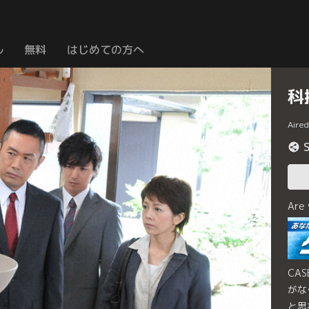
ル
無料
はじめての方へ
科
Aire
Are
CA
がな
と思