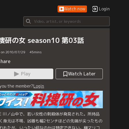
Watch now
Login
捜研の女 season10 第03話
d on 2010/07/29
45
mins
Share
Play
Watch Later
 you the member?
Login
SE III／山中で、若い女性の刺殺体が発見された。所持品
く身元は不明、凶器も幅2センチほどの先端が尖ったもの
われたが、いったい何なのかは特定できない。榊マリコ