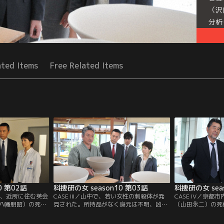
（沢
分析
たこ
Mor
ated Items
Free Related Items
Seri
0 第02話
科捜研の女 season10 第03話
科捜研の女 sea
場で、近所に住む英会
CASE III／山中で、若い女性の刺殺体が発
CASE IV／京
八幡朋昭）の死体
見された。所持品がなく身元は不明、凶器
（山田永二）の死
く、手水鉢の水を
も幅2センチほどの先端が尖ったものと思
外傷も争った形跡
に絶命したらしい
われたが、いったい何なのかは特定できな
靖子）は毒物中毒