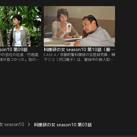
っており、三河が毒物に
着のボタンに巻きついた毛髪を発見する。
月前にリストラされ、借
その後、同じ手口で女子大生・芹沢奈央
ことなどから、服毒自殺
（田中良子）が殺され、やはり上着のボタ
ンに毛髪が巻きついているのが見つかっ
た。
son10 第09話
科捜研の女 season10 第10話（最終話）
成長中の会社の社長・竹地国
CASE X／京都府警科捜研の法医研究員・榊
体が見つかった。別の場
マリコ（沢口靖子）は、服役中の殺人犯・
棄されたものと思われた
大橋明成（三田村邦彦）に突然呼び出さ
定しようと衣服に付着し
れ、刑務所内で面会した。大橋は、これか
果、なんと日本のどこに
ら京都を舞台に連続殺人が起きると予告。
なかった。つまり、それ
それを未然に防いでほしいと、マリコに依
しない場所の土”だったの
頼する。半信半疑のマリコに、大橋は、先
月、京都市内で若い女性が自殺した事件は
実は殺人であると言い…。
season10
科捜研の女 season10 第03話