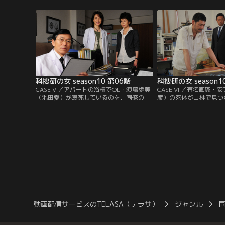
の研究機関から官民交流研修にやってきた
ことから、榊マリコ（沢
新人研究員・吉崎泰乃（奥田恵梨華）にと
の水を怪しむが、異常は
っては、初めての現場だ。
た。解剖医・風丘早月（
法解剖の結果、死因は毒
と判明。
科捜研の女 season10 第06話
科捜研の女 season1
CASE VI／アパートの浴槽でOL・須藤歩美
CASE VII／有名画家
（池田愛）が溺死しているのを、同僚の小
彦）の死体が山林で見つ
山内佳奈（山田麻衣子）が発見した。榊マ
（沢口靖子）ら科捜研チ
リコ（沢口靖子）らが検死したものの、解
果、木槌のようなもので
剖してみないことには事故なのか、自殺か
判明。靴底から絵の具な
他殺かも判断できない状況だった。
れたため、どこかのアト
後、現場に遺棄されたも
動画配信サービスのTELASA（テラサ）
ジャンル