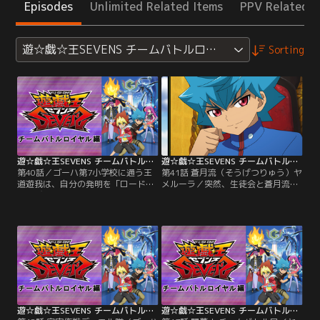
Episodes
Unlimited Related Items
PPV Related I
遊☆戯☆王SEVENS チームバトルロイヤル編
Sorting
遊☆戯☆王SEVENS チームバトルロイヤル編 第40話
遊☆戯☆王SEVENS チームバトルロイヤル編 第41話
第40話／ゴーハ第7小学校に通う王
第41話 蒼月流（そうげつりゅう）ヤ
道遊我は、自分の発明を「ロード」
メルーラ／突然、生徒会と蒼月流か
と呼び、日々いろんなロードを開発
らの卒業を申し出る蘭世。思いがけ
する小学5年生。大人たちが管理す
ない蘭世の行動にとまどうガクト
るデュエルをキュークツだと感じて
は、卒業の条件として、ラッシュデ
いた遊我は、誰もが楽しめる新しい
ュエルで自分を倒すことを蘭世に課
ルールを完成させていた。そんなあ
す。蘭世は、これまで主（あるじ）
る日、隣のクラスのルークが「デュ
と敬（うやま）い、献身的に仕（つ
エルの王」の噂を伝える。興味津々
か）えてきたガクトとのデュエル
の遊我とルークがたどり着いた先に
で、なぜか異常なまでに挑発的な態
待っていたのは、いかにも…。【提
度をとる。【提供：バンダイチャン
供：バンダイチャンネル】
ネル】
遊☆戯☆王SEVENS チームバトルロイヤル編 第42話
遊☆戯☆王SEVENS チームバトルロイヤル編 第43話