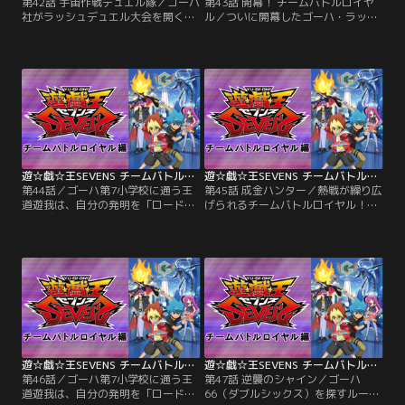
第42話 宇宙作戦デュエル隊／ゴーハ
第43話 開幕！ チームバトルロイヤ
社がラッシュデュエル大会を開くと
ル／ついに開幕したゴーハ・ラッシ
聞き、ルークは大会を勝ち抜いてデ
ュデュエル・チームバトルロイヤ
ュエルの王になると宣言。大会へは
ル！ ルーク、ガクト、ロミンのチー
3人のチームで参加しなければなら
ムを応援するため会場へやって来た
ないが、なぜか遊我は大会へ出ない
遊我は、大会へ出られなくなったア
という…。遊我の態度に納得がいか
サナの代わりに出場するようルーク
ないルークだったが、大会へ向けマ
に迫られる。するとその時、群衆の
キシマムカードを発掘しようと坑道
中から遊我にデュエルを挑む男が現
を訪れる。【提供：バンダイチャン
れる！【提供：バンダイチャンネ
ネル】
ル】
遊☆戯☆王SEVENS チームバトルロイヤル編 第44話
遊☆戯☆王SEVENS チームバトルロイヤル編 第45話
第44話／ゴーハ第7小学校に通う王
第45話 成金ハンター／熱戦が繰り広
道遊我は、自分の発明を「ロード」
げられるチームバトルロイヤル！遊
と呼び、日々いろんなロードを開発
我たちも順調に勝利を重ねていく
する小学5年生。大人たちが管理す
が、その前にデュエル恐竜研究クラ
るデュエルをキュークツだと感じて
ブの3人が現れる。「遊我さんの胸
いた遊我は、誰もが楽しめる新しい
を借りたい」とデュエルを挑んでく
ルールを完成させていた。そんなあ
る後藤（ごとう）ハントは、なぜか
る日、隣のクラスのルークが「デュ
以前と全く別人の雰囲気をただよわ
エルの王」の噂を伝える。興味津々
せていた…。【提供：バンダイチャ
の遊我とルークがたどり着いた先に
ンネル】
待っていたのは…。【提供：バンダ
イチャンネル】
遊☆戯☆王SEVENS チームバトルロイヤル編 第46話
遊☆戯☆王SEVENS チームバトルロイヤル編 第47話
第46話／ゴーハ第7小学校に通う王
第47話 逆襲のシャイン／ゴーハ
道遊我は、自分の発明を「ロード」
66（ダブルシックス）を探すルーク