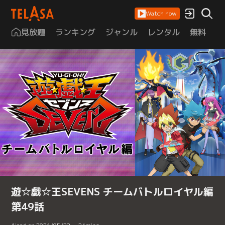
Watch now
見放題
ランキング
ジャンル
レンタル
無料
は
遊☆戯☆王SEVENS チームバトルロイヤル編
第49話