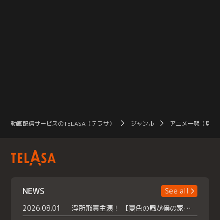
動画配信サービスのTELASA（テラサ）
ジャンル
アニメ一覧（見放
NEWS
See all
2026.08.01
浮所飛貴主演！ 【夏色の風が僕の家にやってきた】 本日よりテラサで独占配信スタート！