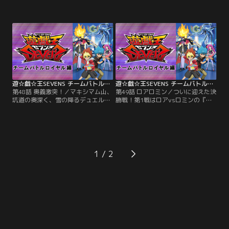
と呼び、日々いろんなロードを開発
たちは、ハントの情報をもとにマキ
する小学5年生。大人たちが管理す
シマム山の坑道へ向かう。すると突
るデュエルをキュークツだと感じて
然、ドラムとベースの演奏が響き渡
いた遊我は、誰もが楽しめる新しい
り、ゲッタとウシロウが現れる！彼
ルールを完成させていた。そんなあ
らがロアに代わる新たなリーダーと
る日、隣のクラスのルークが「デュ
して選んだのは、長身のイケメン
エルの王」の噂を伝える。興味津々
で、パリッとしたスーツに身を包ん
の遊我とルークがたどり着いた先に
だ謎の人物だった…。【提供：バン
待っていたのは…。【提供：バンダ
ダイチャンネル】
イチャンネル】
遊☆戯☆王SEVENS チームバトルロイヤル編 第48話
遊☆戯☆王SEVENS チームバトルロイヤル編 第49話
第48話 奥義激突！／マキシマム山、
第49話 ロアロミン／ついに迎えた決
坑道の奥深く、雪の降るデュエルフ
勝戦！第1戦はロアvsロミンの『ロ
ィールドで奥義（おうぎ）をぶつけ
アロミン』対決に！ロミンは新たな
合うタイガーとアサナ。かつて「ハ
スタイル“ジャム”でロアを追いつめ
ルっち」「アサっち」と呼び合うほ
る。「あなたはソロではステージに
ど仲の良かった彼女たちが離れてし
立てない」と言われ動揺（どうよ
まうことになったある事件とは？は
う）するロア。一方、闘いを見てい
かなくも交差する幼い日の想い。あ
たゲッタとウシロウは、じっとして
1
の日の空にもまた、粉雪が舞ってい
いられずに…。【提供：バンダイチ
た…。【提供：バンダイチャンネ
ャンネル】
ル】