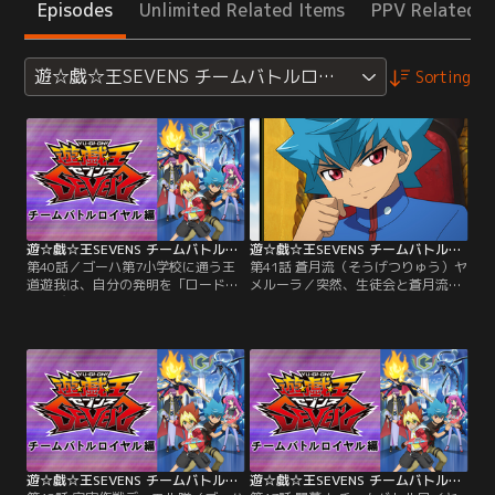
Episodes
Unlimited Related Items
PPV Related I
遊☆戯☆王SEVENS チームバトルロイヤル編
Sorting
遊☆戯☆王SEVENS チームバトルロイヤル編 第40話
遊☆戯☆王SEVENS チームバトルロイヤル編 第41話
第40話／ゴーハ第7小学校に通う王
第41話 蒼月流（そうげつりゅう）ヤ
道遊我は、自分の発明を「ロード」
メルーラ／突然、生徒会と蒼月流か
と呼び、日々いろんなロードを開発
らの卒業を申し出る蘭世。思いがけ
する小学5年生。大人たちが管理す
ない蘭世の行動にとまどうガクト
るデュエルをキュークツだと感じて
は、卒業の条件として、ラッシュデ
いた遊我は、誰もが楽しめる新しい
ュエルで自分を倒すことを蘭世に課
ルールを完成させていた。そんなあ
す。蘭世は、これまで主（あるじ）
る日、隣のクラスのルークが「デュ
と敬（うやま）い、献身的に仕（つ
エルの王」の噂を伝える。興味津々
か）えてきたガクトとのデュエル
の遊我とルークがたどり着いた先に
で、なぜか異常なまでに挑発的な態
待っていたのは、いかにも…。【提
度をとる。【提供：バンダイチャン
供：バンダイチャンネル】
ネル】
遊☆戯☆王SEVENS チームバトルロイヤル編 第42話
遊☆戯☆王SEVENS チームバトルロイヤル編 第43話