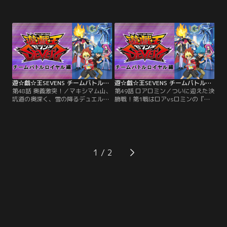
と呼び、日々いろんなロードを開発
たちは、ハントの情報をもとにマキ
する小学5年生。大人たちが管理す
シマム山の坑道へ向かう。すると突
るデュエルをキュークツだと感じて
然、ドラムとベースの演奏が響き渡
いた遊我は、誰もが楽しめる新しい
り、ゲッタとウシロウが現れる！彼
ルールを完成させていた。そんなあ
らがロアに代わる新たなリーダーと
る日、隣のクラスのルークが「デュ
して選んだのは、長身のイケメン
エルの王」の噂を伝える。興味津々
で、パリッとしたスーツに身を包ん
の遊我とルークがたどり着いた先に
だ謎の人物だった…。【提供：バン
待っていたのは…。【提供：バンダ
ダイチャンネル】
イチャンネル】
遊☆戯☆王SEVENS チームバトルロイヤル編 第48話
遊☆戯☆王SEVENS チームバトルロイヤル編 第49話
第48話 奥義激突！／マキシマム山、
第49話 ロアロミン／ついに迎えた決
坑道の奥深く、雪の降るデュエルフ
勝戦！第1戦はロアvsロミンの『ロ
ィールドで奥義（おうぎ）をぶつけ
アロミン』対決に！ロミンは新たな
合うタイガーとアサナ。かつて「ハ
スタイル“ジャム”でロアを追いつめ
ルっち」「アサっち」と呼び合うほ
る。「あなたはソロではステージに
ど仲の良かった彼女たちが離れてし
立てない」と言われ動揺（どうよ
まうことになったある事件とは？は
う）するロア。一方、闘いを見てい
かなくも交差する幼い日の想い。あ
たゲッタとウシロウは、じっとして
1
の日の空にもまた、粉雪が舞ってい
いられずに…。【提供：バンダイチ
た…。【提供：バンダイチャンネ
ャンネル】
ル】