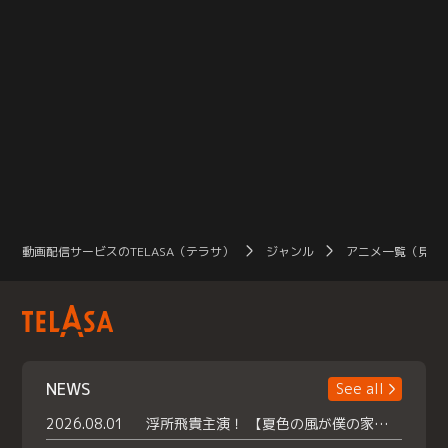
動画配信サービスのTELASA（テラサ）
ジャンル
アニメ一覧（見放
NEWS
See all
2026.08.01
浮所飛貴主演！ 【夏色の風が僕の家にやってきた】 本日よりテラサで独占配信スタート！