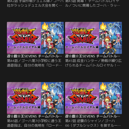
第42話 宇宙作戦デュエル隊／ゴーハ
第43話 開幕！ チームバトルロイヤ
社がラッシュデュエル大会を開くと
ル／ついに開幕したゴーハ・ラッシ
聞き、ルークは大会を勝ち抜いてデ
ュデュエル・チームバトルロイヤ
ュエルの王になると宣言。大会へは
ル！ ルーク、ガクト、ロミンのチー
3人のチームで参加しなければなら
ムを応援するため会場へやって来た
ないが、なぜか遊我は大会へ出ない
遊我は、大会へ出られなくなったア
という…。遊我の態度に納得がいか
サナの代わりに出場するようルーク
ないルークだったが、大会へ向けマ
に迫られる。するとその時、群衆の
キシマムカードを発掘しようと坑道
中から遊我にデュエルを挑む男が現
を訪れる。【提供：バンダイチャン
れる！【提供：バンダイチャンネ
ネル】
ル】
遊☆戯☆王SEVENS チームバトルロイヤル編 第44話
遊☆戯☆王SEVENS チームバトルロイヤル編 第45話
第44話／ゴーハ第7小学校に通う王
第45話 成金ハンター／熱戦が繰り広
道遊我は、自分の発明を「ロード」
げられるチームバトルロイヤル！遊
と呼び、日々いろんなロードを開発
我たちも順調に勝利を重ねていく
する小学5年生。大人たちが管理す
が、その前にデュエル恐竜研究クラ
るデュエルをキュークツだと感じて
ブの3人が現れる。「遊我さんの胸
いた遊我は、誰もが楽しめる新しい
を借りたい」とデュエルを挑んでく
ルールを完成させていた。そんなあ
る後藤（ごとう）ハントは、なぜか
る日、隣のクラスのルークが「デュ
以前と全く別人の雰囲気をただよわ
エルの王」の噂を伝える。興味津々
せていた…。【提供：バンダイチャ
の遊我とルークがたどり着いた先に
ンネル】
待っていたのは…。【提供：バンダ
イチャンネル】
遊☆戯☆王SEVENS チームバトルロイヤル編 第46話
遊☆戯☆王SEVENS チームバトルロイヤル編 第47話
第46話／ゴーハ第7小学校に通う王
第47話 逆襲のシャイン／ゴーハ
道遊我は、自分の発明を「ロード」
66（ダブルシックス）を探すルーク