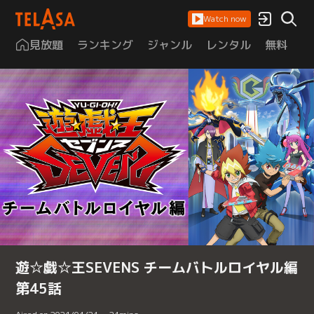
Watch now
見放題
ランキング
ジャンル
レンタル
無料
は
遊☆戯☆王SEVENS チームバトルロイヤル編
第45話