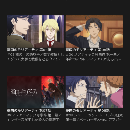
弟を養子に迎えた。しかし養子とい
ベルファー子爵から晩餐に招かれ
えど下級階級（アンダークラス）出
る。贅を尽くした食事の後に案内さ
身者。真の「貴族の子ども」に成り
れた子爵自慢の温室には、希少な植
代わることはできない。家族どころ
物が集められていた。植物の世話を
か使用人たちさえもふたりを見下し
任されているのは庭師のバートンと
虐げる様子に、アルバートは……。
いう男。ウィリアムは、彼の妻のミ
モリアーティ家の三兄弟、アルバー
シェルが子爵を深く恨んでいると聞
ト、ウィリアム、ルイス。血のつな
いたことを思い出す。しかし子爵に
がり以上に…。
横柄な態度で頤使されても…。
憂国のモリアーティ 第05話
憂国のモリアーティ 第06話
＃05 橋の上の踊り子／数学教授とし
＃06 ノアティック号事件 第一幕／
てダラム大学で教鞭をとるウィリア
革命のためにウィリアムが打ち出し
ムは、生徒のルシアンが出掛けたき
た新たな計画。それはロンドンの市
り3日も戻ってきていないことを知
民たちを観客に、世界の歪みが最も
る。しかもルシアンが愛を誓ってい
顕になるような死を演出する“犯罪
た酒場の女給が、橋の上から身を投
の劇場化”。ウィリアムが犯罪劇の
げて亡くなったばかり。大学の経営
最初の舞台として選んだのは、豪華
を手伝うジェントリーのダドリー
客船「ノアティック号」。主演は若
は、特に心配する必要はないと言う
き伯爵、ブリッツ・エンダース。彼
が…。不審に思ったウィリアムはふ
には人狩りをしているという黒い噂
たりの仲間を呼び寄せ…。
があって…。
憂国のモリアーティ 第07話
憂国のモリアーティ 第08話
＃07 ノアティック号事件 第二幕／
＃08 シャーロック・ホームズの研究
エンダースが犯した殺人の隠蔽工作
第一幕／ベーカー街221B。アフガン
を手伝うウィリアム。上手く隠蔽で
戦争帰りの元軍医のジョンは、大家
きたと安心するエンダースだった
であるハドソンのお眼鏡に適い、諮