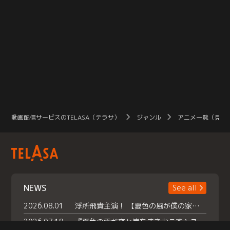
動画配信サービスのTELASA（テラサ）
ジャンル
アニメ一覧（見放
NEWS
See all
2026.08.01
浮所飛貴主演！ 【夏色の風が僕の家にやってきた】 本日よりテラサで独占配信スタート！
2026.07.18
『夏色の雲が恋と嵐をまきおこす』スペシャルメイキング 【Part1】2026年７月18日（土）23時30分～配信スタート！話題のシーンの裏側を大公開！豪華キャスト大集合！ 『武宮家 真夏の家族会議』開催！