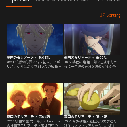
Sorting
憂国のモリアーティ 第01話
憂国のモリアーティ 第02話
＃01 伯爵の犯罪／19世紀末、イギ
＃02 緋色の瞳 第一幕／生まれなが
リス。少年ばかりを狙った連続殺人
らに一生涯の身分が決められる階級
事件がロンドンの市民たちを脅かし
制度は人間同士の差別を生んだ。そ
ていた。ウィリアム・ジェームズ・
んな階級制度を嫌悪するモリアーテ
モリアーティは、被害者の共通点か
ィ伯爵家の嫡男アルバートは、慈善
ら犯人がとある貴族であることを探
活動で訪れたラグド・スクールで不
り当てる。特権階級の立場を利用
思議な魅力を持った孤児の少年に出
し、弱い立場の少年たちを慰み者に
会う。大人顔負けの博識でどんな相
する殺人犯を断罪すべく、“犯罪相
談にも応える彼のもとに自然と集ま
談役（クライムコンサルタン
る人々。そしてアルバートもまた彼
ト）”であるウィリアムが…。
にある提案を持ちかける。
憂国のモリアーティ 第03話
憂国のモリアーティ 第04話
＃03 緋色の瞳 第二幕／アルバート
＃04 希少な種／赴任先の大学近くに
の推薦でモリアーティ家は孤児の兄
移住したウィリアムたちは、領主の