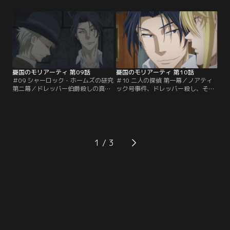
が、ウィリアムたちによる計画の準
問探偵シャーロックの同居人となっ
備は着々と進められていた。船内に
た。しかし出会って早々、なぜかシ
作られた豪華な劇場で、世界初の船
ャーロックがドレッバー伯爵殺害容
上バレエの上演が始まった。そして
疑で逮捕されてしまう！現場には血
その裏で、犯罪劇の幕も切って落と
文字でシャーロックの名前が残され
される…！ウィリアム達に翻弄され
ていたほか、証拠品も多数見つかっ
たエンダースは…。
たというのだが…。
憂国のモリアーティ 第09話
憂国のモリアーティ 第10話
＃09 シャーロック・ホームズの研究
＃10 二人の探偵 第一幕／ノアティ
第二幕／ドレッバー伯爵殺しの真犯
ック号事件、ドレッバー殺し、その
人を探すシャーロックとジョンは、
犯人の後ろには黒幕がいる。しかし
殺害現場で見つけた結婚指輪を餌に
その正体にたどり着く糸口を掴めず
犯人へ罠を仕掛けた。大立ち回りの
苛立つシャーロックは、貴族の不審
すえ、ウィリアムたちに指輪を奪わ
死の話に飛びつくも空振り…。八つ
れるものの、シャーロックの推理で
当たり気味の態度でジョンと大喧嘩
真犯人を突き止める。犯行を認めた
してしまう。そんな帰路の列車の中
1
真犯人からシャーロックはある奇妙
で、偶然にもウィリアムと再会す
な取引を持ち掛けられて...。
る。