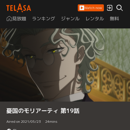
Watch now
見放題
ランキング
ジャンル
レンタル
無料
は
憂国のモリアーティ 第19話
Aired on 2021/05/23
24
mins