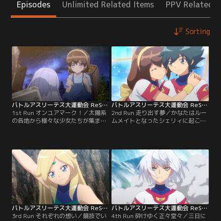
Episodes
Unlimited Related Items
PPV Related I
Sorting
バトルアスリーテス大運動会 ReSTART！ 第01話
バトルアスリーテス大運動会 ReSTART！ 第02話
1st Run オンユアマーク！／太陽系
2nd Run 走り出す夢／かなたはルー
の各地から様々な少女たちが集ま
ムメイトとなったシェリィに起こさ
り、スポーツでナンバーワンを決め
れながら朝練に励む。リディア、ヤ
る神（しん）・大運動会。その頂点
ナ、パリア達有力選手とも顔を合わ
に立つ者は宇宙撫子（コスモビュー
せる。一際目立つのがエヴァ・ガレ
ティー）と呼ばれ、女王として君臨
ンシュタイン。他の選手と比べもの
することになる。幼い頃に交わした
にならない身体能力を有し、軽々と
約束を果たすため、宇宙撫子を目指
朝練をこなす。その体にはある秘密
す明星かなたは、地球代表を決める
が隠されている。神・大運動会を揺
予選で見事に勝利する。
るがす秘密が……。
バトルアスリーテス大運動会 ReSTART！ 第03話
バトルアスリーテス大運動会 ReSTART！ 第04話
3rd Run それぞれの想い／競技でい
4th Run 砕けゆく正々堂々／三日に