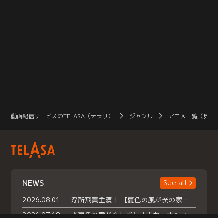
動画配信サービスのTELASA（テラサ）
ジャンル
アニメ一覧（見放
NEWS
See all
2026.08.01
浮所飛貴主演！ 【夏色の風が僕の家にやってきた】 本日よりテラサで独占配信スタート！
2026.07.18
『夏色の雲が恋と嵐をまきおこす』スペシャルメイキング 【Part1】2026年７月18日（土）23時30分～配信スタート！話題のシーンの裏側を大公開！豪華キャスト大集合！ 『武宮家 真夏の家族会議』開催！