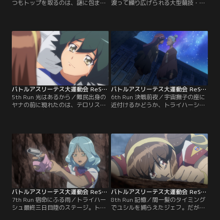
つもトップを取るのは、謎に包まれ
渡って繰り広げられる大型競技・ト
たエヴァ・ガレンシュタイン。かな
ライハーシュが始まった。一日目の
たは幼い頃にエヴァに会っていると
種目は空のステージ。ここでもエヴ
いうが、エヴァには記憶がなく、あ
ァがトップを走り、かなた達はどん
る組織とつながっている。一方のか
なに頑張っても追いつくことができ
なたとシェリイは、競技や衝突を経
ない。エヴァのあまりにもな異常性
て距離を縮めたリディア、ヤナ、パ
に不審を抱くリディア。かなたはそ
リアと共に次の課題競技に向けて合
れを制し、自らとエヴァとの約束を
宿に出かける。
語り出す。
バトルアスリーテス大運動会 ReSTART！ 第05話
バトルアスリーテス大運動会 ReSTART！ 第06話
5th Run 光はあるから／難民出身の
6th Run 決戦前夜／宇宙撫子の座に
ヤナの前に現れたのは、テロリスト
近付けるかどうか、トライハーシュ
となった親友・ユシルだった。ユシ
の最終三日目の結果が大きく物を言
ルはヤナに、ルームメイトであるリ
う。決戦前夜、再びユシルがヤナの
ディアの抹殺を迫り、ヤナは誰にも
前に姿を現し、リディア抹殺を迫
打ち明けられないまま苦悩する。ト
る。大運動会の裏側でうごめく陰謀
ライハーシュ競技二日目海のステー
を追うジェフ。かなたはシェリィと
ジ。またしても独走しようとするエ
言葉を交わし、想いを交わす。--必
ヴァに、シェリイが義肢にかかる負
ず、神・大運動会で優勝する。それ
担をかえりみずに追いすがる。
がエヴァとの約束でもあるから。
バトルアスリーテス大運動会 ReSTART！ 第07話
バトルアスリーテス大運動会 ReSTART！ 第08話
7th Run 宿命にふる雨／トライハー
8th Run 記憶／間一髪のタイミング
シュ最終三日目陸のステージ。トッ
でユシルを捕らえたジェフ。だが、
プを走るエヴァの後に、かなたがつ
ユシルには、リディア抹殺をもおと