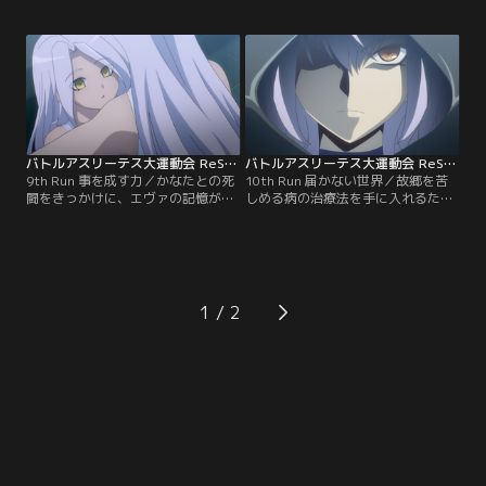
いていく。二人が通り過ぎた直後、
りにした別の目的があった。その真
何者かが起こした崖くずれが、他の
の目的地にジェフが急行する中、か
選手たちを足止め。リディアに追い
なたは最後の難関・絶望の荒野で、
つくまいとしていたヤナも、追いつ
エヴァと死闘を繰り広げる。転倒
かざるを得なくなった。そしてヤナ
し、一度はあきらめかけるかなたの
は、ユシルの声にうながされるま
脳裏に、おばあちゃんとの想い出が
ま、隠し持っていた銃をリディアに
よみがえってくる。
向ける。
バトルアスリーテス大運動会 ReSTART！ 第09話
バトルアスリーテス大運動会 ReSTART！ 第10話
9th Run 事を成す力／かなたとの死
10th Run 届かない世界／故郷を苦
闘をきっかけに、エヴァの記憶がよ
しめる病の治療法を手に入れるた
みがえった。彼女は「太陽系管理委
め、太陽系管理委員会やヨハンの側
員会」が、宇宙撫子を通して私利私
についたパリア。セヴァと呼ばれる
欲のままに太陽系を支配するため、
新しいエヴァの力は、パリアがかな
優れた遺伝子を持つ女性を誘拐して
た達に教えた以上に強大だった。ま
作り出したデザイナーズチャイルド
ったく太刀打ちできないかなたた
だったのだ。その太陽系管理委員会
ち。調整を受けられていないエヴァ
1
は、現在のエヴァは不良品とみて、
は、力を発揮できず競技中に意識を
新しいエヴァを作り出す。
失ってしまう。