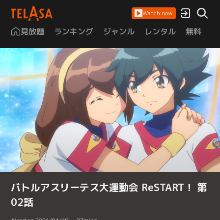
Watch now
見放題
ランキング
ジャンル
レンタル
無料
は
バトルアスリーテス大運動会 ReSTART！ 第
02話