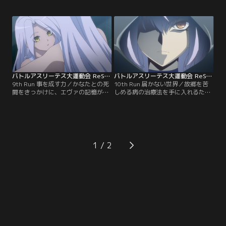
いていく。二人が通り過ぎた直後、
りにした別の目的があった。その真
何者かが起こした崖くずれが、他の
の目的地にジェフが急行する中、か
選手たちを足止め。リディアに追い
なたは最後の難関・絶望の荒野で、
つくまいとしていたヤナも、追いつ
エヴァと死闘を繰り広げる。転倒
かざるを得なくなった。そしてヤナ
し、一度はあきらめかけるかなたの
は、ユシルの声にうながされるま
脳裏に、おばあちゃんとの想い出が
ま、隠し持っていた銃をリディアに
よみがえってくる。
向ける。
バトルアスリーテス大運動会 ReSTART！ 第09話
バトルアスリーテス大運動会 ReSTART！ 第10話
9th Run 事を成す力／かなたとの死
10th Run 届かない世界／故郷を苦
闘をきっかけに、エヴァの記憶がよ
しめる病の治療法を手に入れるた
みがえった。彼女は「太陽系管理委
め、太陽系管理委員会やヨハンの側
員会」が、宇宙撫子を通して私利私
についたパリア。セヴァと呼ばれる
欲のままに太陽系を支配するため、
新しいエヴァの力は、パリアがかな
優れた遺伝子を持つ女性を誘拐して
た達に教えた以上に強大だった。ま
作り出したデザイナーズチャイルド
ったく太刀打ちできないかなたた
だったのだ。その太陽系管理委員会
ち。調整を受けられていないエヴァ
1
は、現在のエヴァは不良品とみて、
は、力を発揮できず競技中に意識を
新しいエヴァを作り出す。
失ってしまう。