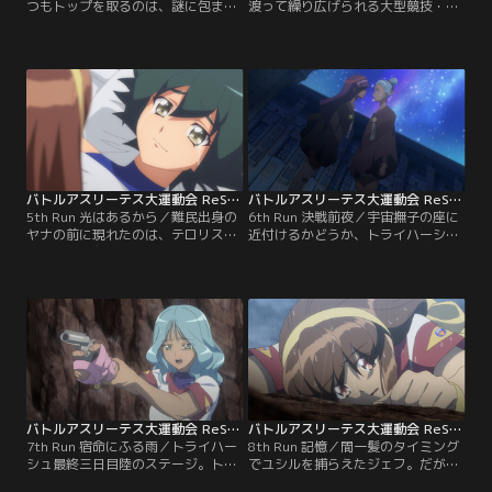
つもトップを取るのは、謎に包まれ
渡って繰り広げられる大型競技・ト
たエヴァ・ガレンシュタイン。かな
ライハーシュが始まった。一日目の
たは幼い頃にエヴァに会っていると
種目は空のステージ。ここでもエヴ
いうが、エヴァには記憶がなく、あ
ァがトップを走り、かなた達はどん
る組織とつながっている。一方のか
なに頑張っても追いつくことができ
なたとシェリイは、競技や衝突を経
ない。エヴァのあまりにもな異常性
て距離を縮めたリディア、ヤナ、パ
に不審を抱くリディア。かなたはそ
リアと共に次の課題競技に向けて合
れを制し、自らとエヴァとの約束を
宿に出かける。
語り出す。
バトルアスリーテス大運動会 ReSTART！ 第05話
バトルアスリーテス大運動会 ReSTART！ 第06話
5th Run 光はあるから／難民出身の
6th Run 決戦前夜／宇宙撫子の座に
ヤナの前に現れたのは、テロリスト
近付けるかどうか、トライハーシュ
となった親友・ユシルだった。ユシ
の最終三日目の結果が大きく物を言
ルはヤナに、ルームメイトであるリ
う。決戦前夜、再びユシルがヤナの
ディアの抹殺を迫り、ヤナは誰にも
前に姿を現し、リディア抹殺を迫
打ち明けられないまま苦悩する。ト
る。大運動会の裏側でうごめく陰謀
ライハーシュ競技二日目海のステー
を追うジェフ。かなたはシェリィと
ジ。またしても独走しようとするエ
言葉を交わし、想いを交わす。--必
ヴァに、シェリイが義肢にかかる負
ず、神・大運動会で優勝する。それ
担をかえりみずに追いすがる。
がエヴァとの約束でもあるから。
バトルアスリーテス大運動会 ReSTART！ 第07話
バトルアスリーテス大運動会 ReSTART！ 第08話
7th Run 宿命にふる雨／トライハー
8th Run 記憶／間一髪のタイミング
シュ最終三日目陸のステージ。トッ
でユシルを捕らえたジェフ。だが、
プを走るエヴァの後に、かなたがつ
ユシルには、リディア抹殺をもおと