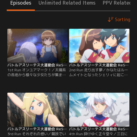
Episodes
Unlimited Related Items
PPV Related I
Sorting
バトルアスリーテス大運動会 ReSTART！ 第01話
バトルアスリーテス大運動会 ReSTART！ 第02話
1st Run オンユアマーク！／太陽系
2nd Run 走り出す夢／かなたはルー
の各地から様々な少女たちが集ま
ムメイトとなったシェリィに起こさ
り、スポーツでナンバーワンを決め
れながら朝練に励む。リディア、ヤ
る神（しん）・大運動会。その頂点
ナ、パリア達有力選手とも顔を合わ
に立つ者は宇宙撫子（コスモビュー
せる。一際目立つのがエヴァ・ガレ
ティー）と呼ばれ、女王として君臨
ンシュタイン。他の選手と比べもの
することになる。幼い頃に交わした
にならない身体能力を有し、軽々と
約束を果たすため、宇宙撫子を目指
朝練をこなす。その体にはある秘密
す明星かなたは、地球代表を決める
が隠されている。神・大運動会を揺
予選で見事に勝利する。
るがす秘密が……。
バトルアスリーテス大運動会 ReSTART！ 第03話
バトルアスリーテス大運動会 ReSTART！ 第04話
3rd Run それぞれの想い／競技でい
4th Run 砕けゆく正々堂々／三日に