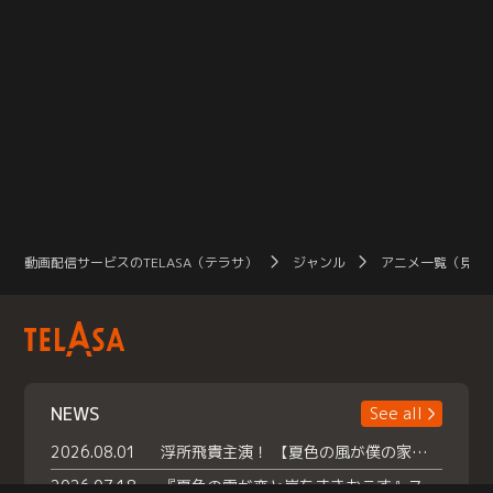
動画配信サービスのTELASA（テラサ）
ジャンル
アニメ一覧（見放
NEWS
See all
2026.08.01
浮所飛貴主演！ 【夏色の風が僕の家にやってきた】 本日よりテラサで独占配信スタート！
2026.07.18
『夏色の雲が恋と嵐をまきおこす』スペシャルメイキング 【Part1】2026年７月18日（土）23時30分～配信スタート！話題のシーンの裏側を大公開！豪華キャスト大集合！ 『武宮家 真夏の家族会議』開催！