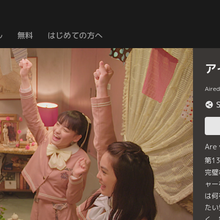
ル
無料
はじめての方へ
ア
Aire
Are
第1
完璧
ャー
は何
たい
く。