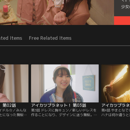
少女
Seri
ated Items
Free Related Items
 第02話
アイカツプラネット！ 第03話
アイカツプラネ
アイドル☆／みんな
第3話 ドレスに胸キュン／新しいドレスを
第4話 やまとな
とになった舞桜の
作ることになり、デザインに迷う舞桜。ア
ハナは何か違うと
誌の撮影！ポージ
イディアを求めてるり達とショッピングへ
桜を、全校生徒憧
級生でモデルでア
行き色々な服を試すうちに、あることに気
てくる。その正体
リというアイドル
づいて…？そして完成したスイングを手に
ドル・ビート！ギ