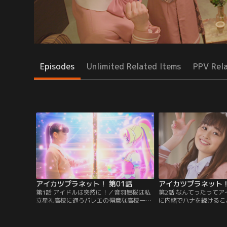
Episodes
Unlimited Related Items
PPV Rel
アイカツプラネット！ 第01話
アイカツプラネット！
第1話 アイドルは突然に！／音羽舞桜は私
第2話 なんてったって
立星礼高校に通うバレエの得意な高校一年
に内緒でハナを続けるこ
生。ある日突然、アイカツプラネットで活
初仕事はファッション雑
躍するみんなの憧れトップアイドルのハナ
ングに苦戦する舞桜は同
になって欲しいと頼まれる。美しいドレシ
イカツプラネットではル