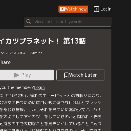
Watch now
Login
イカツプラネット！ 第13話
d on 2021/04/04
24
mins
Share
Play
Watch Later
 you the member?
Login
3話 揺れる想い／憧れのキューピットとの対戦が決まり、
な彼女に勝つためには自分も完璧でなければとプレッシ
を感じる舞桜。しかしそれを見ていた謎の少女に、ハナ
を大切にしてアイカツ！をしているのかと問われ…勝ち
気持ちの中で大切なことを見失いかけていることに気づ
舞桜は無事バトルに臨むことができるのか。そして謎の