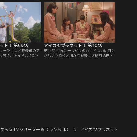
ツを楽しむ彼女と1日行
かできないシンデレラって何だろう？はた
切なことに気づかされ
して舞桜は主役の座を掴むことができるの
ダイチャンネル】
か…？！【提供：バンダイチャンネル】
ット！ 第09話
アイカツプラネット！ 第10話
リューション／舞桜達のア
第10話 世界に一つだけのハナ／ついに自分
うちに、アイドルになり
がハナであると明かす舞桜。大切な告白の
なった栞。小さい頃憧れ
場に選んだのは、用意されていた会見では
公のように誰かに元気を
なく初めてのファンイベントだった。自分
ルを目指し、新人発掘オ
の言葉で直接ファンのみんなに真実を伝え
挑戦を決める。しかしそ
たい…不安を抱えながらも真剣にハナとそ
道へ通ずる過酷なレース
してハナのファンと向き合おうとする舞桜
これってアイカツ！なの-
の勇気と決意は、みんなの心にどう届くの
ンダイチャンネル】
か----？【提供：バンダイチャンネル】
キッズTVシリーズ一覧（レンタル）
アイカツプラネット！
ア