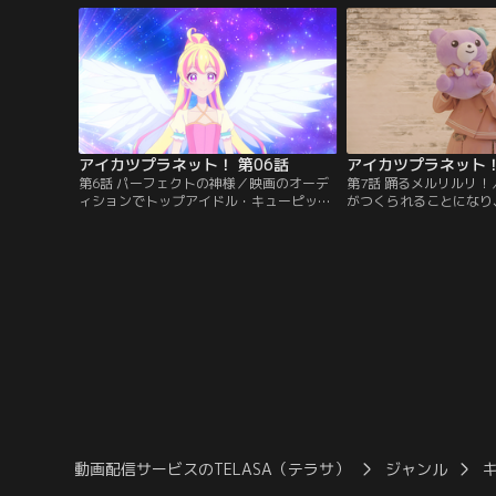
ア・オーロラペガサスの力を借りて、1人
もやっている珠樹るりに
の少女の新しいアイカツ！が今始まる！！
う。だけどハナをやって
【提供：バンダイチャンネル】
も秘密で…。【提供：バ
ル】
アイカツプラネット！ 第06話
アイカツプラネット！
第6話 パーフェクトの神様／映画のオーデ
第7話 踊るメルリルリ
ィションでトップアイドル・キューピット
がつくられることになり
のすごさを目の当たりにした舞桜は、すっ
り。しかし自分の思いを
かり彼女のファンになってしまう。全てが
ず、脚本家が辞退してし
完璧な彼女と自分では元からの才能が違う
も諦めないるりだったが
とひたすら感激するが、いずみからキュー
前向きな彼女の魅力の秘
ピットのとある秘密を教えられて…。【提
た。果たしてるりの思い
供：バンダイチャンネル】
でびょろろ～んなドラマ
か…？【提供：バンダイ
動画配信サービスのTELASA（テラサ）
ジャンル