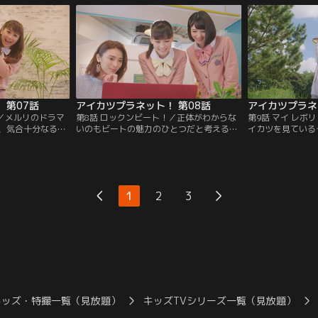
アドバイスを貰
ドレシアの森へ向かった舞桜は、ちょっぴ
自分らしくアイカ
ることは、るりに
り素直じゃないスマートキュウビと出会
動するなかで、大
ンダイチャンネ
う。【提供：バンダイチャンネル】
る。【提供：バン
 第07話
アイカツプラネット！ 第08話
アイカツプラネ
！／メルリのドラマ
第8話 ロックンビート！／正体がわからな
第9話 マイ レボ
、気合十分なる
いのもビートの魅力のひとつだと考える響
イカツを見ている
上手く伝えられ
子は、両親にもアイカツ！を秘密にしてい
たいと思うように
まう！大ピンチで
る。しかし番組の収録で思わず出た普段の
ていた童話の主人
、そこにはいつも
響子らしい一面をおもしろいと言われたこ
届けられるアイド
密が隠されてい
とで、ある気持ちが芽生え…。悩んだ末、
ーディションへの
描く、すっふぁー
響子とビートが下した決断とは、一体？
れはアイカツ！の
1
2
3
は無事完成するの
【提供：バンダイチャンネル】
で…っていうか、
チャンネル】
---？【提供：バ
キッズ・特撮一覧（見放題）
キッズTVシリーズ一覧（見放題）