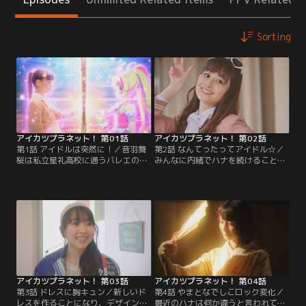
Sorting
アイカツプラネット！ 第01話
アイカツプラネット！ 第02話
第1話 アイドルは突然に！／音羽舞
第2話 なんてったってアイドル☆／
桜は私立星礼高校に通うバレエの得
みんなに内緒でハナを続けることに
意な高校一年生。ある日突然、アイ
なった舞桜の初仕事はファッション
カツプラネットで活躍するみんなの
雑誌の撮影！ポージングに苦戦する
憧れトップアイドルのハナになって
舞桜は同級生でモデルでアイカツプ
欲しいと頼まれる。美しいドレシ
ラネットではルリというアイドルも
ア・オーロラペガサスの力を借り
やっている珠樹るりにアドバイスを
て、1人の少女の新しいアイカツ！
貰う。だけどハナをやってること
が今始まる！！【提供：バンダイチ
は、るりにも秘密で…。【提供：バ
ャンネル】
ンダイチャンネル】
アイカツプラネット！ 第03話
アイカツプラネット！ 第04話
第3話 ドレスに胸キュン／新しいド
第4話 やまとなでしこロック変化／
レスを作ることになり、デザインに
最近のハナは何か違うと言われて自