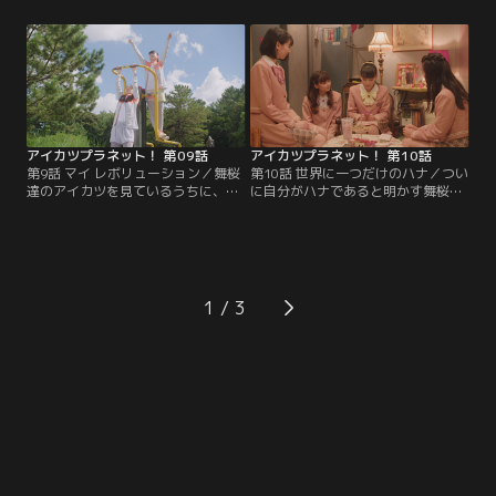
てしまう！大ピンチでも諦めないる
の収録で思わず出た普段の響子らし
りだったが、そこにはいつも前向き
い一面をおもしろいと言われたこと
な彼女の魅力の秘密が隠されてい
で、ある気持ちが芽生え…。悩んだ
た。果たしてるりの思い描く、すっ
末、響子とビートが下した決断と
ふぁーでびょろろ～んなドラマは無
は、一体？【提供：バンダイチャン
事完成するのか…？【提供：バンダ
ネル】
イチャンネル】
アイカツプラネット！ 第09話
アイカツプラネット！ 第10話
第9話 マイ レボリューション／舞桜
第10話 世界に一つだけのハナ／つい
達のアイカツを見ているうちに、ア
に自分がハナであると明かす舞桜。
イドルになりたいと思うようになっ
大切な告白の場に選んだのは、用意
た栞。小さい頃憧れていた童話の主
されていた会見ではなく初めてのフ
人公のように誰かに元気を届けられ
ァンイベントだった。自分の言葉で
るアイドルを目指し、新人発掘オー
直接ファンのみんなに真実を伝えた
ディションへの挑戦を決める。しか
い…不安を抱えながらも真剣にハナ
しそれはアイカツ！の道へ通ずる過
とそしてハナのファンと向き合おう
1
酷なレースで…っていうか、これっ
とする舞桜の勇気と決意は、みんな
てアイカツ！なの----？【提供：バ
の心にどう届くのか----？【提供：
ンダイチャンネル】
バンダイチャンネル】