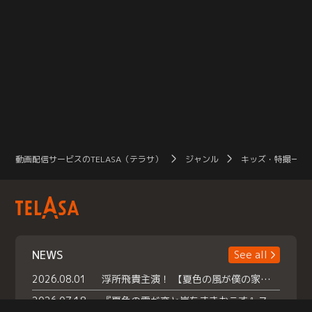
動画配信サービスのTELASA（テラサ）
ジャンル
キッズ・特撮一覧
NEWS
See all
2026.08.01
浮所飛貴主演！ 【夏色の風が僕の家にやってきた】 本日よりテラサで独占配信スタート！
2026.07.18
『夏色の雲が恋と嵐をまきおこす』スペシャルメイキング 【Part1】2026年７月18日（土）23時30分～配信スタート！話題のシーンの裏側を大公開！豪華キャスト大集合！ 『武宮家 真夏の家族会議』開催！