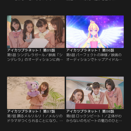
迷う舞桜。アイディアを求めてるり
信を失くす舞桜を、全校生徒憧れの
達とショッピングへ行き色々な服を
お嬢様・響子が訪ねてくる。その正
試すうちに、あることに気づい
体はなんと、ロックなアイドル・ビ
て…？そして完成したスイングを手
ート！ギャップに驚く舞桜だが、自
にドレシアの森へ向かった舞桜は、
分らしくアイカツを楽しむ彼女と1
ちょっぴり素直じゃないスマートキ
日行動するなかで、大切なことに気
ュウビと出会う。【提供：バンダイ
づかされる。【提供：バンダイチャ
チャンネル】
ンネル】
アイカツプラネット！ 第05話
アイカツプラネット！ 第06話
第5話 シンデレラガール／映画「シ
第6話 パーフェクトの神様／映画の
ンデレラ」のオーディションに向
オーディションでトップアイドル・
け、響子達と特訓に励む舞桜。空か
キューピットのすごさを目の当たり
ら飴が降ってきたら？シンデレラな
にした舞桜は、すっかり彼女のファ
ら今なんて言う？演技は想像力と表
ンになってしまう。全てが完璧な彼
現力が大事だと教えられる。私にし
女と自分では元からの才能が違うと
かできないシンデレラって何だろ
ひたすら感激するが、いずみからキ
う？はたして舞桜は主役の座を掴む
ューピットのとある秘密を教えられ
ことができるのか…？！【提供：バ
て…。【提供：バンダイチャンネ
ンダイチャンネル】
ル】
アイカツプラネット！ 第07話
アイカツプラネット！ 第08話
第7話 踊るメルリルリ！／メルリの
第8話 ロックンビート！／正体がわ
ドラマがつくられることになり、気
からないのもビートの魅力のひとつ
合十分なるり。しかし自分の思いを
だと考える響子は、両親にもアイカ
上手く伝えられず、脚本家が辞退し
ツ！を秘密にしている。しかし番組