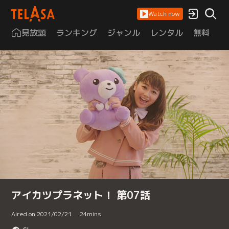
Watch now
見放題
ランキング
ジャンル
レンタル
無料
は
アイカツプラネット！ 第07話
Aired on 2021/02/21
24
mins