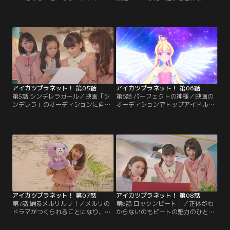
迷う舞桜。アイディアを求めてるり
信を失くす舞桜を、全校生徒憧れの
達とショッピングへ行き色々な服を
お嬢様・響子が訪ねてくる。その正
試すうちに、あることに気づい
体はなんと、ロックなアイドル・ビ
て…？そして完成したスイングを手
ート！ギャップに驚く舞桜だが、自
にドレシアの森へ向かった舞桜は、
分らしくアイカツを楽しむ彼女と1
ちょっぴり素直じゃないスマートキ
日行動するなかで、大切なことに気
ュウビと出会う。【提供：バンダイ
づかされる。【提供：バンダイチャ
チャンネル】
ンネル】
アイカツプラネット！ 第05話
アイカツプラネット！ 第06話
第5話 シンデレラガール／映画「シ
第6話 パーフェクトの神様／映画の
ンデレラ」のオーディションに向
オーディションでトップアイドル・
け、響子達と特訓に励む舞桜。空か
キューピットのすごさを目の当たり
ら飴が降ってきたら？シンデレラな
にした舞桜は、すっかり彼女のファ
ら今なんて言う？演技は想像力と表
ンになってしまう。全てが完璧な彼
現力が大事だと教えられる。私にし
女と自分では元からの才能が違うと
かできないシンデレラって何だろ
ひたすら感激するが、いずみからキ
う？はたして舞桜は主役の座を掴む
ューピットのとある秘密を教えられ
ことができるのか…？！【提供：バ
て…。【提供：バンダイチャンネ
ンダイチャンネル】
ル】
アイカツプラネット！ 第07話
アイカツプラネット！ 第08話
第7話 踊るメルリルリ！／メルリの
第8話 ロックンビート！／正体がわ
ドラマがつくられることになり、気
からないのもビートの魅力のひとつ
合十分なるり。しかし自分の思いを
だと考える響子は、両親にもアイカ
上手く伝えられず、脚本家が辞退し
ツ！を秘密にしている。しかし番組