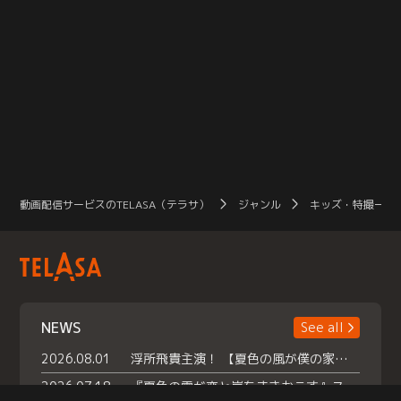
動画配信サービスのTELASA（テラサ）
ジャンル
キッズ・特撮一覧
NEWS
See all
2026.08.01
浮所飛貴主演！ 【夏色の風が僕の家にやってきた】 本日よりテラサで独占配信スタート！
2026.07.18
『夏色の雲が恋と嵐をまきおこす』スペシャルメイキング 【Part1】2026年７月18日（土）23時30分～配信スタート！話題のシーンの裏側を大公開！豪華キャスト大集合！ 『武宮家 真夏の家族会議』開催！