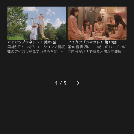
てしまう！大ピンチでも諦めないる
の収録で思わず出た普段の響子らし
りだったが、そこにはいつも前向き
い一面をおもしろいと言われたこと
な彼女の魅力の秘密が隠されてい
で、ある気持ちが芽生え…。悩んだ
た。果たしてるりの思い描く、すっ
末、響子とビートが下した決断と
ふぁーでびょろろ～んなドラマは無
は、一体？【提供：バンダイチャン
事完成するのか…？【提供：バンダ
ネル】
イチャンネル】
アイカツプラネット！ 第09話
アイカツプラネット！ 第10話
第9話 マイ レボリューション／舞桜
第10話 世界に一つだけのハナ／つい
達のアイカツを見ているうちに、ア
に自分がハナであると明かす舞桜。
イドルになりたいと思うようになっ
大切な告白の場に選んだのは、用意
た栞。小さい頃憧れていた童話の主
されていた会見ではなく初めてのフ
人公のように誰かに元気を届けられ
ァンイベントだった。自分の言葉で
るアイドルを目指し、新人発掘オー
直接ファンのみんなに真実を伝えた
ディションへの挑戦を決める。しか
い…不安を抱えながらも真剣にハナ
しそれはアイカツ！の道へ通ずる過
とそしてハナのファンと向き合おう
1
酷なレースで…っていうか、これっ
とする舞桜の勇気と決意は、みんな
てアイカツ！なの----？【提供：バ
の心にどう届くのか----？【提供：
ンダイチャンネル】
バンダイチャンネル】