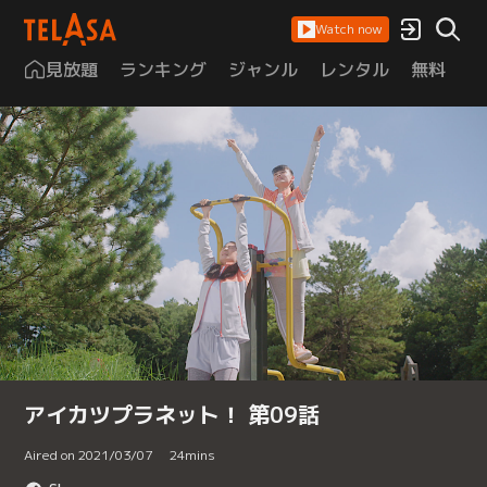
Watch now
見放題
ランキング
ジャンル
レンタル
無料
は
アイカツプラネット！ 第09話
Aired on 2021/03/07
24
mins