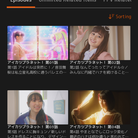
Sorting
アイカツプラネット！ 第01話
アイカツプラネット！ 第02話
第1話 アイドルは突然に！／音羽舞
第2話 なんてったってアイドル☆／
桜は私立星礼高校に通うバレエの得
みんなに内緒でハナを続けることに
意な高校一年生。ある日突然、アイ
なった舞桜の初仕事はファッション
カツプラネットで活躍するみんなの
雑誌の撮影！ポージングに苦戦する
憧れトップアイドルのハナになって
舞桜は同級生でモデルでアイカツプ
欲しいと頼まれる。美しいドレシ
ラネットではルリというアイドルも
ア・オーロラペガサスの力を借り
やっている珠樹るりにアドバイスを
て、1人の少女の新しいアイカツ！
貰う。だけどハナをやってること
が今始まる！！【提供：バンダイチ
は、るりにも秘密で…。【提供：バ
ャンネル】
ンダイチャンネル】
アイカツプラネット！ 第03話
アイカツプラネット！ 第04話
第3話 ドレスに胸キュン／新しいド
第4話 やまとなでしこロック変化／
レスを作ることになり、デザインに
最近のハナは何か違うと言われて自