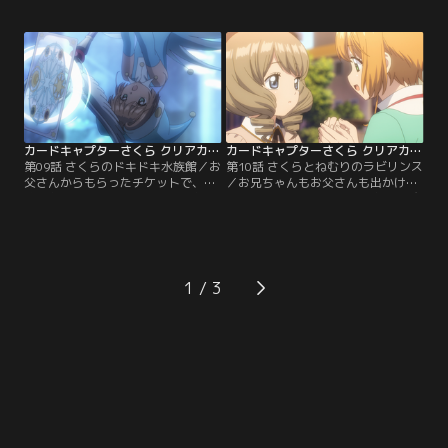
んと知世のお家を訪れる。知世の
のエリオルが住んでいた家だった。
母・園美も現れ、熱い歓迎を受けた
知世と二人で家を訪ねたさくらを迎
後、お庭で知世と一緒にカードを試
えたのは、秋穂の世話をする海渡と
してみることに。一方、知世も新し
いう執事だった。秋穂は一族が集め
いカメラを初披露！大道寺トイズが
た本を納めた書庫を案内してくれる
開発した新型カメラが空を飛ぶ中、
が、カードの気配をたどった先は本
カードの気配を感じたさくら
が棚ごとなくなっていた。
は…！？
カードキャプターさくら クリアカード編 第09話
カードキャプターさくら クリアカード編 第10話
第09話 さくらのドキドキ水族館／お
第10話 さくらとねむりのラビリンス
父さんからもらったチケットで、小
／お兄ちゃんもお父さんも出かけて
狼をお出かけに誘ったさくら。お弁
いない夜、秋穂がさくらの家に遊び
当の卵焼きも頑張って作って準備万
に来た。小学校時代のアルバムをみ
端、クロウカードを集めた時にウォ
たり、お夕飯を一緒に食べてふたり
ーティのカードを捕まえた水族館に
で過ごしていると、秋穂が突然眠っ
やってきた。お兄ちゃんがアルバイ
てしまった。カードの気配を察した
トをしているカフェで鉢合わせて、
さくらは、秋穂のためにもかならず
1
ちょっと気まずい雰囲気に。と、思
カードを捕まえると決意。「飛翔」
っていたら水槽で異変が…！
のカードで飛び立つ！