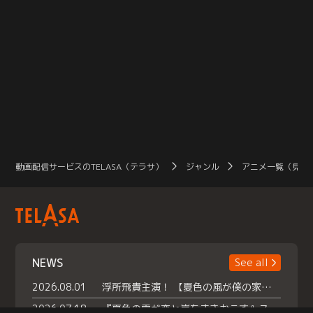
動画配信サービスのTELASA（テラサ）
ジャンル
アニメ一覧（見放
NEWS
See all
2026.08.01
浮所飛貴主演！ 【夏色の風が僕の家にやってきた】 本日よりテラサで独占配信スタート！
2026.07.18
『夏色の雲が恋と嵐をまきおこす』スペシャルメイキング 【Part1】2026年７月18日（土）23時30分～配信スタート！話題のシーンの裏側を大公開！豪華キャスト大集合！ 『武宮家 真夏の家族会議』開催！