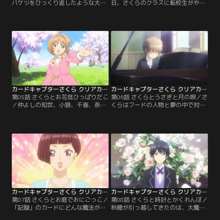
バケツをひっくり返したような大雨
日、さくらのクラスに転校生がやっ
が降る一日。下校時にさくらと知世
てくる。彼女の名前は詩之本秋穂。
が公園で雨宿りをしていると、さく
長く外国で暮らしたあとに日本にや
らの胸元で夢の鍵が光り始めて…。
ってきたため、敬語の方が話しやす
これってもしかしてカードのしわ
いという女の子。早速お弁当を一緒
ざ？知世がもしものために持ってい
に食べ、お友達になれそうな予感に
たコスチュームに着替えて準備万端
心躍るさくら。そんな午後の授業
のさくらだが、一気に雨がふたりに
中、ふと窓を見たら木が校庭を歩い
襲いかかってきた！
ていて…！
カードキャプターさくら クリアカード編 第05話
カードキャプターさくら クリアカード編 第06話
第05話 さくらとお花見ひっぱりだこ
第06話 さくらとうさぎと月の唄／さ
／仲よしの知世、小狼、千春、奈緒
くらはフードの人物と夢の中で対じ
子、山崎たちとみんなで、お花見す
し続けていた。不思議な夢が続く一
ることにしたさくら。当日はお花見
方、学校生活では、お花見で歌を口
日和の快晴で、お弁当のおにぎりを
ずさんでいた秋穂の歌声を聴きたい
握るさくらはうきうき。転校してき
と、みんなで放課後に音楽室へ。小
たばかりの秋穂も誘って集合した
狼がピアノを弾けると知って思わず
ら、誰かに背中をひっぱられるみた
伴奏をリクエストするさくら。知世
いで…。これもカードのしわざな
と秋穂の歌声が心地よくさくらを包
の？
んでいく。
カードキャプターさくら クリアカード編 第07話
カードキャプターさくら クリアカード編 第08話
第07話 さくらとお庭でおにごっこ／
第08話 さくらと時計とかくれんぼ／
「記録」のカードにどんな魔法があ
秋穂が引っ越してきたのは、大魔法
るのか試すため、さくらはケロちゃ
使いクロウ・リードの生まれ変わり