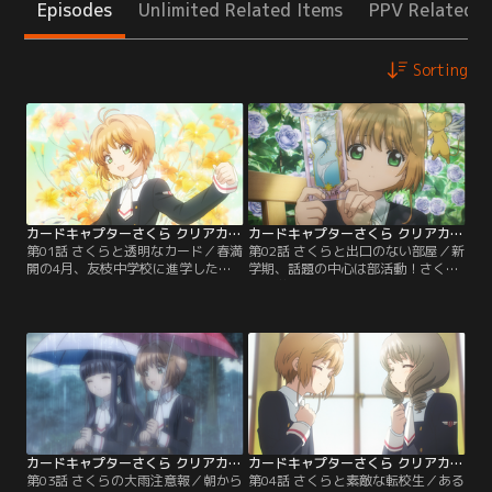
Episodes
Unlimited Related Items
PPV Related I
Sorting
カードキャプターさくら クリアカード編 第01話
カードキャプターさくら クリアカード編 第02話
第01話 さくらと透明なカード／春満
第02話 さくらと出口のない部屋／新
開の4月、友枝中学校に進学したさ
学期、話題の中心は部活動！さくら
くら。香港から戻ってきた小狼と再
は小学校のときと同じチア部に、知
会し、学校生活が始まった。ある
世はコーラス部に入部予定。部活が
日、さくらは不思議な夢を見る。フ
始まるのが待ち遠しい中、さくらは
ードをかぶった人が現れ、目覚める
知世と一緒に、千春からもらったレ
と「さくらカード」はすべて透明に
シピでレアチーズケーキ作りに挑
なっていた。再び不思議な出来事が
戦。おいしくできたけど、桃矢につ
起こり、さくらは無我夢中で、夢で
まみ食いされてしまう。そんな中、
手にした杖で魔法を使う！
さくらの部屋で異変が起こり…！？
カードキャプターさくら クリアカード編 第03話
カードキャプターさくら クリアカード編 第04話
第03話 さくらの大雨注意報／朝から
第04話 さくらと素敵な転校生／ある