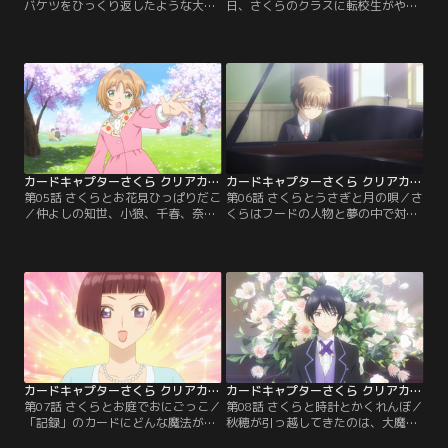
バケツをひっくり返したような大雨
日、さくらのクラスに転校生がやっ
が降る一日。下校時にさくらと知世
てくる。彼女の名前は詩之本秋穂。
が公園で雨宿りをしていると、さく
長く外国で暮らしたあとに日本にや
らの胸元で夢の鍵が光り始めて…。
ってきたため、敬語の方が話しやす
これってもしかしてカードのしわ
いという女の子。早速お弁当を一緒
ざ？知世がもしものために持ってい
に食べ、お友達になれそうな予感に
たコスチュームに着替えて準備万端
心躍るさくら。そんな午後の授業
のさくらだが、一気に雨がふたりに
中、ふと窓を見たら木が校庭を歩い
襲いかかってきた！
ていて…！
カードキャプターさくら クリアカード編 第05話
カードキャプターさくら クリアカード編 第06話
第05話 さくらとお花見ひっぱりだこ
第06話 さくらとうさぎと月の唄／さ
／仲よしの知世、小狼、千春、奈緒
くらはフードの人物と夢の中で対じ
子、山崎たちとみんなで、お花見す
し続けていた。不思議な夢が続く一
ることにしたさくら。当日はお花見
方、学校生活では、お花見で歌を口
日和の快晴で、お弁当のおにぎりを
ずさんでいた秋穂の歌声を聴きたい
握るさくらはうきうき。転校してき
と、みんなで放課後に音楽室へ。小
たばかりの秋穂も誘って集合した
狼がピアノを弾けると知って思わず
ら、誰かに背中をひっぱられるみた
伴奏をリクエストするさくら。知世
いで…。これもカードのしわざな
と秋穂の歌声が心地よくさくらを包
の？
んでいく。
カードキャプターさくら クリアカード編 第07話
カードキャプターさくら クリアカード編 第08話
第07話 さくらとお庭でおにごっこ／
第08話 さくらと時計とかくれんぼ／
「記録」のカードにどんな魔法があ
秋穂が引っ越してきたのは、大魔法
るのか試すため、さくらはケロちゃ
使いクロウ・リードの生まれ変わり