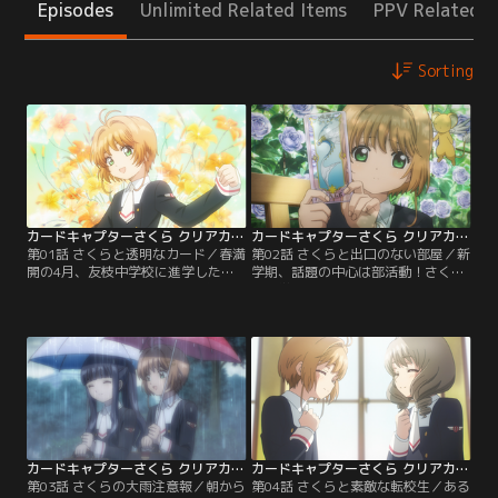
Episodes
Unlimited Related Items
PPV Related I
Sorting
カードキャプターさくら クリアカード編 第01話
カードキャプターさくら クリアカード編 第02話
第01話 さくらと透明なカード／春満
第02話 さくらと出口のない部屋／新
開の4月、友枝中学校に進学したさ
学期、話題の中心は部活動！さくら
くら。香港から戻ってきた小狼と再
は小学校のときと同じチア部に、知
会し、学校生活が始まった。ある
世はコーラス部に入部予定。部活が
日、さくらは不思議な夢を見る。フ
始まるのが待ち遠しい中、さくらは
ードをかぶった人が現れ、目覚める
知世と一緒に、千春からもらったレ
と「さくらカード」はすべて透明に
シピでレアチーズケーキ作りに挑
なっていた。再び不思議な出来事が
戦。おいしくできたけど、桃矢につ
起こり、さくらは無我夢中で、夢で
まみ食いされてしまう。そんな中、
手にした杖で魔法を使う！
さくらの部屋で異変が起こり…！？
カードキャプターさくら クリアカード編 第03話
カードキャプターさくら クリアカード編 第04話
第03話 さくらの大雨注意報／朝から
第04話 さくらと素敵な転校生／ある