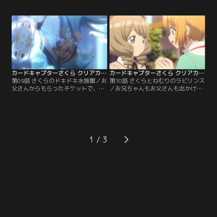
んと知世のお家を訪れる。知世の
のエリオルが住んでいた家だった。
母・園美も現れ、熱い歓迎を受けた
知世と二人で家を訪ねたさくらを迎
後、お庭で知世と一緒にカードを試
えたのは、秋穂の世話をする海渡と
してみることに。一方、知世も新し
いう執事だった。秋穂は一族が集め
いカメラを初披露！大道寺トイズが
た本を納めた書庫を案内してくれる
開発した新型カメラが空を飛ぶ中、
が、カードの気配をたどった先は本
カードの気配を感じたさくら
が棚ごとなくなっていた。
は…！？
カードキャプターさくら クリアカード編 第09話
カードキャプターさくら クリアカード編 第10話
第09話 さくらのドキドキ水族館／お
第10話 さくらとねむりのラビリンス
父さんからもらったチケットで、小
／お兄ちゃんもお父さんも出かけて
狼をお出かけに誘ったさくら。お弁
いない夜、秋穂がさくらの家に遊び
当の卵焼きも頑張って作って準備万
に来た。小学校時代のアルバムをみ
端、クロウカードを集めた時にウォ
たり、お夕飯を一緒に食べてふたり
ーティのカードを捕まえた水族館に
で過ごしていると、秋穂が突然眠っ
やってきた。お兄ちゃんがアルバイ
てしまった。カードの気配を察した
トをしているカフェで鉢合わせて、
さくらは、秋穂のためにもかならず
1
ちょっと気まずい雰囲気に。と、思
カードを捕まえると決意。「飛翔」
っていたら水槽で異変が…！
のカードで飛び立つ！