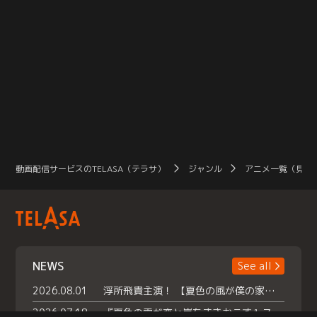
動画配信サービスのTELASA（テラサ）
ジャンル
アニメ一覧（見放
NEWS
See all
2026.08.01
浮所飛貴主演！ 【夏色の風が僕の家にやってきた】 本日よりテラサで独占配信スタート！
2026.07.18
『夏色の雲が恋と嵐をまきおこす』スペシャルメイキング 【Part1】2026年７月18日（土）23時30分～配信スタート！話題のシーンの裏側を大公開！豪華キャスト大集合！ 『武宮家 真夏の家族会議』開催！