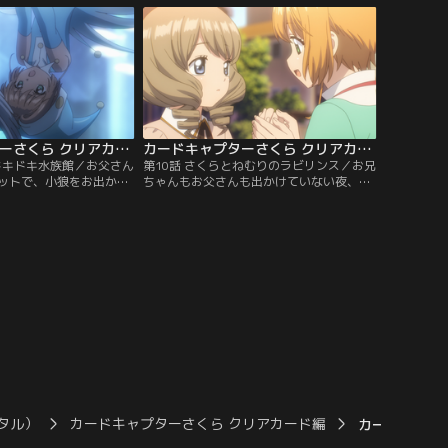
になれそうな予感に心躍
てきたばかりの秋穂も誘って集合したら、
午後の授業中、ふと窓を
誰かに背中をひっぱられるみたいで…。こ
歩いていて…！
れもカードのしわざなの？
カードキャプターさくら クリアカード編 第09話
カードキャプターさくら クリアカード編 第10話
のドキドキ水族館／お父さん
第10話 さくらとねむりのラビリンス／お兄
ットで、小狼をお出かけ
ちゃんもお父さんも出かけていない夜、秋
お弁当の卵焼きも頑張っ
穂がさくらの家に遊びに来た。小学校時代
、クロウカードを集めた
のアルバムをみたり、お夕飯を一緒に食べ
カードを捕まえた水族館
てふたりで過ごしていると、秋穂が突然眠
兄ちゃんがアルバイトを
ってしまった。カードの気配を察したさく
鉢合わせて、ちょっと気
らは、秋穂のためにもかならずカードを捕
と、思っていたら水槽で
まえると決意。「飛翔」のカードで飛び立
つ！
タル）
カードキャプターさくら クリアカード編
カードキャプタ