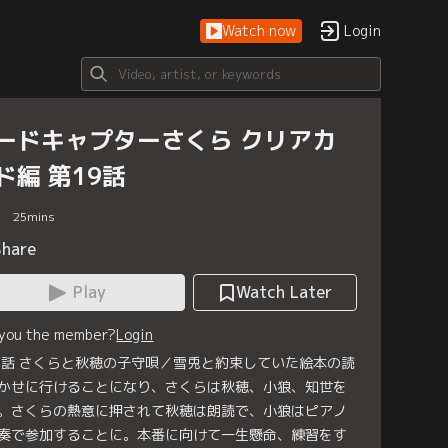
Watch now
Login
ードキャプターさくら クリアカ
ド編 第19話
25
mins
Share
Play
Watch Later
 you the member?
Login
9話 さくらと秋穂の子守唄／雪兎と約束していた絵本の読
かせに行けることになり、さくらは秋穂、小狼、知世を
。さくらの熱意に押されて秋穂は朗読で、小狼はピアノ
奏で参加することに。本番に向けて一生懸命、練習をす