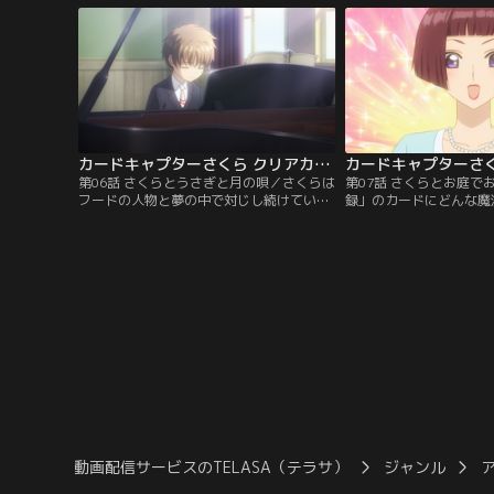
と「さくらカード」はすべて透明になって
レシピでレアチーズケー
いた。再び不思議な出来事が起こり、さく
いしくできたけど、桃矢
らは無我夢中で、夢で手にした杖で魔法を
てしまう。そんな中、さ
使う！
が起こり…！？
カードキャプターさくら クリアカード編 第06話
第06話 さくらとうさぎと月の唄／さくらは
第07話 さくらとお庭で
フードの人物と夢の中で対じし続けてい
録」のカードにどんな魔
た。不思議な夢が続く一方、学校生活で
ため、さくらはケロちゃ
は、お花見で歌を口ずさんでいた秋穂の歌
訪れる。知世の母・園美
声を聴きたいと、みんなで放課後に音楽室
を受けた後、お庭で知世
へ。小狼がピアノを弾けると知って思わず
試してみることに。一方
伴奏をリクエストするさくら。知世と秋穂
メラを初披露！大道寺ト
の歌声が心地よくさくらを包んでいく。
型カメラが空を飛ぶ中、
じたさくらは…！？
動画配信サービスのTELASA（テラサ）
ジャンル