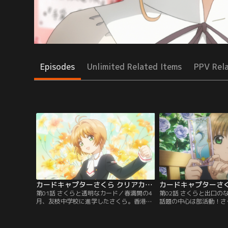
Episodes
Unlimited Related Items
PPV Rel
カードキャプターさくら クリアカード編 第01話
第01話 さくらと透明なカード／春満開の4
第02話 さくらと出口の
月、友枝中学校に進学したさくら。香港か
話題の中心は部活動！さ
ら戻ってきた小狼と再会し、学校生活が始
きと同じチア部に、知世
まった。ある日、さくらは不思議な夢を見
部予定。部活が始まるの
る。フードをかぶった人が現れ、目覚める
さくらは知世と一緒に、