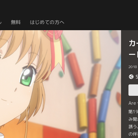
ル
無料
はじめての方へ
カ
ー
2018
Are
第1
み聞
誘う
の伴