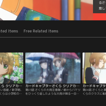
るさ
意し
Seri
ated Items
Free Related Items
カードキャプターさくら クリアカード編 第02話
カードキャプターさくら クリアカード編 第03話
ない部屋／新学期、
第03話 さくらの大雨注意報／朝からバケツ
第04話 さくら
くらは小学校のと
をひっくり返したような大雨が降る一日。
くらのクラスに転
はコーラス部に入
下校時にさくらと知世が公園で雨宿りをし
の名前は詩之本秋
が待ち遠しい中、
ていると、さくらの胸元で夢の鍵が光り始
あとに日本にやっ
千春からもらった
めて…。これってもしかしてカードのしわ
話しやすいという