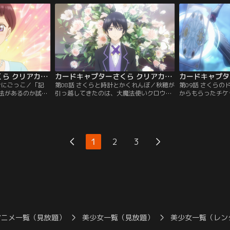
キ作りに挑戦。お
ざ？知世がもしものために持っていたコス
緒に食べ、お友達
につまみ食いされ
チュームに着替えて準備万端のさくらだ
るさくら。そんな
くらの部屋で異変
が、一気に雨がふたりに襲いかかってき
見たら木が校庭を
た！
カードキャプターさくら クリアカード編 第07話
カードキャプターさくら クリアカード編 第08話
おにごっこ／「記
第08話 さくらと時計とかくれんぼ／秋穂が
第09話 さくら
法があるのか試す
引っ越してきたのは、大魔法使いクロウ・
からもらったチケ
んと知世のお家を
リードの生まれ変わりのエリオルが住んで
に誘ったさくら。
も現れ、熱い歓迎
いた家だった。知世と二人で家を訪ねたさ
て作って準備万端
と一緒にカードを
くらを迎えたのは、秋穂の世話をする海渡
時にウォーティの
、知世も新しいカ
という執事だった。秋穂は一族が集めた本
にやってきた。お
イズが開発した新
を納めた書庫を案内してくれるが、カード
しているカフェで
1
2
3
カードの気配を感
の気配をたどった先は本が棚ごとなくなっ
まずい雰囲気に。
ていた。
異変が…！
アニメ一覧（見放題）
美少女一覧（見放題）
美少女一覧（レン