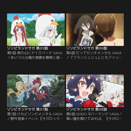
った。≪さくら≫と≪サキ≫の爆発
『フランシュシュ』になったらし
力もなかなかだったが、盛り上げに
い。リーダーもいつの間にか≪サキ
徹した≪ゆうぎり≫と≪リリィ≫も
≫に決まっていた。改めて俺がプロ
さすがに肝が据わっている。≪たえ
デューサーだと分からせた方がよさ
≫はあれでいい。が、どうも全体的
そうだ。とは言え、自主的に行動す
にアイドルっぽさが足りないので、
るようになったのは悪いことではな
強引にアイドルっぽい感じのやつを
い。ここはちょっぴりやる気を出し
やらせるとしよう。
たおしゃべりゾンビィ達に、がっつ
り稼いでもらうとしよう。
ゾンビランドサガ 第05話
ゾンビランドサガ 第06話
第5話 君の心にナイスバード SAGA
第6話 だってセンチメンタル SAGA
／あいつらは俺の想像を簡単に超え
／『フランシュシュ』にもファンが
てくる。製薬会社とのタイアップの
ついてきた。これもひとえにプロデ
チャンスを見事に潰してくれた。だ
ューサー巽幸太郎の手腕。ここらで
が、そこはこのプロデューサー巽幸
ひとつファンとの交流を持たせ、そ
太郎、今回は誰もが知っている超有
の心をガッチリ掴ませよう。普段は
名企業のCM出演権を手に入れてき
デジタルを駆使しても、アナログな
ました。『フランシュシュ』は佐賀
繋がりの強さを忘れてはならない。
一帯にその名声を轟かせるだろう。
実際にファンを目の前にすれば、ゾ
泥にまみれた不死鳥は、大空へと羽
ンビィどものなかよしチームワーク
ばたく。
も強まるはず。
ゾンビランドサガ 第07話
ゾンビランドサガ 第08話
第7話 けれどゾンビメンタル SAGA
第8話 GOGO ネバーランド SAGA／
／野外音楽イベント【サガロック】
臭い蓋を開けてみれば、【サガロッ
への出演が決まった。だが相変わら
ク】でのステージは成功に終わっ
ず≪純子≫のやつがうじうじナメク
た。止まない雨はない。蘇らないゾ