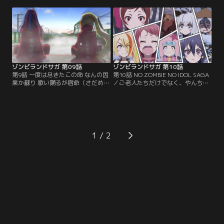
ジみたいになっている。サングラス
ンビィもいない。『フランシュシ
が曇るの、あいつのせいじゃないだ
ュ』の名もだんだんと知られてき
ろうな。メンバーたちは不安そうだ
た。ただし、有名になれば、当然ヘ
わ、≪愛≫にかかるプレッシャーは
ンな輩に目を付けられる可能性も大
強くなるわ……。【サガロック】当
きくなる。まさかあの男がきっかけ
日の天気予報は雷雨か。文字通り雲
で、やーらしかゾンビィたちが…。
行きが怪しくなってきた。
ゾンビランドサガ 第09話
ゾンビランドサガ 第10話
第9話 一度は尽きたこの命 なんの因
第10話 NO ZOMBIE NO IDOL SAGA
果か蘇り 歌い踊るが宿命（さだめ）
／ご老人たちだけでなく、やんちゃ
なら 親友（とも）への想いを胸に秘
なファンも増えたようだ。優秀なプ
め 貫くまでよ己の SAGA／突然です
ロデューサーのおかげで、ゾンビィ
が、少子高齢化社会です。これから
達も死んでいるにしてはスクスクと
はサガのご老人たちにも『フランシ
成長している。そんなぎゅーらしか
ュシュ』のファンになってもらわな
ゾンビィ達に、新たなステップを踏
ければならない。おじいちゃん、お
ませてやることにした。これは、あ
1
ばあちゃんが会いに来るアイドル。
いつらが必ず登らなければならない
素晴らしいと思いませんか。
大きな山だ。そしてその頂へ向かう
ため…。