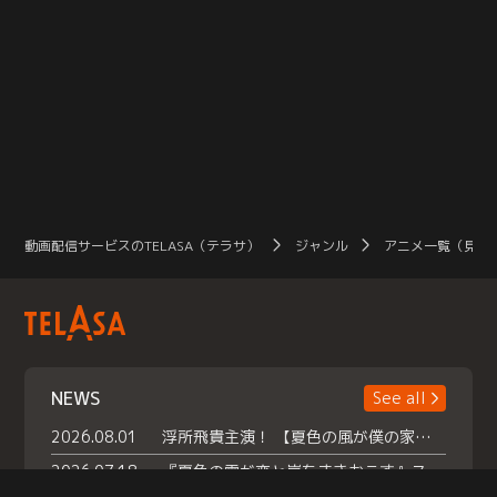
動画配信サービスのTELASA（テラサ）
ジャンル
アニメ一覧（見放
NEWS
See all
2026.08.01
浮所飛貴主演！ 【夏色の風が僕の家にやってきた】 本日よりテラサで独占配信スタート！
2026.07.18
『夏色の雲が恋と嵐をまきおこす』スペシャルメイキング 【Part1】2026年７月18日（土）23時30分～配信スタート！話題のシーンの裏側を大公開！豪華キャスト大集合！ 『武宮家 真夏の家族会議』開催！