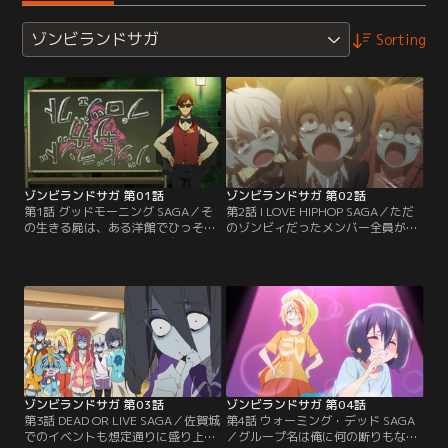
ゾンビランドサガ
Sorting
ゾンビランドサガ 第01話
ゾンビランドサガ 第02話
第1話 グッドモーニング SAGA／そ
第2話 I LOVE HIPHOP SAGA／ただ
の生きる屍は、ある洋館でひっそり
のゾンビィだったメンバー全員が自
と目覚めた。それはただ、自分が誰
我に目覚め、≪さくら≫も安心した
かも、その場所がどこかも、何もわ
ようだ。ようやくここからアイドル
からぬまま、徘徊するのみ。やがて
グループとしての活動を始められ
生きる屍は、恐るべき現実を目の当
る。まずは、あいつらにゾンビィバ
たりにし、自らの運命を告げられ
レをした時の恐怖を叩きこまなけれ
る。偽りの仮面をかぶり、闇の中を
ば。グループ名も『デス娘（仮）』
歩き続けるしかないのだと。そし
だと方向性が偏りそうなので、今変
て、生きる屍に天からの光が差した
えてしまおう。思い付かないので、
時、人々は聞くだろう。
今度にしよう。
ゾンビランドサガ 第03話
ゾンビランドサガ 第04話
第3話 DEAD OR LIVE SAGA／佐賀城
第4話 ウォーミング・デッド SAGA
でのイベントも想定通りに盛り上が
／グループ名は俺に何の断りもなく