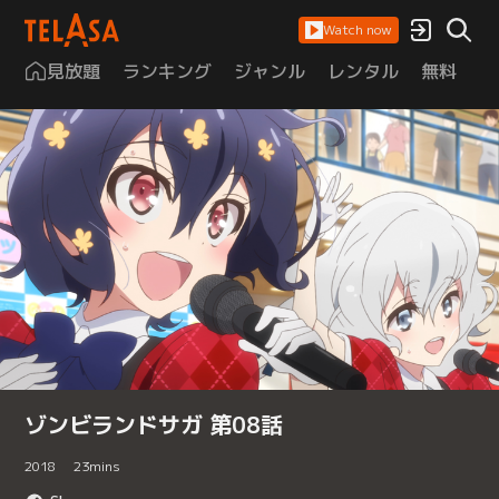
Watch now
見放題
ランキング
ジャンル
レンタル
無料
は
ゾンビランドサガ 第08話
2018
23
mins