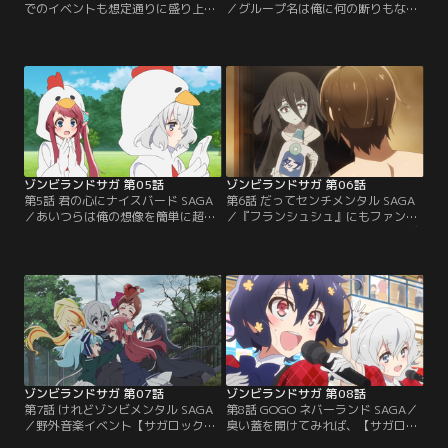
でのイベントも想定通りに盛り上が
／グループ名は俺に何の断りもなく
った。≪さくら≫と≪サキ≫の爆発
『フランシュシュ』になったらし
力もなかなかだったが、盛り上げに
い。リーダーもいつの間にか≪サキ
徹した≪ゆうぎり≫と≪リリィ≫も
≫に決まっていた。改めて俺がプロ
さすがに肝が据わっている。≪たえ
デューサーだと分からせた方がよさ
≫はあれでいい。が、どうも全体的
そうだ。とは言え、自主的に行動す
にアイドルっぽさが足りないので、
るようになったのは悪いことではな
強引にアイドルっぽい感じのやつを
い。ここはちょっぴりやる気を出し
やらせるとしよう。
たおしゃべりゾンビィ達に、がっつ
り稼いでもらうとしよう。
ゾンビランドサガ 第05話
ゾンビランドサガ 第06話
第5話 君の心にナイスバード SAGA
第6話 だってセンチメンタル SAGA
／あいつらは俺の想像を簡単に超え
／『フランシュシュ』にもファンが
てくる。製薬会社とのタイアップの
ついてきた。これもひとえにプロデ
チャンスを見事に潰してくれた。だ
ューサー巽幸太郎の手腕。ここらで
が、そこはこのプロデューサー巽幸
ひとつファンとの交流を持たせ、そ
太郎、今回は誰もが知っている超有
の心をガッチリ掴ませよう。普段は
名企業のCM出演権を手に入れてき
デジタルを駆使しても、アナログな
ました。『フランシュシュ』は佐賀
繋がりの強さを忘れてはならない。
一帯にその名声を轟かせるだろう。
実際にファンを目の前にすれば、ゾ
泥にまみれた不死鳥は、大空へと羽
ンビィどものなかよしチームワーク
ばたく。
も強まるはず。
ゾンビランドサガ 第07話
ゾンビランドサガ 第08話
第7話 けれどゾンビメンタル SAGA
第8話 GOGO ネバーランド SAGA／
／野外音楽イベント【サガロック】
臭い蓋を開けてみれば、【サガロッ
への出演が決まった。だが相変わら
ク】でのステージは成功に終わっ