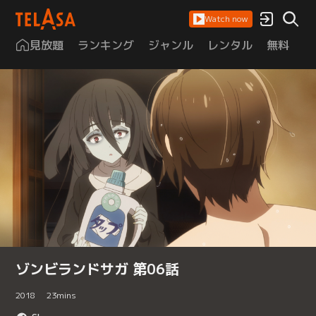
Watch now
見放題
ランキング
ジャンル
レンタル
無料
は
ゾンビランドサガ 第06話
2018
23
mins