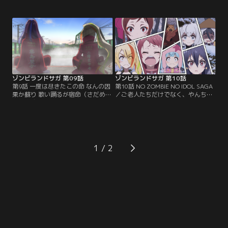
ず≪純子≫のやつがうじうじナメク
た。止まない雨はない。蘇らないゾ
ジみたいになっている。サングラス
ンビィもいない。『フランシュシ
が曇るの、あいつのせいじゃないだ
ュ』の名もだんだんと知られてき
ろうな。メンバーたちは不安そうだ
た。ただし、有名になれば、当然ヘ
わ、≪愛≫にかかるプレッシャーは
ンな輩に目を付けられる可能性も大
強くなるわ……。【サガロック】当
きくなる。まさかあの男がきっかけ
日の天気予報は雷雨か。文字通り雲
で、やーらしかゾンビィたちが…。
行きが怪しくなってきた。
ゾンビランドサガ 第09話
ゾンビランドサガ 第10話
第9話 一度は尽きたこの命 なんの因
第10話 NO ZOMBIE NO IDOL SAGA
果か蘇り 歌い踊るが宿命（さだめ）
／ご老人たちだけでなく、やんちゃ
なら 親友（とも）への想いを胸に秘
なファンも増えたようだ。優秀なプ
め 貫くまでよ己の SAGA／突然です
ロデューサーのおかげで、ゾンビィ
が、少子高齢化社会です。これから
達も死んでいるにしてはスクスクと
はサガのご老人たちにも『フランシ
成長している。そんなぎゅーらしか
ュシュ』のファンになってもらわな
ゾンビィ達に、新たなステップを踏
ければならない。おじいちゃん、お
ませてやることにした。これは、あ
1
ばあちゃんが会いに来るアイドル。
いつらが必ず登らなければならない
素晴らしいと思いませんか。
大きな山だ。そしてその頂へ向かう
ため…。