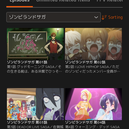
ゾンビランドサガ
Sorting
ゾンビランドサガ 第01話
ゾンビランドサガ 第02話
第1話 グッドモーニング SAGA／そ
第2話 I LOVE HIPHOP SAGA／ただ
の生きる屍は、ある洋館でひっそり
のゾンビィだったメンバー全員が自
と目覚めた。それはただ、自分が誰
我に目覚め、≪さくら≫も安心した
かも、その場所がどこかも、何もわ
ようだ。ようやくここからアイドル
からぬまま、徘徊するのみ。やがて
グループとしての活動を始められ
生きる屍は、恐るべき現実を目の当
る。まずは、あいつらにゾンビィバ
たりにし、自らの運命を告げられ
レをした時の恐怖を叩きこまなけれ
る。偽りの仮面をかぶり、闇の中を
ば。グループ名も『デス娘（仮）』
歩き続けるしかないのだと。そし
だと方向性が偏りそうなので、今変
て、生きる屍に天からの光が差した
えてしまおう。思い付かないので、
時、人々は聞くだろう。
今度にしよう。
ゾンビランドサガ 第03話
ゾンビランドサガ 第04話
第3話 DEAD OR LIVE SAGA／佐賀城
第4話 ウォーミング・デッド SAGA