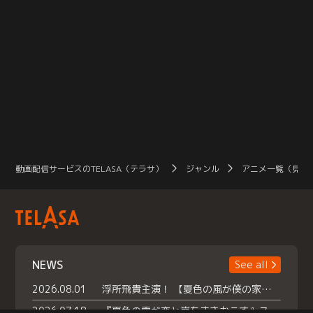
動画配信サービスのTELASA（テラサ）
ジャンル
アニメ一覧（見放
NEWS
See all
2026.08.01
浮所飛貴主演！ 【夏色の風が僕の家にやってきた】 本日よりテラサで独占配信スタート！
2026.07.18
『夏色の雲が恋と嵐をまきおこす』スペシャルメイキング 【Part1】2026年７月18日（土）23時30分～配信スタート！話題のシーンの裏側を大公開！豪華キャスト大集合！ 『武宮家 真夏の家族会議』開催！