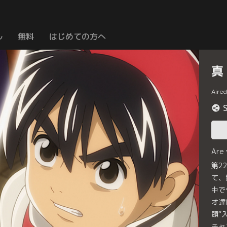
ル
無料
はじめての方へ
真
Aire
Are
第2
て、
中で
オ達
頭“
チャ