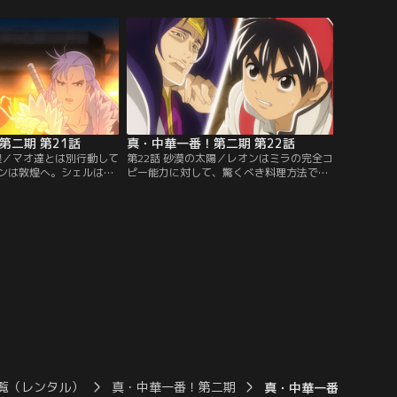
の先陣を切ったのは「爆
き魚で対抗する。マオの二品とアルカンの
もつ“豹子頭”アルカン。
一品。審査員シェルの心の天秤が揺れ、判
、長江火工勝負の火ぶたが
定はどうなる！？一方、勝負の裏にシャン
！【提供：バンダイチャ
が再び現れ…。【提供：バンダイチャンネ
ル】
第二期 第21話
真・中華一番！第二期 第22話
敦煌／マオ達とは別行動して
第22話 砂漠の太陽／レオンはミラの完全コ
ンは敦煌へ。シェルは砂
ピー能力に対して、驚くべき料理方法で対
救った褐色の美女に惚れ
抗する。さらに料理場に五虎星の中でも
彼女の正体は五虎星
「底の知れぬ男」“浪子”エンセイが現れ
だった！伝説の八厨具の地
る。一方、マオ達は裏料理界総本山・梁山
式料理勝負”をすることに
泊に向かい、ついに五虎星の筆頭“入雲
ラの超人的な能力を破る
龍”カイユと対峙するのであった。【提
【提供：バンダイチャン
供：バンダイチャンネル】
覧（レンタル）
真・中華一番！第二期
真・中華一番！第二期 