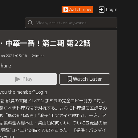
Watch now
Login
・中華一番！第二期 第22話
d on 2021/03/16
24
mins
Share
Play
Watch Later
 you the member?
Login
2話 砂漠の太陽／レオンはミラの完全コピー能力に対し
驚くべき料理方法で対抗する。さらに料理場に五虎星の
も「底の知れぬ男」“浪子”エンセイが現れる。一方、マ
は裏料理界総本山・梁山泊に向かい、ついに五虎星の筆
入雲龍”カイユと対峙するのであった。【提供：バンダイ
ンネル】