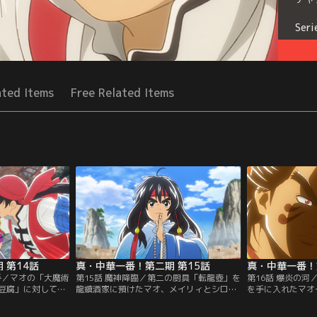
Seri
ated Items
Free Related Items
 第14話
真・中華一番！第二期 第15話
真・中華一番！
手／マオの「大魔術
第15話 魔神降臨／第二の厨具「転龍壺」を
第16話 爆炎の
豆腐」に対して、
龍鎮酒家に預けたマオ、メイリィとシロウ
を手に入れたマオ
「豆腐の三重
はサンチェと別れ、次の厨具のありか九華
か四川に向かうた
の限界に挑んだ大
山に向かう。しかしマオ達が目にしたのは
の存在を警戒し、