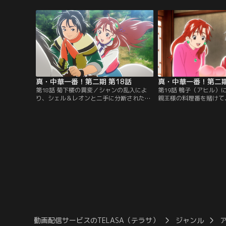
豆腐！しかし、決戦前夜にマオが準備して
秀作だが、判定はいかに
いた大豆に異変が…。不意の災いの中から
浦江楼麟艦 宴席料理決
福に転じるヒントを得たマオが出した料理
江四千里の終着点、上海
とは！？【提供：バンダイチャンネル】
【提供：バンダイチャン
真・中華一番！第二期 第18話
真・中華一番！第二期
第18話 菊下楼の異変／シャンの乱入によ
第19話 鴨子（アヒル）
り、シェル＆レオンと二手に分断されたマ
親王様の料理番を賭けて
オ、メイリィとシロウ。マオたちはマオの
鴨子（アヒル）料理勝負
生家「菊下楼」を目指すことに。休業中の
定役をメイリィが申し出
はずだった「菊下楼」は何故か営業してお
ィの故郷・広州の“香り
り、厨房で料理を振舞っていたのはジュチ
料理を出す。再び二人の
と名乗る少年だった。さらにジュチはメイ
思った瞬間、メイリィが
リィに猛アタックする。マオの心は大きく
チに「料理人、失格だ！
揺れる…。【提供：バンダイチャンネル】
地に追い込まれるマオ。
チャンネル】
動画配信サービスのTELASA（テラサ）
ジャンル