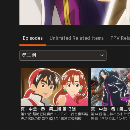
Episodes
Unlimited Related Items
PPV Rel
第二期
真・中華一番！第二期 第13話
真・中華一番！第二期
第13話 超絶豆腐勝負！／マオ一行と裏料理
第14話 差し伸べられた
界が伝説の厨具を賭けた“黄浦江楼麟艦 宴
熊猫（マジカルパンダ）
席料理決戦”は、互いに一勝一敗。最終決
ショウアンが出したのは
戦はマオと因縁深いショウアン。テーマは
奏」。いずれも豆腐料理