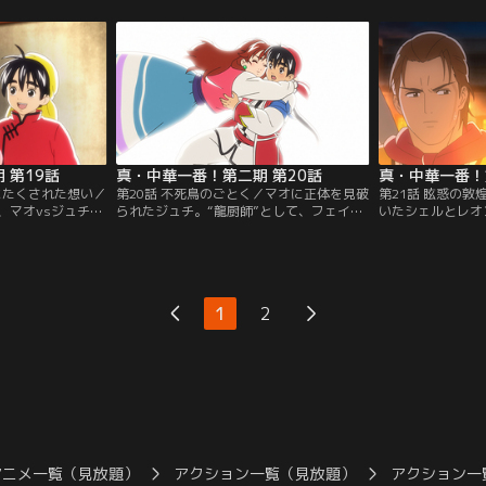
！？壮烈なる“黄
倦怠する村民達。彼らを支配していたのは
星が動き出す。そ
戦”の勝敗はこの長
謎の“アワビ魔神”だった。【提供：バンダ
炎厨師」の異名を
で決着がつく！
イチャンネル】
マオvsアルカン
ネル】
切って落とされる
ンネル】
 第19話
真・中華一番！第二期 第20話
真・中華一番！
にたくされた想い／
第20話 不死鳥のごとく／マオに正体を見破
第21話 眩惑の
、マオvsジュチの
られたジュチ。“龍厨師”として、フェイは
いたシェルとレオ
が開始。勝負の判
マオとジュチの再勝負を提案する。“本当
漠で倒れた自分を
る！マオはメイリ
の力”を発揮するマオはアヒルを不死鳥と
てしまう。だが、
”に気持ちを託した
化し、“不滅の味”を呈する。一方、ジュチ
の“青眼のミラ”
心は一つになると
は大鉄板の上にいつものように料理“パフ
図を賭けた“敦煌
突然倒れた！ジュ
ォーマンス”を極める。果たして勝負の行
なったシェル、ミ
1
2
」と言われて、窮
方は？またジュチの秘密とは一体！？【提
術はあるのか！？
【提供：バンダイ
供：バンダイチャンネル】
ネル】
アニメ一覧（見放題）
アクション一覧（見放題）
アクション一