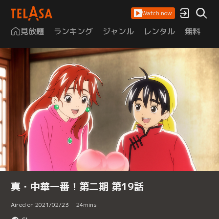
Watch now
見放題
ランキング
ジャンル
レンタル
無料
は
真・中華一番！第二期 第19話
Aired on 2021/02/23
24
mins