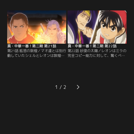
負が開始。勝負の判定役をメイリィ
を提案する。“本当の力”を発揮する
が申し出る！マオはメイリィの故
マオはアヒルを不死鳥と化し、“不
郷・広州の“香り”に気持ちを託した
滅の味”を呈する。一方、ジュチは
料理を出す。再び二人の心は一つに
大鉄板の上にいつものように料
なると思った瞬間、メイリィが突然
理“パフォーマンス”を極める。果た
倒れた！ジュチに「料理人、失格
して勝負の行方は？またジュチの秘
だ！」と言われて、窮地に追い込ま
密とは一体！？【提供：バンダイチ
れるマオ。【提供：バンダイチャン
ャンネル】
ネル】
真・中華一番！第二期 第21話
真・中華一番！第二期 第22話
第21話 眩惑の敦煌／マオ達とは別行
第22話 砂漠の太陽／レオンはミラの
動していたシェルとレオンは敦煌
完全コピー能力に対して、驚くべき
へ。シェルは砂漠で倒れた自分を救
料理方法で対抗する。さらに料理場
った褐色の美女に惚れてしまう。だ
に五虎星の中でも「底の知れぬ
が、彼女の正体は五虎星の“青眼の
男」“浪子”エンセイが現れる。一
ミラ”だった！伝説の八厨具の地図
方、マオ達は裏料理界総本山・梁山
を賭けた“敦煌式料理勝負”をするこ
泊に向かい、ついに五虎星の筆
とになったシェル、ミラの超人的な
頭“入雲龍”カイユと対峙するのであ
1
能力を破る術はあるのか！？【提
った。【提供：バンダイチャンネ
供：バンダイチャンネル】
ル】