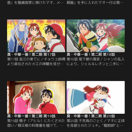
壺」を龍鎮酒家に預けたマオ、メイ
銅器」を手に入れたマオ一行は第四
リィとシロウはサンチェと別れ、次
の厨具のありか四川に向かうため
の厨具のありか九華山に向かう。し
に、長江を渡る。マオの存在を警戒
かしマオ達が目にしたのは倦怠する
し、裏料理界最強幹部の五虎星が動
村民達。彼らを支配していたのは謎
き出す。その先陣を切ったのは「爆
の“アワビ魔神”だった。【提供：バ
炎厨師」の異名をもつ“豹子頭”アル
ンダイチャンネル】
カン。マオvsアルカン、長江火工勝
負の火ぶたが切って落とされる！
【提供：バンダイチャンネル】
真・中華一番！第二期 第17話
真・中華一番！第二期 第18話
第17話 長江の果てに／チョウユ師傅
第18話 菊下楼の異変／シャンの乱入
より直伝された火工の神髄を見せる
により、シェル＆レオンと二手に分
マオの二品に対して、アルカンは更
断されたマオ、メイリィとシロウ。
なる火工のスケールを見せ、長江を
マオたちはマオの生家「菊下楼」を
火の海と化して、究極の焼き魚で対
目指すことに。休業中のはずだった
抗する。マオの二品とアルカンの一
「菊下楼」は何故か営業しており、
品。審査員シェルの心の天秤が揺
厨房で料理を振舞っていたのはジュ
れ、判定はどうなる！？一方、勝負
チと名乗る少年だった。さらにジュ
の裏にシャンが再び現れ…。【提
チはメイリィに猛アタックする。マ
供：バンダイチャンネル】
オの心は大きく揺れる…。【提供：
バンダイチャンネル】
真・中華一番！第二期 第19話
真・中華一番！第二期 第20話
第19話 鴨子（アヒル）にたくされた
第20話 不死鳥のごとく／マオに正体
想い／親王様の料理番を賭けて、マ
を見破られたジュチ。“龍厨師”とし
オvsジュチの鴨子（アヒル）料理勝
て、フェイはマオとジュチの再勝負