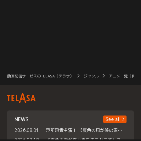
動画配信サービスのTELASA（テラサ）
ジャンル
アニメ一覧（見放
NEWS
See all
2026.08.01
浮所飛貴主演！ 【夏色の風が僕の家にやってきた】 本日よりテラサで独占配信スタート！
2026.07.18
『夏色の雲が恋と嵐をまきおこす』スペシャルメイキング 【Part1】2026年７月18日（土）23時30分～配信スタート！話題のシーンの裏側を大公開！豪華キャスト大集合！ 『武宮家 真夏の家族会議』開催！