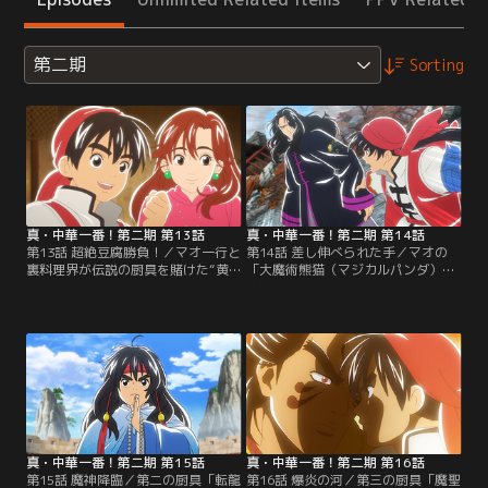
第二期
Sorting
真・中華一番！第二期 第13話
真・中華一番！第二期 第14話
第13話 超絶豆腐勝負！／マオ一行と
第14話 差し伸べられた手／マオの
裏料理界が伝説の厨具を賭けた“黄
「大魔術熊猫（マジカルパンダ）豆
浦江楼麟艦 宴席料理決戦”は、互い
腐」に対して、ショウアンが出した
に一勝一敗。最終決戦はマオと因縁
のは「豆腐の三重奏」。いずれも豆
深いショウアン。テーマは豆腐！し
腐料理の限界に挑んだ大秀作だが、
かし、決戦前夜にマオが準備してい
判定はいかに！？壮烈なる“黄浦江
た大豆に異変が…。不意の災いの中
楼麟艦 宴席料理決戦”の勝敗はこの
から福に転じるヒントを得たマオが
長江四千里の終着点、上海で決着が
出した料理とは！？【提供：バンダ
つく！【提供：バンダイチャンネ
イチャンネル】
ル】
真・中華一番！第二期 第15話
真・中華一番！第二期 第16話
第15話 魔神降臨／第二の厨具「転龍
第16話 爆炎の河／第三の厨具「魔聖