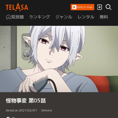
Watch now
見放題
ランキング
ジャンル
レンタル
無料
は
怪物事変 第05話
Aired on 2021/02/07
24
mins