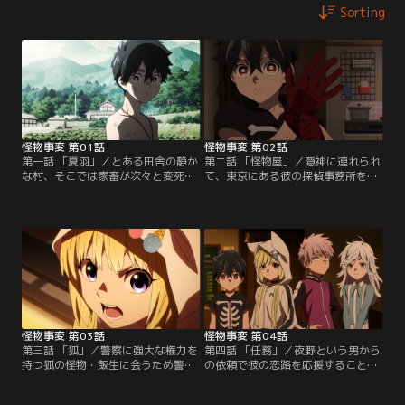
Sorting
怪物事変 第01話
怪物事変 第02話
第一話 「夏羽」／とある田舎の静か
第二話 「怪物屋」／隠神に連れられ
な村、そこでは家畜が次々と変死す
て、東京にある彼の探偵事務所を訪
る奇妙な事件が頻発していた。事件
れた夏羽はそこで自分と同じ、怪物
を解決するため東京から呼ばれたオ
の子供である織と晶に出会う。「怪
カルト専門の探偵・隠神は、村人た
物屋」としての彼らの仕事を知るた
ちから「泥田坊」と呼ばれている不
め、急遽舞い込んだ依頼の調査に夏
思議な雰囲気の少年と出会う。
羽も同行することになるが--。
怪物事変 第03話
怪物事変 第04話
第三話 「狐」／警察に強大な権力を
第四話 「任務」／夜野という男から
持つ狐の怪物・飯生に会うため警察
の依頼で彼の恋路を応援することに
署を訪れることになった夏羽・織・
なった夏羽と織。さらに、夏羽の首
晶の三人。そんな彼らの前に紺とい
を狙う紺もなぜか調査に同行するこ