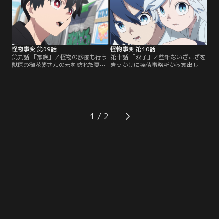
と晶。そこへ、飯生の部下だという
対峙する。
狐の少年・野火丸が現れる。
怪物事変 第09話
怪物事変 第10話
第九話 「家族」／怪物の診療も行う
第十話 「双子」／些細ないざこざを
獣医の御花婆さんの元を訪れた夏羽
きっかけに探偵事務所から家出した
たちは、織とその家族を気にかけな
晶は、偶然、生き別れとなっていた
がらも隠神探偵事務所に戻り、新た
兄の結と再会する。予期せぬ再会に
な依頼に向かう。原宿で女性の顔の
晶は喜ぶが、結はどこか変な様子。
パーツが奪われる事件だというが、
故郷である雪の里での二人の過去が
紺も同行することになり…。
少しずつ紐解かれてゆく。
1