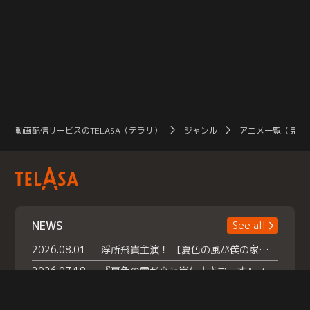
動画配信サービスのTELASA（テラサ）
ジャンル
アニメ一覧（見放
NEWS
See all
2026.08.01
浮所飛貴主演！ 【夏色の風が僕の家にやってきた】 本日よりテラサで独占配信スタート！
2026.07.18
『夏色の雲が恋と嵐をまきおこす』スペシャルメイキング 【Part1】2026年７月18日（土）23時30分～配信スタート！話題のシーンの裏側を大公開！豪華キャスト大集合！ 『武宮家 真夏の家族会議』開催！
2026.07.15
救命医・遥（今田）の《心揺さぶる過去》や、 麻酔科医・権野（船越英一郎）の《謎多きプライベート》など… 《知られざるエピソード》を独占配信！