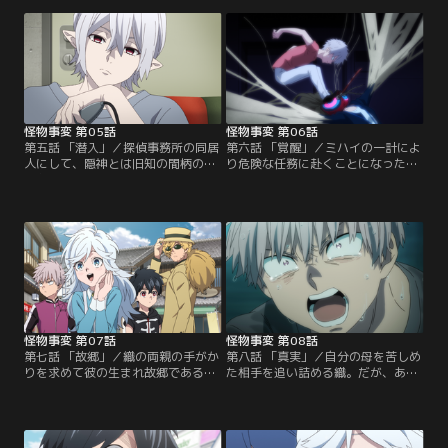
う少女が現れる。一方、当の飯生は
とに--。しかし、夜野が恋した相手
夏羽の持つ「命結石」にただならぬ
の女性はどうやら訳アリのよう
興味を示していた。
で…。
怪物事変 第05話
怪物事変 第06話
第五話 「潜入」／探偵事務所の同居
第六話 「覚醒」／ミハイの一計によ
人にして、隠神とは旧知の間柄の吸
り危険な任務に赴くことになった夏
血鬼・ミハイ。夏羽たちは、そんな
羽と織と晶。三人が調査のため潜入
彼とひょんなことをきっかけに腕相
した企業は蚊婆（かのんば）という
撲で勝負することになるが、吸血鬼
怪物の三姉妹に牛耳られていた。潜
の持つ尋常ではないパワーを前に敗
入がバレ、戦わざるをえない状況に
北してしまう。
追い込まれる夏羽たちだが、そのと
き織に異変が--。
怪物事変 第07話
怪物事変 第08話
第七話 「故郷」／織の両親の手がか
第八話 「真実」／自分の母を苦しめ
りを求めて彼の生まれ故郷である錦
た相手を追い詰める織。だが、あと
糸郷に赴くことになった夏羽たち
一歩のところで怪物の群れに襲わ
は、そこで織の叔父・蓼丸昭夫と落
れ、逆に窮地に追い込まれてしま
ち会う。昭夫から両親の話を聞いた
う。隠神たちと分断され敵に囲まれ
織にかける言葉がみつからない夏羽
た夏羽と織は、二人で怪物の群れと