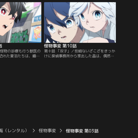
に敗北してしまう。
話
怪物事変 第10話
／怪物の診療も行う獣医の
第十話 「双子」／些細ないざこざをきっか
訪れた夏羽たちは、織と
けに探偵事務所から家出した晶は、偶然、
けながらも隠神探偵事務
生き別れとなっていた兄の結と再会する。
依頼に向かう。原宿で女
予期せぬ再会に晶は喜ぶが、結はどこか変
奪われる事件だという
な様子。故郷である雪の里での二人の過去
ことになり…。
が少しずつ紐解かれてゆく。
覧（レンタル）
怪物事変
怪物事変 第03話