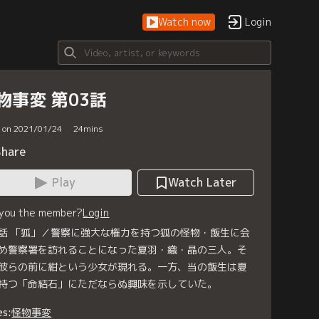
Watch now
Login
物事変 第03話
d on 2021/01/24
24
mins
Share
Play
Watch Later
 you the member?
Login
話 「狐」／警察に強大な権力を持つ狐の怪物・飯生に会
め警察署を訪れることになった夏羽・織・晶の三人。そ
彼らの前に紺という少女が現れる。一方、当の飯生は夏
持つ「命結石」にただならぬ興味を示していた。
es:
怪物事変