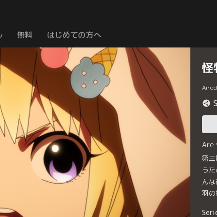
ル
無料
はじめての方へ
怪
Aire
Are
第三
うた
んな
羽の
Seri