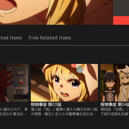
ated Items
Free Related Items
怪物事変 第03話
怪物事変 第04
神に連れられて、東
第三話 「狐」／警察に強大な権力を持つ狐
第四話 「任務」
を訪れた夏羽はそ
の怪物・飯生に会うため警察署を訪れるこ
で彼の恋路を応援
子供である織と晶
とになった夏羽・織・晶の三人。そんな彼
織。さらに、夏羽
しての彼らの仕事
らの前に紺という少女が現れる。一方、当
査に同行すること
んだ依頼の調査に
の飯生は夏羽の持つ「命結石」にただなら
した相手の女性は