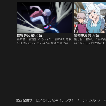
る不思議な雰囲気の少年と出会う。
夏羽も同行することになる
怪物事変 第06話
怪物事変 第07話
第六話 「覚醒」／ミハイの一計により危険
第七話 「故郷」／織の
な任務に赴くことになった夏羽と織と晶。
めて彼の生まれ故郷であ
三人が調査のため潜入した企業は蚊婆（か
とになった夏羽たちは、
のんば）という怪物の三姉妹に牛耳られて
蓼丸昭夫と落ち会う。昭
いた。潜入がバレ、戦わざるをえない状況
聞いた織にかける言葉が
に追い込まれる夏羽たちだが、そのとき織
と晶。そこへ、飯生の部
に異変が--。
年・野火丸が現れる。
動画配信サービスのTELASA（テラサ）
ジャンル