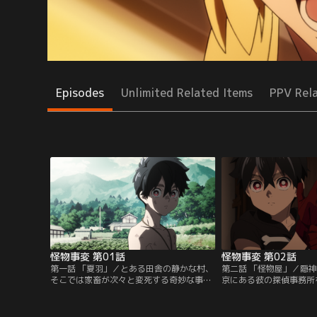
Episodes
Unlimited Related Items
PPV Rel
怪物事変 第01話
怪物事変 第02話
第一話 「夏羽」／とある田舎の静かな村、
第二話 「怪物屋」／隠
そこでは家畜が次々と変死する奇妙な事件
京にある彼の探偵事務所
が頻発していた。事件を解決するため東京
こで自分と同じ、怪物の
から呼ばれたオカルト専門の探偵・隠神
に出会う。「怪物屋」と
は、村人たちから「泥田坊」と呼ばれてい
を知るため、急遽舞い込