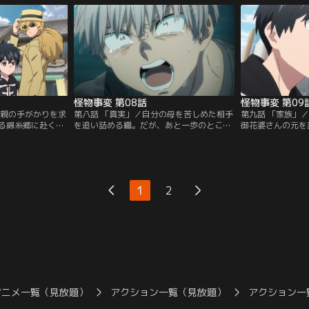
が--。
ぬ興味を示していた。
で…。
怪物事変 第08話
怪物事変 第09
両親の手がかりを求
第八話 「真実」／自分の母を苦しめた相手
第九話 「家族」
る錦糸郷に赴くこ
を追い詰める織。だが、あと一歩のところ
御花婆さんの元を
そこで織の叔父・
で怪物の群れに襲われ、逆に窮地に追い込
その家族を気にか
夫から両親の話を
まれてしまう。隠神たちと分断され敵に囲
所に戻り、新たな
みつからない夏羽
まれた夏羽と織は、二人で怪物の群れと対
性の顔のパーツが
下だという狐の少
峙する。
が、紺も同行する
1
2
アニメ一覧（見放題）
アクション一覧（見放題）
アクション一