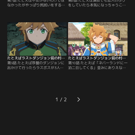
第7話 たとえば不安がないわけでは
第8話 たとえば演技でも恋人のふり
なかったがやっぱり尻拭いをするの
をしていたら本気になっちゃうこと
は自分になりそうな予感／地方貴族
もありますわよねっ！な状況／高級
から人気を集める、街道外れの高級
ホテル「レイヨウカク」の周りで起
ホテル「レイヨウカク」。しかし、
こっている昏睡事件を巡って、支配
近頃は人手が足りずに困っていた。
人のコバ、地方貴族のスレオニン、
そんな中クロムの紹介で連休中、ロ
セレンの父はお互いを疑いつつも調
イドはレイヨウカクへとアルバイト
査を続けていた。一方でホテルマン
に行くことに。そこでオーナーから
として事件を止めたいロイドはリホ
最近ホテルの周りで謎の昏睡事件が
とセレンと共に調査を始める。そこ
起きていることを知らされる。【提
へロイドが心配なマリーと…。【提
供：バンダイチャンネル】
供：バンダイチャンネル】
たとえばラストダンジョン前の村の少年が序盤の街で暮らすような物語 第09話
たとえばラストダンジョン前の村の少年が序盤の街で暮らすような物語 第10話
第9話 たとえば序盤のダンジョンに
第10話 たとえば「ネバーランドに一
出かけて行ったらラスボスが3人い
泊二日してくる」並みにありえない
たような展開／アザミ王国の近郊の
伝説の村への帰郷／コンロンの守護
ダンジョンに大蛇が出現し、国王
獣ヴリトラを復活させるために、ロ
直々の依頼で候補生たちは大蛇を討
イドの故郷である最果ての『ラスト
伐しに行くことに。ダンジョンへの
ダンジョン』前に存在する伝説の村
苦手意識があるロイドも修業の一環
「コンロン」へ出発する一同。途中
として仲間と共に討伐へ。同時にア
でドワーフの王ユーグと合流し、つ
1
ルカとマリーも大蛇を狙うソウとシ
いに村へ到着するがそこで目にした
ョウマを追ってダンジョンへ向かっ
のは、あまりに規格外な住人の生活
たが、そこには…。【提供：バンダ
っぷりで……。【提供：バンダイチ
イチャンネル】
ャンネル】