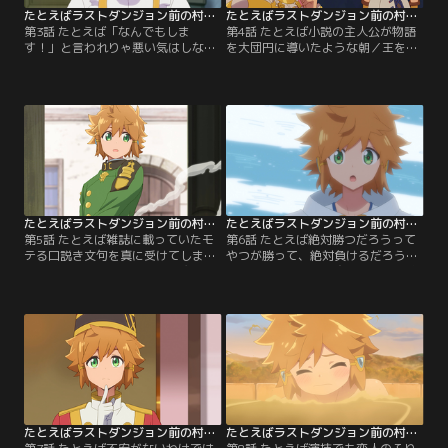
たとえばラストダンジョン前の村の少年が序盤の街で暮らすような物語 第03話
たとえばラストダンジョン前の村の少年が序盤の街で暮らすような物語 第04話
第3話 たとえば「なんでもしま
第4話 たとえば小説の主人公が物語
す！」と言われりゃ悪い気はしない
を大団円に導いたような朝／王を操
けどそこはダメって言わなきゃいけ
っていた正体が“魔王アバドン”だっ
ないようなジレンマ／ロイドとアラ
たことを知って固まるマリー。だが
ンの決闘を直前で止めたマリー。そ
直後にこの事態を解決するチャンス
れをきっかけにマリーとクロム、か
に気づく。しかしそのとき、アバド
つての主従は再会した。アザミ国王
ンによってモンスター化されたメル
を操り隣国ジオウへの宣戦布告をも
トファンにセレンたちは追い詰めら
くろむ黒幕を止めるため二人は活動
れ、街はイナゴモンスターで溢れか
を開始する。一方、セレンとリホは
えり、楽しい建国祭は惨状に変わ
王女探しの情報を求め…。【提供：
る。この絶体絶命の窮地に…。【提
バンダイチャンネル】
供：バンダイチャンネル】
たとえばラストダンジョン前の村の少年が序盤の街で暮らすような物語 第05話
たとえばラストダンジョン前の村の少年が序盤の街で暮らすような物語 第06話
第5話 たとえば雑誌に載っていたモ
第6話 たとえば絶対勝つだろうって
テる口説き文句を真に受けてしまっ
やつが勝って、絶対負けるだろうっ
たような大胆な誘いっぷり／魔王ア
てやつも勝つような交流試合の開始
バドンの脅威も去り、ロイドも晴れ
／ロクジョウとの交流試合、勝者に
て士官学校に通えるようになった。
は副賞として聖剣が与えられると知
ロクジョウ魔術学園との交流試合に
って、ロールは自らが試合に出場す
向けて、魔術を磨く士官候補生だ
ることを宣言する。コリンは向こう
が、そこへロクジョウの学園長であ
のルール違反に対抗し禁じ手にして
るロールが現れる。彼女とは旧知の
いたロイドの出場を決断。そしてあ
仲のリホだが久々の再会なのになぜ
る事情で負けられないリホはコリン
か浮かない顔をする。【提供：バン
に回復魔法を…。【提供：バンダイ
ダイチャンネル】
チャンネル】
たとえばラストダンジョン前の村の少年が序盤の街で暮らすような物語 第07話
たとえばラストダンジョン前の村の少年が序盤の街で暮らすような物語 第08話