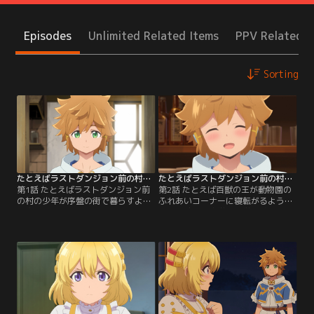
Episodes
Unlimited Related Items
PPV Related I
Sorting
たとえばラストダンジョン前の村の少年が序盤の街で暮らすような物語 第01話
たとえばラストダンジョン前の村の少年が序盤の街で暮らすような物語 第02話
第1話 たとえばラストダンジョン前
第2話 たとえば百獣の王が動物園の
の村の少年が序盤の街で暮らすよう
ふれあいコーナーに寝転がるような
な物語／都会から遠く離れたコンロ
場違い感／士官学校入学試験に落ち
ン村で暮らす少年ロイド。村では一
てしまったロイド。ひどく落ち込ん
番弱いけれど物語で憧れた英雄のよ
だものの、来年もう一度試験を受け
うになりたい彼はアザミ王国士官学
ることを決意し、アルバイト募集で
校の入学試験を受けに王都へとやっ
見つけた「クロムの食堂」へと向か
てきた。まずは村長の知り合いであ
うのであった。だが、ロイドが落ち
るイーストサイドの魔女・マリーの
るわけがないと考えていたセレン、
もとを訪れ身の上話をするが…。
リホ、メルトファンはロイドの試験
【提供：バンダイチャンネル】
解答を確かめる。【提供：バンダイ
チャンネル】