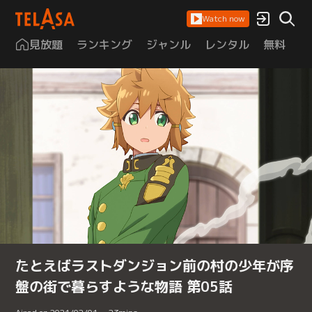
Watch now
見放題
ランキング
ジャンル
レンタル
無料
は
たとえばラストダンジョン前の村の少年が序
盤の街で暮らすような物語 第05話