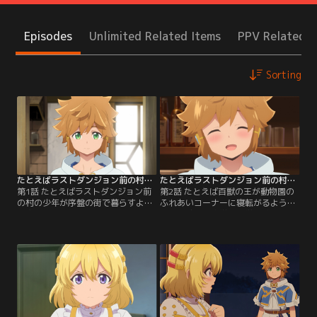
Episodes
Unlimited Related Items
PPV Related I
Sorting
たとえばラストダンジョン前の村の少年が序盤の街で暮らすような物語 第01話
たとえばラストダンジョン前の村の少年が序盤の街で暮らすような物語 第02話
第1話 たとえばラストダンジョン前
第2話 たとえば百獣の王が動物園の
の村の少年が序盤の街で暮らすよう
ふれあいコーナーに寝転がるような
な物語／都会から遠く離れたコンロ
場違い感／士官学校入学試験に落ち
ン村で暮らす少年ロイド。村では一
てしまったロイド。ひどく落ち込ん
番弱いけれど物語で憧れた英雄のよ
だものの、来年もう一度試験を受け
うになりたい彼はアザミ王国士官学
ることを決意し、アルバイト募集で
校の入学試験を受けに王都へとやっ
見つけた「クロムの食堂」へと向か
てきた。まずは村長の知り合いであ
うのであった。だが、ロイドが落ち
るイーストサイドの魔女・マリーの
るわけがないと考えていたセレン、
もとを訪れ身の上話をするが…。
リホ、メルトファンはロイドの試験
【提供：バンダイチャンネル】
解答を確かめる。【提供：バンダイ
チャンネル】