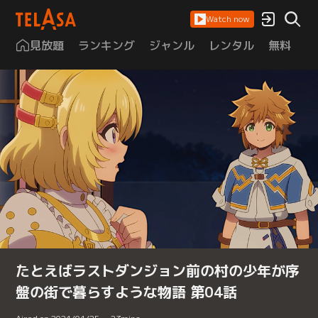
Watch now
見放題
ランキング
ジャンル
レンタル
無料
は
たとえばラストダンジョン前の村の少年が序
盤の街で暮らすような物語 第04話