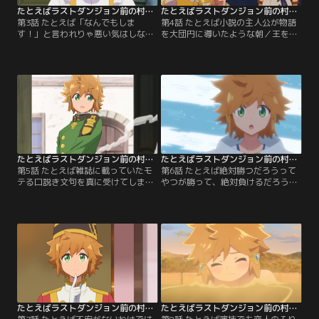
たとえばラストダンジョン前の村の少年が序盤の街で暮らすような物語 第03話
たとえばラストダンジョン前の村の少年が序盤の街で暮らすような物語 第04話
第3話 たとえば「なんでもしま
第4話 たとえば小説の主人公が物語
す！」と言われりゃ悪い気はしない
を大団円に導いたような朝／王を操
けどそこはダメって言わなきゃいけ
っていた正体が“魔王アバドン”だっ
ないようなジレンマ／ロイドとアラ
たことを知って固まるマリー。だが
ンの決闘を直前で止めたマリー。そ
直後にこの事態を解決するチャンス
れをきっかけにマリーとクロム、か
に気づく。しかしそのとき、アバド
つての主従は再会した。アザミ国王
ンによってモンスター化されたメル
を操り隣国ジオウへの宣戦布告をも
トファンにセレンたちは追い詰めら
くろむ黒幕を止めるため二人は活動
れ、街はイナゴモンスターで溢れか
を開始する。一方、セレンとリホは
えり、楽しい建国祭は惨状に変わ
王女探しの情報を求め…。【提供：
る。この絶体絶命の窮地に…。【提
バンダイチャンネル】
供：バンダイチャンネル】
たとえばラストダンジョン前の村の少年が序盤の街で暮らすような物語 第05話
たとえばラストダンジョン前の村の少年が序盤の街で暮らすような物語 第06話
第5話 たとえば雑誌に載っていたモ
第6話 たとえば絶対勝つだろうって
テる口説き文句を真に受けてしまっ
やつが勝って、絶対負けるだろうっ
たような大胆な誘いっぷり／魔王ア
てやつも勝つような交流試合の開始
バドンの脅威も去り、ロイドも晴れ
／ロクジョウとの交流試合、勝者に
て士官学校に通えるようになった。
は副賞として聖剣が与えられると知
ロクジョウ魔術学園との交流試合に
って、ロールは自らが試合に出場す
向けて、魔術を磨く士官候補生だ
ることを宣言する。コリンは向こう
が、そこへロクジョウの学園長であ
のルール違反に対抗し禁じ手にして
るロールが現れる。彼女とは旧知の
いたロイドの出場を決断。そしてあ
仲のリホだが久々の再会なのになぜ
る事情で負けられないリホはコリン
か浮かない顔をする。【提供：バン
に回復魔法を…。【提供：バンダイ
ダイチャンネル】
チャンネル】
たとえばラストダンジョン前の村の少年が序盤の街で暮らすような物語 第07話
たとえばラストダンジョン前の村の少年が序盤の街で暮らすような物語 第08話