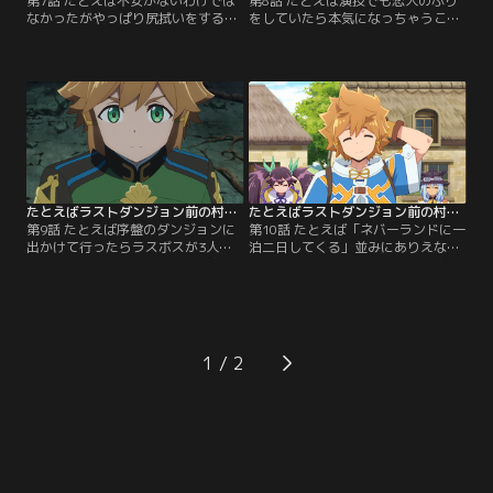
第7話 たとえば不安がないわけでは
第8話 たとえば演技でも恋人のふり
なかったがやっぱり尻拭いをするの
をしていたら本気になっちゃうこと
は自分になりそうな予感／地方貴族
もありますわよねっ！な状況／高級
から人気を集める、街道外れの高級
ホテル「レイヨウカク」の周りで起
ホテル「レイヨウカク」。しかし、
こっている昏睡事件を巡って、支配
近頃は人手が足りずに困っていた。
人のコバ、地方貴族のスレオニン、
そんな中クロムの紹介で連休中、ロ
セレンの父はお互いを疑いつつも調
イドはレイヨウカクへとアルバイト
査を続けていた。一方でホテルマン
に行くことに。そこでオーナーから
として事件を止めたいロイドはリホ
最近ホテルの周りで謎の昏睡事件が
とセレンと共に調査を始める。そこ
起きていることを知らされる。【提
へロイドが心配なマリーと…。【提
供：バンダイチャンネル】
供：バンダイチャンネル】
たとえばラストダンジョン前の村の少年が序盤の街で暮らすような物語 第09話
たとえばラストダンジョン前の村の少年が序盤の街で暮らすような物語 第10話
第9話 たとえば序盤のダンジョンに
第10話 たとえば「ネバーランドに一
出かけて行ったらラスボスが3人い
泊二日してくる」並みにありえない
たような展開／アザミ王国の近郊の
伝説の村への帰郷／コンロンの守護
ダンジョンに大蛇が出現し、国王
獣ヴリトラを復活させるために、ロ
直々の依頼で候補生たちは大蛇を討
イドの故郷である最果ての『ラスト
伐しに行くことに。ダンジョンへの
ダンジョン』前に存在する伝説の村
苦手意識があるロイドも修業の一環
「コンロン」へ出発する一同。途中
として仲間と共に討伐へ。同時にア
でドワーフの王ユーグと合流し、つ
1
ルカとマリーも大蛇を狙うソウとシ
いに村へ到着するがそこで目にした
ョウマを追ってダンジョンへ向かっ
のは、あまりに規格外な住人の生活
たが、そこには…。【提供：バンダ
っぷりで……。【提供：バンダイチ
イチャンネル】
ャンネル】