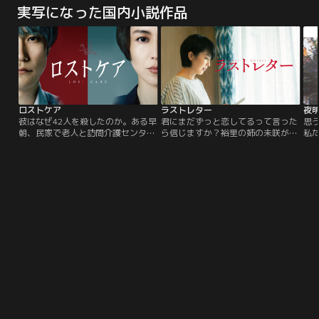
会場で歓声が響く。鈴木財閥が落札
た
実写になった国内小説作品
したのは、かつて日本で焼失したと
律
されているゴッホの名画「ひまわ
新
り」。絵画を護るスペシャリストた
も
ち「7人のサムライ」が招集された
花
その時、突如怪盗キッドが出現！会
て
場をド派手にかく乱し、ニューヨー
込
クの空に消えた…。
た
ロストケア
ラストレター
夜
彼はなぜ42人を殺したのか。ある早
君にまだずっと恋してるって言った
思
朝、民家で老人と訪問介護センター
ら信じますか？裕里の姉の未咲が、
私
所長の死体が発見された。死んだ所
亡くなった。裕里は葬儀の場で、未
症
長が勤める介護センターの介護士・
咲の面影を残す娘の鮎美から、未咲
同
斯波宗典が犯人として浮上するが、
宛ての同窓会の案内と、未咲が鮎美
イ
彼は介護家族からも慕われる心優し
に残した手紙の存在を告げられる。
く
い青年だった。検事の大友秀美は、
未咲の死を知らせるために行った同
き
斯波が働く介護センターで老人の死
窓会で、学校のヒロインだった姉と
ち
亡率が異様に高いことを突き止め
勘違いされてしまう裕里。そしてそ
手
る。取調室で斯波は多くの老人の命
の場で、初恋の相手・鏡史郎と再会
か
を奪ったことを認めるが…。
することに。