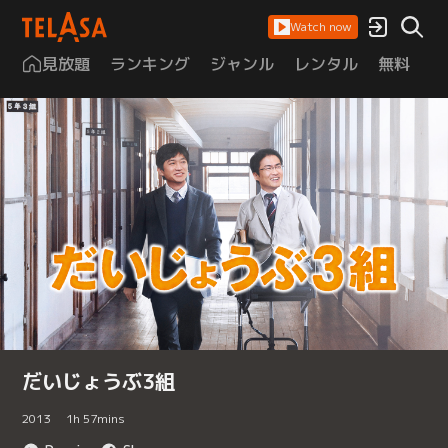
Watch now
見放題
ランキング
ジャンル
レンタル
無料
は
だいじょうぶ3組
2013
1
h
57
mins