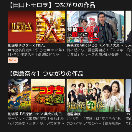
【田口トモロヲ】つながりの作品
劇場版ドクターX FINAL
探偵はBARにいる2 ススキノ大交差点
■作品名変更のお知らせ■2026年8
待たせたな、調査再開だ！「ススキ
「
月3日に作品名を「劇場版ドクター
ノ探偵」シリーズの第2弾が登場！
か
X」→「劇場版ドクターX FINAL」
仲良しのオカマ・マサコちゃんが殺
通
New
に変更いたしました。内容は同一と
された。一向に進まない警察の捜査
婚
なります。ご了承ください。／フリ
に世間の関心も薄れる中、探偵は高
ら
【榮倉奈々】つながりの作品
ーランスの天才外科医・大門未知子
田を呼び出し調査へと繰り出すが、
ん
は、某国の大統領の命を救うため日
仲間たちの対応はなぜかぎこちな
る
本を離れていた。その頃、東帝大学
い。それもそのはず、事件の背後に
来
病院では、若き新病院長・神津比呂
カリスマ政治家・橡脇孝一郎と、政
同
人が現れる。
界＆裏社会の思惑が渦巻いてい
っ
た…。
劇場版「名探偵コナン 業火の向日葵」
遺産争族
99
ターゲットは国際的至宝！失われた
2015年、『家族』は“支え合う”も
深山
ハズの時間（とき）が、いま動き始
のから“争う”ものへ--『遺産相続』
だけ
める！ニューヨークのオークション
は『遺産争族』？
言