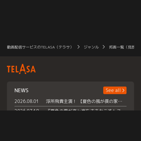
動画配信サービスのTELASA（テラサ）
ジャンル
邦画一覧（見放題
NEWS
See all
2026.08.01
浮所飛貴主演！ 【夏色の風が僕の家にやってきた】 本日よりテラサで独占配信スタート！
2026.07.18
『夏色の雲が恋と嵐をまきおこす』スペシャルメイキング 【Part1】2026年７月18日（土）23時30分～配信スタート！話題のシーンの裏側を大公開！豪華キャスト大集合！ 『武宮家 真夏の家族会議』開催！
2026.07.15
救命医・遥（今田）の《心揺さぶる過去》や、 麻酔科医・権野（船越英一郎）の《謎多きプライベート》など… 《知られざるエピソード》を独占配信！