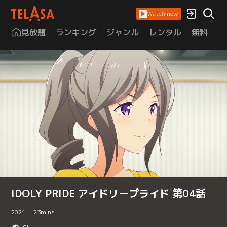
Watch now
見放題
ランキング
ジャンル
レンタル
無料
は
IDOLY PRIDE アイドリープライド 第04話
2021
23
mins