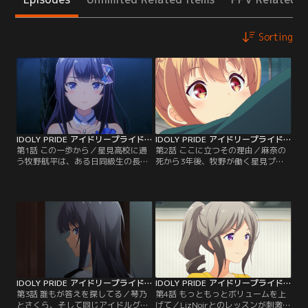
Sorting
IDOLY PRIDE アイドリープライド 第01話
IDOLY PRIDE アイドリープライド 第02話
第1話 この一歩から／星見高校に通
第2話 ここに立つその理由／麻奈の
う牧野航平は、ある日同級生の長瀬
死から3年後、牧野が働く星見プロ
麻奈から、これからアイドル活動を
ダクションで新しいアイドルグルー
始める自分のマネージャーをやって
プのメンバーを決めるオーディショ
ほしいと頼まれる。新人アイドルと
ンが開催される。やってきたのは麻
してデビューした麻奈は、アイドル
奈の妹・長瀬琴乃と、麻奈とそっく
の実力をAIで判定しランキング化し
りな歌声を持つ少女・川咲さくら。
たVENUSプログラムで、次々とラン
オーディションに合格した2人はさ
クを上げていく。そんな麻奈を裏方
っそくレッスンを開始する。そして
として支え続ける牧野。
メンバー同士での理解を深めるため
に、事務所の寮へ入ることに。
IDOLY PRIDE アイドリープライド 第03話
IDOLY PRIDE アイドリープライド 第04話
第3話 誰もが答えを探してる／琴乃
第4話 もっともっとボリュームを上
とさくら、そして同じアイドルグル
げて／LizNoirとのレッスンが刺激と