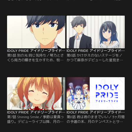
ープのメンバーとなった白石沙季、
なり、今まで以上に練習に励む琴乃
白石千紗、成宮すず、兵藤雫。6人
たち。しかし牧野は、今のグループ
はデビューに向けて、毎日基礎トレ
に“何か”が足りないと感じていた。
ーニングに励む。さらに琴乃の親
そんなとき無邪気な少女・早坂芽衣
友・伊吹渚もメンバーに加わるな
と偶然出会う。彼女に“何か”を感じ
か、琴乃はまだグループに溶け込め
た牧野は、芽衣をグループにスカウ
ずにいた。そんなとき、星見プロに
ト。芽衣の加入によりメンバーの間
大人気アイドルグループ・LizNoirが
に笑顔が増え、いっそう練習に力が
やってくる。
入っていった。
IDOLY PRIDE アイドリープライド 第05話
IDOLY PRIDE アイドリープライド 第06話
第5話 別の光 同じ気持ち／琴乃とさ
第6話 かけがえのないステージを／
くら両方の輝きを生かすため、牧野
かつて麻奈がデビューした星見まつ
はグループを2つに分ける決断をし
りの特設ステージで、琴乃とさく
た。さくらのグループには、ダンス
ら、2グループのデビューライブが
で全国優勝の経験がある一ノ瀬怜
決まった。来たるべき日に備えてデ
と、星見プロの先輩アイドル・佐伯
ビュー曲の振付けやボイストレーニ
遙子が新加入する。さっそく2グル
ングに励む10人。さらにメディアへ
ープに分かれてレッスンを始める少
の出演や宣材写真の撮影も始まり、
女たち。
大忙しの日々を過ごす。
IDOLY PRIDE アイドリープライド 第07話
IDOLY PRIDE アイドリープライド 第08話
第7話 Shining Smile／季節は夏真っ
第8話 君は君のままでいい／3ヶ月間
盛り。デビューライブ以降、月のテ
の予選の末、月のテンペストとサニ
ンペストとサニーピースは仕事をこ
ーピースはNEXT VENUSグランプリ
なしつつ、順調にライブバトルで勝
本選への切符を手にする。本選に向