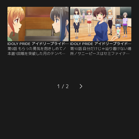
利を重ねていく。彼女たちへの注目
けて練習を重ねる彼女たちはとある
度が高まるなか、かつて麻奈が決勝
スタジオで、予選1位通過を遂げた
まで進んだNEXT VENUSグランプリ
LizNoirのメンバー・神崎莉央と再会
が3年ぶりに開催されることが決ま
する。だが、以前と雰囲気が異なる
る。それを聞いて迷わずエントリー
莉央。彼女は琴乃に「あなたは麻奈
を決意するリーダーの琴乃とさく
の劣化コピーでしかない」と…。
ら。
IDOLY PRIDE アイドリープライド 第09話
IDOLY PRIDE アイドリープライド 第10話
第9話 もらった勇気を抱きしめて／
第10話 自分だけじゃ辿り着けない場
本選1回戦を突破した月のテンペス
所／サニーピースはセミファイナル
トとサニーピース。2回戦が始まる
で、無敗のアイドルグループ・
前、琴乃は3年前のNEXT VENUSグ
TRINITYAiLEとの対戦が決まる。記
ランプリ決勝で麻奈が歌う予定だっ
者会見の控え室で出会った
た新曲を、さくらに歌ってほしいと
TRINITYAiLEのセンター・天動瑠依
言う。時を同じくして世間では、さ
の前でさくらは、今後は麻奈の歌は
くらに移植された心臓が麻奈の物で
歌わずサニーピースだけの歌で頂点
1
はないかと騒がれ始める。さまざま
を目指すと宣言する。かたや事務所
な思いを胸に抱えつつも…。
の社長で父でもある朝倉が認め
る…。