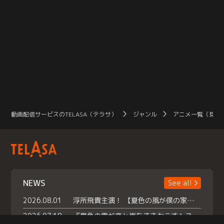
動画配信サービスのTELASA（テラサ）
ジャンル
アニメ一覧（見放
NEWS
See all
2026.08.01
浮所飛貴主演！ 【夏色の風が僕の家にやってきた】 本日よりテラサで独占配信スタート！
2026.07.18
『夏色の雲が恋と嵐をまきおこす』スペシャルメイキング 【Part1】2026年７月18日（土）23時30分～配信スタート！話題のシーンの裏側を大公開！豪華キャスト大集合！ 『武宮家 真夏の家族会議』開催！