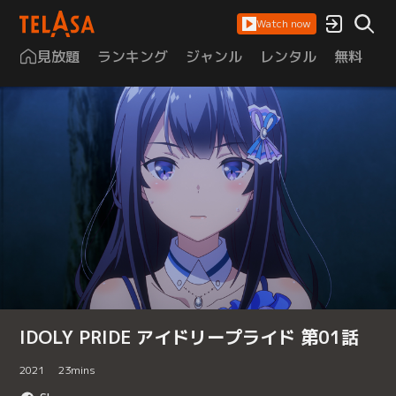
Watch now
見放題
ランキング
ジャンル
レンタル
無料
は
IDOLY PRIDE アイドリープライド 第01話
2021
23
mins