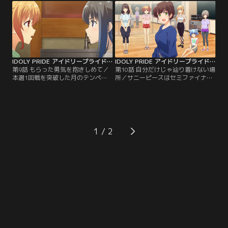
度が高まるなか、かつて麻奈が決勝
スタジオで、予選1位通過を遂げた
まで進んだNEXT VENUSグランプリ
LizNoirのメンバー・神崎莉央と再会
が3年ぶりに開催されることが決ま
する。だが、以前と雰囲気が異なる
る。それを聞いて迷わずエントリー
莉央。彼女は琴乃に「あなたは麻奈
を決意するリーダーの琴乃とさく
の劣化コピーでしかない」と…。
ら。
IDOLY PRIDE アイドリープライド 第09話
IDOLY PRIDE アイドリープライド 第10話
第9話 もらった勇気を抱きしめて／
第10話 自分だけじゃ辿り着けない場
本選1回戦を突破した月のテンペス
所／サニーピースはセミファイナル
トとサニーピース。2回戦が始まる
で、無敗のアイドルグループ・
前、琴乃は3年前のNEXT VENUSグ
TRINITYAiLEとの対戦が決まる。記
ランプリ決勝で麻奈が歌う予定だっ
者会見の控え室で出会った
た新曲を、さくらに歌ってほしいと
TRINITYAiLEのセンター・天動瑠依
言う。時を同じくして世間では、さ
の前でさくらは、今後は麻奈の歌は
くらに移植された心臓が麻奈の物で
歌わずサニーピースだけの歌で頂点
1
はないかと騒がれ始める。さまざま
を目指すと宣言する。かたや事務所
な思いを胸に抱えつつも…。
の社長で父でもある朝倉が認め
る…。