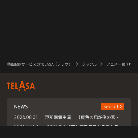
動画配信サービスのTELASA（テラサ）
ジャンル
アニメ一覧（見放
NEWS
See all
2026.08.01
浮所飛貴主演！ 【夏色の風が僕の家にやってきた】 本日よりテラサで独占配信スタート！
2026.07.18
『夏色の雲が恋と嵐をまきおこす』スペシャルメイキング 【Part1】2026年７月18日（土）23時30分～配信スタート！話題のシーンの裏側を大公開！豪華キャスト大集合！ 『武宮家 真夏の家族会議』開催！
2026.07.15
救命医・遥（今田）の《心揺さぶる過去》や、 麻酔科医・権野（船越英一郎）の《謎多きプライベート》など… 《知られざるエピソード》を独占配信！