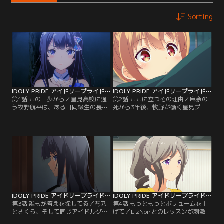
Sorting
IDOLY PRIDE アイドリープライド 第01話
IDOLY PRIDE アイドリープライド 第02話
第1話 この一歩から／星見高校に通
第2話 ここに立つその理由／麻奈の
う牧野航平は、ある日同級生の長瀬
死から3年後、牧野が働く星見プロ
麻奈から、これからアイドル活動を
ダクションで新しいアイドルグルー
始める自分のマネージャーをやって
プのメンバーを決めるオーディショ
ほしいと頼まれる。新人アイドルと
ンが開催される。やってきたのは麻
してデビューした麻奈は、アイドル
奈の妹・長瀬琴乃と、麻奈とそっく
の実力をAIで判定しランキング化し
りな歌声を持つ少女・川咲さくら。
たVENUSプログラムで、次々とラン
オーディションに合格した2人はさ
クを上げていく。そんな麻奈を裏方
っそくレッスンを開始する。そして
として支え続ける牧野。
メンバー同士での理解を深めるため
に、事務所の寮へ入ることに。
IDOLY PRIDE アイドリープライド 第03話
IDOLY PRIDE アイドリープライド 第04話
第3話 誰もが答えを探してる／琴乃
第4話 もっともっとボリュームを上
とさくら、そして同じアイドルグル
げて／LizNoirとのレッスンが刺激と
ープのメンバーとなった白石沙季、
なり、今まで以上に練習に励む琴乃