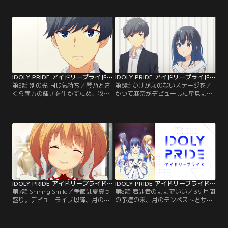
白石千紗、成宮すず、兵藤雫。6人
たち。しかし牧野は、今のグループ
はデビューに向けて、毎日基礎トレ
に“何か”が足りないと感じていた。
ーニングに励む。さらに琴乃の親
そんなとき無邪気な少女・早坂芽衣
友・伊吹渚もメンバーに加わるな
と偶然出会う。彼女に“何か”を感じ
か、琴乃はまだグループに溶け込め
た牧野は、芽衣をグループにスカウ
ずにいた。そんなとき、星見プロに
ト。芽衣の加入によりメンバーの間
大人気アイドルグループ・LizNoirが
に笑顔が増え、いっそう練習に力が
やってくる。
入っていった。
IDOLY PRIDE アイドリープライド 第05話
IDOLY PRIDE アイドリープライド 第06話
第5話 別の光 同じ気持ち／琴乃とさ
第6話 かけがえのないステージを／
くら両方の輝きを生かすため、牧野
かつて麻奈がデビューした星見まつ
はグループを2つに分ける決断をし
りの特設ステージで、琴乃とさく
た。さくらのグループには、ダンス
ら、2グループのデビューライブが
で全国優勝の経験がある一ノ瀬怜
決まった。来たるべき日に備えてデ
と、星見プロの先輩アイドル・佐伯
ビュー曲の振付けやボイストレーニ
遙子が新加入する。さっそく2グル
ングに励む10人。さらにメディアへ
ープに分かれてレッスンを始める少
の出演や宣材写真の撮影も始まり、
女たち。
大忙しの日々を過ごす。
IDOLY PRIDE アイドリープライド 第07話
IDOLY PRIDE アイドリープライド 第08話
第7話 Shining Smile／季節は夏真っ
第8話 君は君のままでいい／3ヶ月間
盛り。デビューライブ以降、月のテ
の予選の末、月のテンペストとサニ
ンペストとサニーピースは仕事をこ
ーピースはNEXT VENUSグランプリ
なしつつ、順調にライブバトルで勝
本選への切符を手にする。本選に向
利を重ねていく。彼女たちへの注目
けて練習を重ねる彼女たちはとある