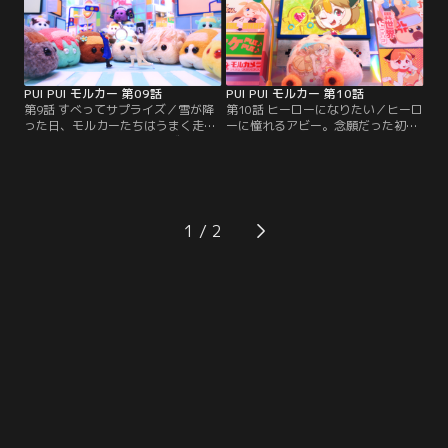
PUI PUI モルカー 第09話
PUI PUI モルカー 第10話
第9話 すべってサプライズ／雪が降
第10話 ヒーローになりたい／ヒーロ
った日、モルカーたちはうまく走れ
ーに憧れるアビー。念願だった初心
ない。そんな時、プロポーズしよう
者マークが取れた日、なんと美少女
としている男性が！モルカーミュー
キャラクターの痛車にされてしま
ジカルが幕を開く！
う。落ち込むアビーの前に、木から
降りられなくなった子ネコが！
1