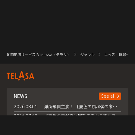
動画配信サービスのTELASA（テラサ）
ジャンル
キッズ・特撮一覧
NEWS
See all
2026.08.01
浮所飛貴主演！ 【夏色の風が僕の家にやってきた】 本日よりテラサで独占配信スタート！
2026.07.18
『夏色の雲が恋と嵐をまきおこす』スペシャルメイキング 【Part1】2026年７月18日（土）23時30分～配信スタート！話題のシーンの裏側を大公開！豪華キャスト大集合！ 『武宮家 真夏の家族会議』開催！
2026.07.15
救命医・遥（今田）の《心揺さぶる過去》や、 麻酔科医・権野（船越英一郎）の《謎多きプライベート》など… 《知られざるエピソード》を独占配信！