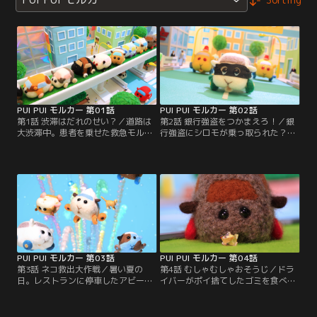
PUI PUI モルカー 第01話
PUI PUI モルカー 第02話
第1話 渋滞はだれのせい？／道路は
第2話 銀行強盗をつかまえろ！／銀
大渋滞中。患者を乗せた救急モルカ
行強盗にシロモが乗っ取られた？！
ーも動けない。どうするポテト！？
追いかけるパトモルカーとのチェイ
スが始まるが…！？
PUI PUI モルカー 第03話
PUI PUI モルカー 第04話
第3話 ネコ救出大作戦／暑い夏の
第4話 むしゃむしゃおそうじ／ドラ
日。レストランに停車したアビーの
イバーがポイ捨てしたゴミを食べて
中には、まだドライバーの飼い猫が
しまうテディ。調子に乗ったドライ
いて…！？熱中症からネコを助けな
バーは、走行中にどんどんゴミを捨
くちゃ！
てていく。ところが…。