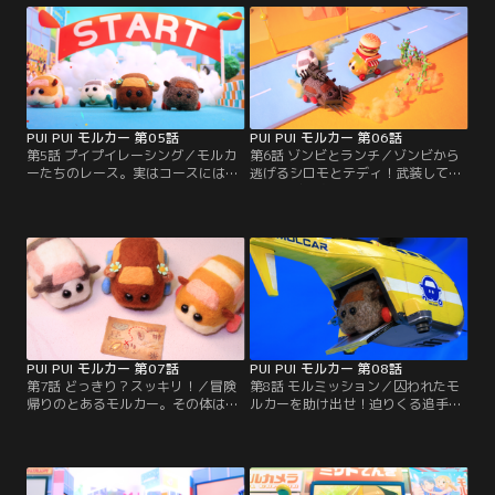
PUI PUI モルカー 第05話
PUI PUI モルカー 第06話
第5話 プイプイレーシング／モルカ
第6話 ゾンビとランチ／ゾンビから
ーたちのレース。実はコースにはた
逃げるシロモとテディ！武装して逆
くさんの罠が…。位置について、レ
にゾンビを追いかけると、ハンバー
ーススタート！
ガーモルカーにげきとつしてしま
う。二匹とゾンビは転がったハンバ
ーガーを奪い合うが--。
PUI PUI モルカー 第07話
PUI PUI モルカー 第08話
第7話 どっきり？スッキリ！／冒険
第8話 モルミッション／囚われたモ
帰りのとあるモルカー。その体は泥
ルカーを助け出せ！迫りくる追手！
まみれ。どうにかきれいになってほ
ミサイル！大爆発！？大アクション
しいモルカーたちが思いついたのは-
巨篇。
-。