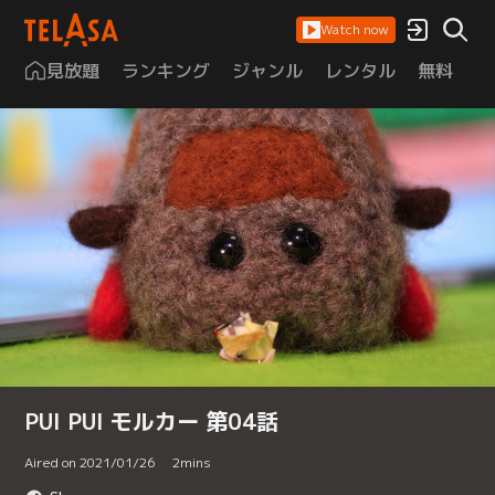
Watch now
見放題
ランキング
ジャンル
レンタル
無料
は
PUI PUI モルカー 第04話
Aired on 2021/01/26
2
mins