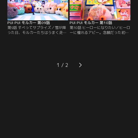
PUI PUI モルカー 第09話
PUI PUI モルカー 第10話
第9話 すべってサプライズ／雪が降
第10話 ヒーローになりたい／ヒーロ
った日、モルカーたちはうまく走れ
ーに憧れるアビー。念願だった初心
ない。そんな時、プロポーズしよう
者マークが取れた日、なんと美少女
としている男性が！モルカーミュー
キャラクターの痛車にされてしま
ジカルが幕を開く！
う。落ち込むアビーの前に、木から
降りられなくなった子ネコが！
1