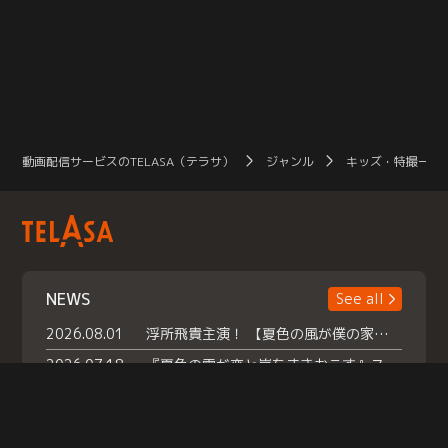
動画配信サービスのTELASA（テラサ）
ジャンル
キッズ・特撮一覧
NEWS
See all
2026.08.01
浮所飛貴主演！ 【夏色の風が僕の家にやってきた】 本日よりテラサで独占配信スタート！
2026.07.18
『夏色の雲が恋と嵐をまきおこす』スペシャルメイキング 【Part1】2026年７月18日（土）23時30分～配信スタート！話題のシーンの裏側を大公開！豪華キャスト大集合！ 『武宮家 真夏の家族会議』開催！
2026.07.15
救命医・遥（今田）の《心揺さぶる過去》や、 麻酔科医・権野（船越英一郎）の《謎多きプライベート》など… 《知られざるエピソード》を独占配信！