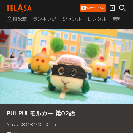
Watch now
見放題
ランキング
ジャンル
レンタル
無料
は
PUI PUI モルカー 第02話
Aired on 2021/01/12
2
mins