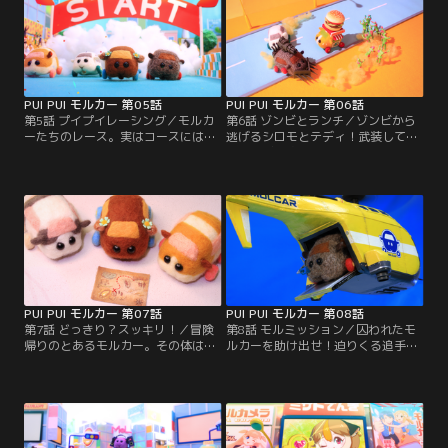
PUI PUI モルカー 第05話
PUI PUI モルカー 第06話
第5話 プイプイレーシング／モルカ
第6話 ゾンビとランチ／ゾンビから
ーたちのレース。実はコースにはた
逃げるシロモとテディ！武装して逆
くさんの罠が…。位置について、レ
にゾンビを追いかけると、ハンバー
ーススタート！
ガーモルカーにげきとつしてしま
う。二匹とゾンビは転がったハンバ
ーガーを奪い合うが--。
PUI PUI モルカー 第07話
PUI PUI モルカー 第08話
第7話 どっきり？スッキリ！／冒険
第8話 モルミッション／囚われたモ
帰りのとあるモルカー。その体は泥
ルカーを助け出せ！迫りくる追手！
まみれ。どうにかきれいになってほ
ミサイル！大爆発！？大アクション
しいモルカーたちが思いついたのは-
巨篇。
-。