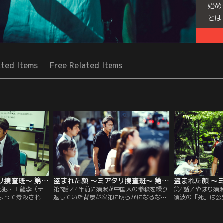
始め
とは
Seri
ated Items
Free Related Items
盗まれた顔 ～ミアタリ捜査班～ 第02話
盗まれた顔 ～ミアタリ捜査班～ 第03話
配犯・王龍李（テ
第3話／4年前に須波が中国人の惨殺を繰り
第4話／やはり須
よって毒殺され、
返していた背景が次第に明らかになるな
須波の「死」は公
責任を問われる。
か、白戸は中国人マフィアらの襲撃に遭っ
よる偽装で、須波
に見かけた須波ら
てしまう。辛うじて危機を潜り抜けたもの
暗躍していたこと
触していた謎の日
の、何者かによる尾行が始まり、いつの間
ら直接連絡を受け