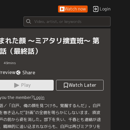
Watch now
Login
まれた顔 ～ミアタリ捜査班～ 第
5話（最終話）
49
mins
Preview
Share
Play
Watch Later
 you the member?
Login
話／「白戸、俺の顔を見つけろ。覚醒するんだ」。白戸
を巻き込んだ“計画”の全貌を明らかにしないまま、須波
戸の前から姿を消した。部下を失い、千春とも連絡が途
、精神的に追い込まれながらも、白戸は再びミアタリを