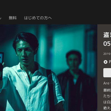
ル
無料
はじめての方へ
盗
0
2019
Are
最終
たち
は白
絶え