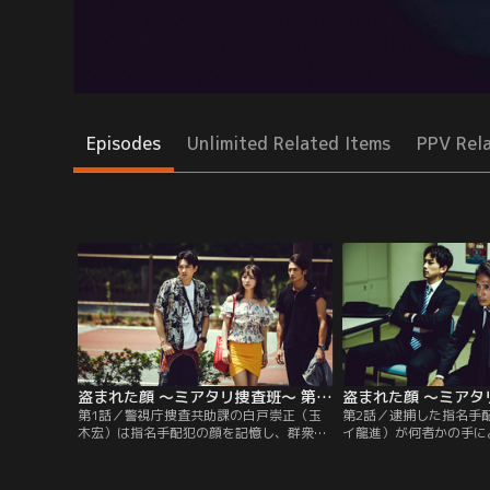
Episodes
Unlimited Related Items
PPV Rel
盗まれた顔 ～ミアタリ捜査班～ 第01話
第1話／警視庁捜査共助課の白戸崇正（玉
第2話／逮捕した指名手
木宏）は指名手配犯の顔を記憶し、群衆の
イ龍進）が何者かの手に
中から見つけ出す“見当たり捜査員”。制服
護送していた白戸と谷は
警官から抜擢した安藤香苗（内田理央）、
王の死の直前に群衆の中
スランプに苦しむ谷遼平（町田啓太）とと
しき人物、そして王と接