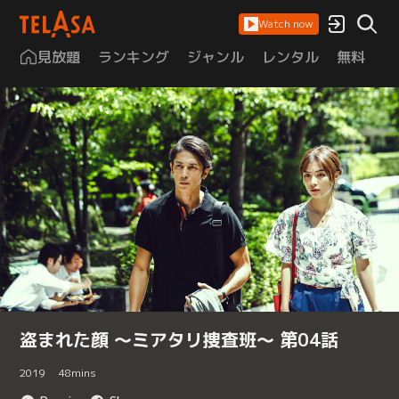
Watch now
見放題
ランキング
ジャンル
レンタル
無料
は
盗まれた顔 ～ミアタリ捜査班～ 第04話
2019
48
mins