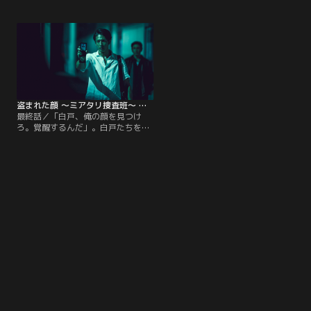
アらの襲撃に遭ってしまう。辛うじ
その後、川本の配下で暗躍していた
て危機を潜り抜けたものの、何者か
ことが明らかになる。須波から直接
による尾行が始まり、いつの間にか
連絡を受けた白戸は、安藤とともに
自分が追われる側にいることに恐怖
指定された場所に向かうが……。さ
を覚える白戸。さらに街角で千春ら
らに、公安部の人間が外資系機器メ
しき人影を目にするようになり、現
ーカー・日本リング社と関わりを持
実と虚構の境界が判らない不安にさ
っていることが判り、疑念を強める
いなまれる。
白戸と安藤。
盗まれた顔 ～ミアタリ捜査班～ 第05話（最終話）
最終話／「白戸、俺の顔を見つけ
ろ。覚醒するんだ」。白戸たちを巻
き込んだ“計画”の全貌を明らかにし
ないまま、須波は白戸の前から姿を
消した。部下を失い、千春とも連絡
が途絶え、精神的に追い込まれなが
らも、白戸は再びミアタリを始め
る。行き交う群衆の中で、白戸の視
線が捉えた、ある顔とは？そして須
波が果たそうとした目的とは？