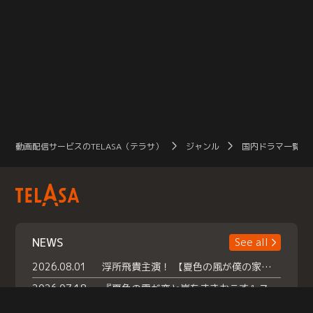
動画配信サービスのTELASA（テラサ）
ジャンル
国内ドラマ一覧（
NEWS
See all
2026.08.01
浮所飛貴主演！ 【夏色の風が僕の家にやってきた】 本日よりテラサで独占配信スタート！
2026.07.18
『夏色の雲が恋と嵐をまきおこす』スペシャルメイキング 【Part1】2026年７月18日（土）23時30分～配信スタート！話題のシーンの裏側を大公開！豪華キャスト大集合！ 『武宮家 真夏の家族会議』開催！
2026.07.15
救命医・遥（今田）の《心揺さぶる過去》や、 麻酔科医・権野（船越英一郎）の《謎多きプライベート》など… 《知られざるエピソード》を独占配信！