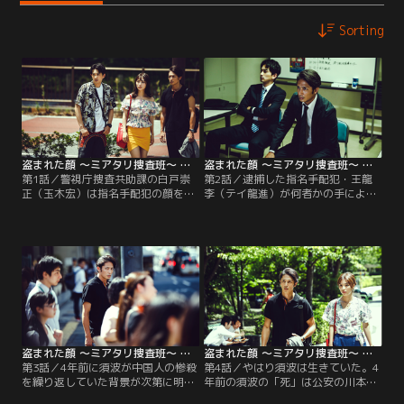
Sorting
盗まれた顔 ～ミアタリ捜査班～ 第01話
盗まれた顔 ～ミアタリ捜査班～ 第02話
第1話／警視庁捜査共助課の白戸崇
第2話／逮捕した指名手配犯・王龍
正（玉木宏）は指名手配犯の顔を記
李（テイ龍進）が何者かの手によっ
憶し、群衆の中から見つけ出す“見
て毒殺され、護送していた白戸と谷
当たり捜査員”。制服警官から抜擢
は責任を問われる。王の死の直前に
した安藤香苗（内田理央）、スラン
群衆の中に見かけた須波らしき人
プに苦しむ谷遼平（町田啓太）とと
物、そして王と接触していた謎の日
もに群衆を見つめる日々。ある日、
本人（丸山智己）……。2人の存在が
白戸は群衆の中に、4年前に死んだ
気にかかり、白戸は須波と王の死に
はずの先輩刑事・須波通（渋川清
ついて独自に調べ始める。同期で人
彦）の顔を見てしまう。一方、同棲
事一課の小池（和田聰宏）から情報
する恋人の千春（伊藤歩）は…。
を得るなかで…。
盗まれた顔 ～ミアタリ捜査班～ 第03話
盗まれた顔 ～ミアタリ捜査班～ 第04話
第3話／4年前に須波が中国人の惨殺
第4話／やはり須波は生きていた。4
を繰り返していた背景が次第に明ら
年前の須波の「死」は公安の川本
かになるなか、白戸は中国人マフィ
（丸山智己）による偽装で、須波は