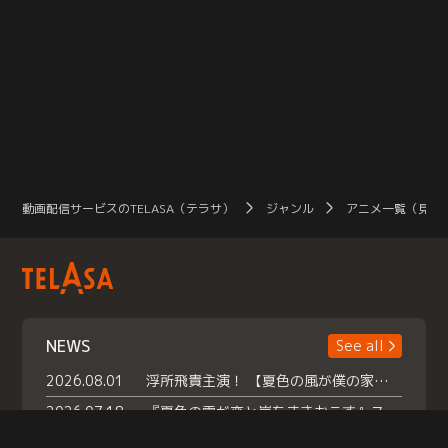
動画配信サービスのTELASA（テラサ）
ジャンル
アニメ一覧（見放
NEWS
See all
2026.08.01
浮所飛貴主演！ 【夏色の風が僕の家にやってきた】 本日よりテラサで独占配信スタート！
2026.07.18
『夏色の雲が恋と嵐をまきおこす』スペシャルメイキング 【Part1】2026年７月18日（土）23時30分～配信スタート！話題のシーンの裏側を大公開！豪華キャスト大集合！ 『武宮家 真夏の家族会議』開催！
2026.07.15
救命医・遥（今田）の《心揺さぶる過去》や、 麻酔科医・権野（船越英一郎）の《謎多きプライベート》など… 《知られざるエピソード》を独占配信！