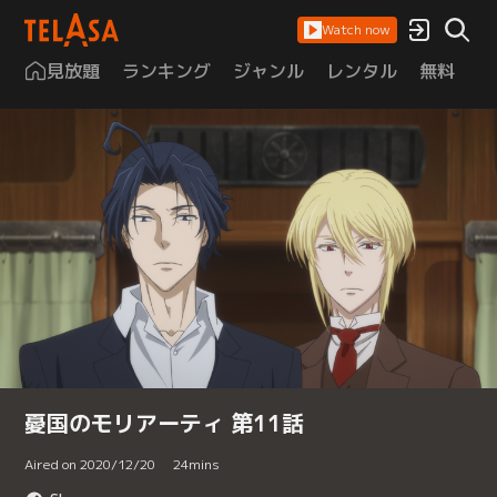
Watch now
見放題
ランキング
ジャンル
レンタル
無料
は
憂国のモリアーティ 第11話
Aired on 2020/12/20
24
mins