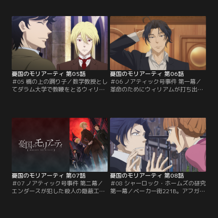
えど下級階級（アンダークラス）出
る。贅を尽くした食事の後に案内さ
身者。真の「貴族の子ども」に成り
れた子爵自慢の温室には、希少な植
代わることはできない。家族どころ
物が集められていた。植物の世話を
か使用人たちさえもふたりを見下し
任されているのは庭師のバートンと
虐げる様子に、アルバートは……。
いう男。ウィリアムは、彼の妻のミ
モリアーティ家の三兄弟、アルバー
シェルが子爵を深く恨んでいると聞
ト、ウィリアム、ルイス。血のつな
いたことを思い出す。しかし子爵に
がり以上に…。
横柄な態度で頤使されても…。
憂国のモリアーティ 第05話
憂国のモリアーティ 第06話
＃05 橋の上の踊り子／数学教授とし
＃06 ノアティック号事件 第一幕／
てダラム大学で教鞭をとるウィリア
革命のためにウィリアムが打ち出し
ムは、生徒のルシアンが出掛けたき
た新たな計画。それはロンドンの市
り3日も戻ってきていないことを知
民たちを観客に、世界の歪みが最も
る。しかもルシアンが愛を誓ってい
顕になるような死を演出する“犯罪
た酒場の女給が、橋の上から身を投
の劇場化”。ウィリアムが犯罪劇の
げて亡くなったばかり。大学の経営
最初の舞台として選んだのは、豪華
を手伝うジェントリーのダドリー
客船「ノアティック号」。主演は若
は、特に心配する必要はないと言う
き伯爵、ブリッツ・エンダース。彼
が…。不審に思ったウィリアムはふ
には人狩りをしているという黒い噂
たりの仲間を呼び寄せ…。
があって…。
憂国のモリアーティ 第07話
憂国のモリアーティ 第08話
＃07 ノアティック号事件 第二幕／
＃08 シャーロック・ホームズの研究
エンダースが犯した殺人の隠蔽工作
第一幕／ベーカー街221B。アフガン
を手伝うウィリアム。上手く隠蔽で
戦争帰りの元軍医のジョンは、大家
きたと安心するエンダースだった
であるハドソンのお眼鏡に適い、諮
が、ウィリアムたちによる計画の準
問探偵シャーロックの同居人となっ