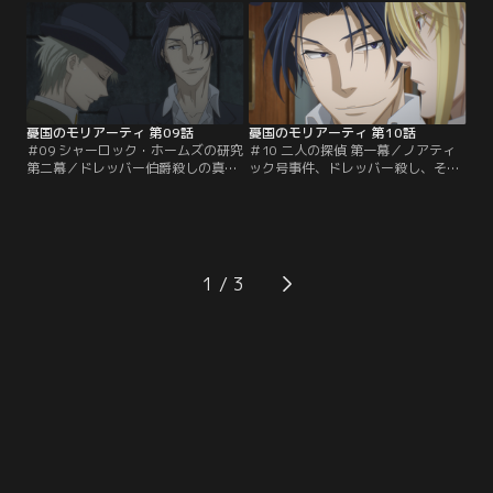
備は着々と進められていた。船内に
た。しかし出会って早々、なぜかシ
作られた豪華な劇場で、世界初の船
ャーロックがドレッバー伯爵殺害容
上バレエの上演が始まった。そして
疑で逮捕されてしまう！現場には血
その裏で、犯罪劇の幕も切って落と
文字でシャーロックの名前が残され
される…！ウィリアム達に翻弄され
ていたほか、証拠品も多数見つかっ
たエンダースは…。
たというのだが…。
憂国のモリアーティ 第09話
憂国のモリアーティ 第10話
＃09 シャーロック・ホームズの研究
＃10 二人の探偵 第一幕／ノアティ
第二幕／ドレッバー伯爵殺しの真犯
ック号事件、ドレッバー殺し、その
人を探すシャーロックとジョンは、
犯人の後ろには黒幕がいる。しかし
殺害現場で見つけた結婚指輪を餌に
その正体にたどり着く糸口を掴めず
犯人へ罠を仕掛けた。大立ち回りの
苛立つシャーロックは、貴族の不審
すえ、ウィリアムたちに指輪を奪わ
死の話に飛びつくも空振り…。八つ
れるものの、シャーロックの推理で
当たり気味の態度でジョンと大喧嘩
真犯人を突き止める。犯行を認めた
してしまう。そんな帰路の列車の中
1
真犯人からシャーロックはある奇妙
で、偶然にもウィリアムと再会す
な取引を持ち掛けられて...。
る。