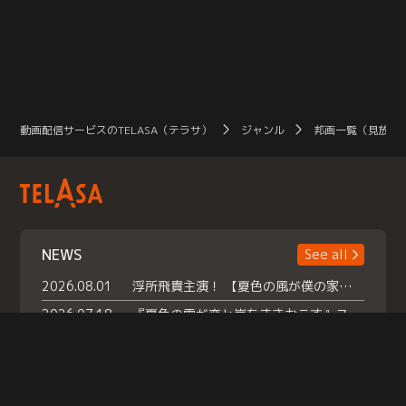
動画配信サービスのTELASA（テラサ）
ジャンル
邦画一覧（見放題
NEWS
See all
2026.08.01
浮所飛貴主演！ 【夏色の風が僕の家にやってきた】 本日よりテラサで独占配信スタート！
2026.07.18
『夏色の雲が恋と嵐をまきおこす』スペシャルメイキング 【Part1】2026年７月18日（土）23時30分～配信スタート！話題のシーンの裏側を大公開！豪華キャスト大集合！ 『武宮家 真夏の家族会議』開催！
2026.07.15
救命医・遥（今田）の《心揺さぶる過去》や、 麻酔科医・権野（船越英一郎）の《謎多きプライベート》など… 《知られざるエピソード》を独占配信！