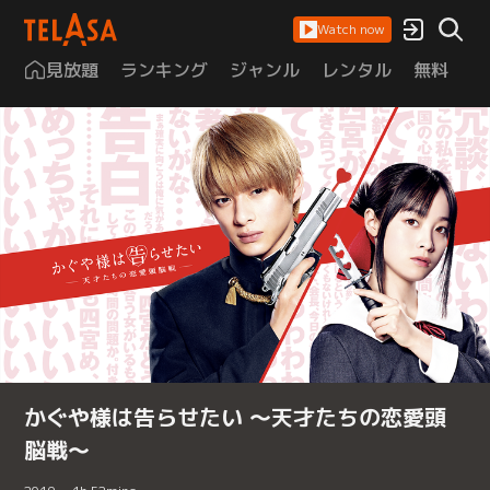
Watch now
見放題
ランキング
ジャンル
レンタル
無料
は
かぐや様は告らせたい ～天才たちの恋愛頭
脳戦～