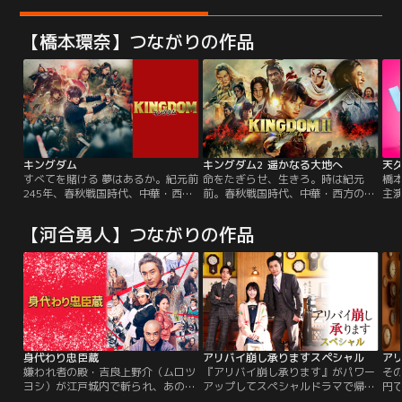
【橋本環奈】つながりの作品
キングダム
キングダム2 遥かなる大地へ
天
すべてを賭ける 夢はあるか。紀元前
命をたぎらせ、生きろ。時は紀元
橋
245年、春秋戦国時代、中華・西方
前。春秋戦国時代、中華・西方の国
主
の国「秦」。戦災孤児の少年の信と
「秦」。戦災孤児として育った信
天
漂は、いつか天下の大将軍になるこ
は、王弟のクーデターにより玉座を
奈
【河合勇人】つながりの作品
とを夢見て日々剣術の鍛練を積んで
追われた若き王・エイ政に力を貸
ら
いた。ある日、漂は王都の大臣であ
し、みごと内乱を鎮圧。玉座を奪還
決
る昌文君によって召し上げられ王宮
することに成功した。しかし半年
ミス
へ。信と漂の二人は別の道を歩むこ
後、王宮に突如知らせが届く。隣国
私が
とになる…。王宮では王の弟・成蟜
「魏」が国境を越え侵攻を開始し
医
によるクーデターが勃発。戦いの最
た。秦国は国王エイ政の号令の下、
デ
中、漂は致命傷を負うが…。
魏討伐のため…。
ク
計3
知
身代わり忠臣蔵
アリバイ崩し承りますスペシャル
ア
化
嫌われ者の殿・吉良上野介（ムロツ
『アリバイ崩し承ります』がパワー
その
ヨシ）が江戸城内で斬られ、あの世
アップしてスペシャルドラマで帰っ
円
行き！斬った赤穂藩主は当然切腹。
てくる！！史上最難関の殺人事件