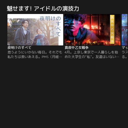
だが、殿を失った吉良家も幕府の謀
に“アリバイ崩し”がまさかの失
魅せます! アイドルの演技力
略によって、お家存亡の危機に！！
敗！？祖父から受け継いだ時計店を
そんな一族の大ピンチを切り抜ける
切り盛りする美谷時乃（浜辺美波）
べく、上野介にそっくりな弟の坊
が1回5000円で“アリバイ崩しを承
主・孝証（ムロツヨシ）が身代わり
り”、自宅の離れに下宿しているプ
となって幕府をダマす、前代未聞の
ライド高き管理官・察時美幸（安田
【身代わりミッション】に挑む！
顕）との凸凹バディーで難事件に挑
む物語。
夜明けのすべて
真夜中乙女戦争
マ
思うようにいかない毎日。それでも
4月。上京し東京で一人暮らしを始
ラ
私たちは救いあえる。PMS（月経前
めた大学生の“私”。友達はいない。
る
症候群）に悩む藤沢さんはある日、
恋人もいない。大学の講義は恐ろし
仕
同僚・山添くんの行動がきっかけで
く退屈で、やりたいこともなりたい
手
イライラの症状が爆発。だが、山添
ものもなく鬱屈とした日々の中、深
美
くんもまたパニック障害を抱え、生
夜のバイトの帰り道にいつも東京タ
グ
きる気力を失っていた。職場の人た
ワーを眺めていた。そんな無気力な
を
ちに支えられ、二人はいつしか、相
ある日、「かくれんぼ同好会」で出
ん
手を助けることはできるのではない
会った不思議な魅力を放つ凛々しく
フ
かと思うようになる。
聡明な“先輩”と、突如として現れた
吐
謎の男“黒服”の…。