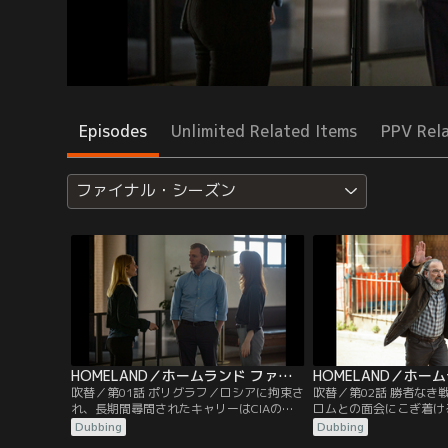
Episodes
Unlimited Related Items
PPV Rel
ファイナル・シーズン
HOMELAND／ホームランド ファイナル・シーズン 第01話／吹替
吹替／第01話 ポリグラフ／ロシアに拘束さ
吹替／第02話 勝者なき
れ、長期間尋問されたキャリーはCIAのポ
ロムとの面会にこぎ着け
リグラフ検査に引っかかってしまうが、ソ
を拒否されてしまう。グ
Dubbing
Dubbing
ールの一存でアフガニスタンとタリバンが
るため、取引材料を探す