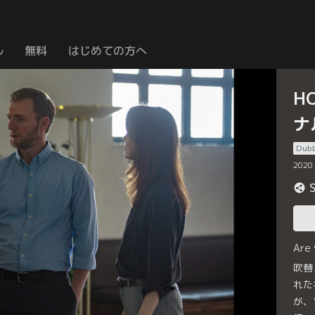
ル
無料
はじめての方へ
H
ナ
Dub
2020
Are
吹替
れた
が、