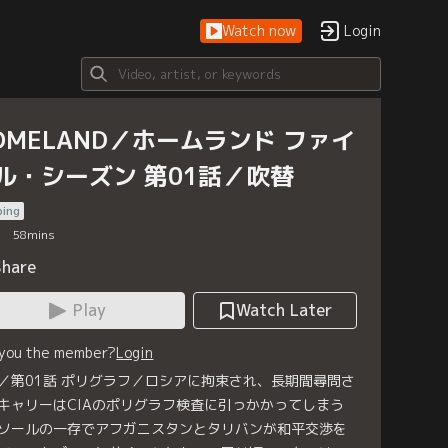
Watch now
Login
OMELAND／ホームランド ファイ
ル・シーズン 第01話／吹替
bing
58
mins
Share
Play
Watch Later
 you the member?
Login
／第01話 ポリグラフ／ロシアに拘束され、長期間尋問さ
キャリーはCIAのポリグラフ検査に引っかかってしまう
ソールの一存でアフガニスタンとタリバンが和平交渉を