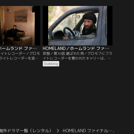
てしまう。その車が向か
るという任務を負っていた。一方、大統領
った。一方、サミラは休
のヘリが落ちたのもタリバンの仕業だと決
で買い物をして家路につ
めつけるヘイズに反発するソール。真実を
いがけない人物が待って
知らねばならないと言う彼にキャリーは協
力を申し出る。
HOMELAND／ホームランド ファイナル・シーズン 第09話／吹替
HOMELAND／ホームランド ファイナル・シーズン 第10話／吹替
フライトレコーダー／グロモ
吹替／第10話 選ばれた男／グロモフにフラ
ライトレコーダーを追う
イトレコーダーを奪われたキャリーは、旧
クスが手がかりとして言
友の力を借りてバグラム飛行場へ向かう。
Dubbing
す。一方、ワシントンに
ヘリの整備を担当した男にレコーダーの内
ルはゼイベルと対峙し、
容を確認するためだった。一方、ワシント
策を改めさせようとす
ンでは戦術核兵器を配備したパキスタンの
ラールの元へと向かって
対応を巡り、大統領とゼイベルが大使に猛
、想像とは違う光景を目
抗議していた。そこでウェリントンは大使
た。
にある提案をする。
海外ドラマ一覧（レンタル）
HOMELAND ファイナル…／吹替