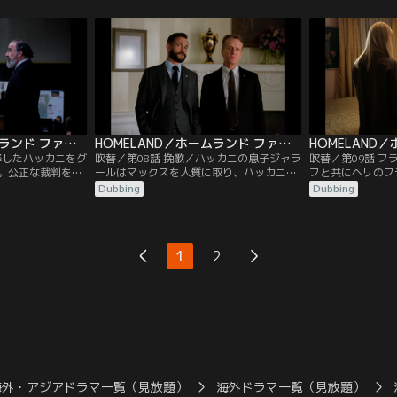
そこにはある女性
に浮かんだのはある人物だった。一方、バ
れ、車に乗せられ
一方、ソールはマ
ーでグロモフから接触されたキャリーは、
った先は飛行場だ
情報を頼りに、グ
彼の真意を探ろうと、CIAのカブール支局
戦を喜ぶ友人と街
してハッカニに手
長であるマイクにある作戦を持ちかける。
くが、そこには思
いた。
HOMELAND／ホームランド ファイナル・シーズン 第07話／吹替
HOMELAND／ホームランド ファイナル・シーズン 第08話／吹替
降したハッカニをグ
吹替／第08話 挽歌／ハッカニの息子ジャラ
吹替／第09話 
。公正な裁判を求
ールはマックスを人質に取り、ハッカニの
フと共にヘリのフ
ないと踏んだ彼は
死刑が遂行されたら人質を殺すとアメリカ
キャリーは、マッ
Dubbing
Dubbing
を相談するが、そ
を脅す。ヘイズたちがグロムに死刑の延期
い残した町を目指
現われる。一方、
を掛け合う一方で、カブールにいるソール
呼び戻されたソー
すためにグロモフ
たちは救出作戦を検討する。しかし、作戦
アフガニスタン政
手がかりを探して
が成功する確率が五分五分と知って怒った
る。同じ頃、ジャ
1
2
で、彼女はある光
ヘイズは、ゼイベルの口車に乗ってしま
いたタスニームは
う。
の当たりにしてい
海外・アジアドラマ一覧（見放題）
海外ドラマ一覧（見放題）