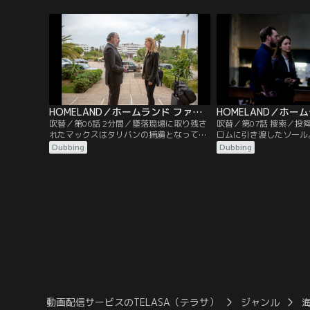
和平交渉を行っているカブールに赴くこと
出人不明の封筒が届く。
になる。同じ頃マックスは、国境付近にあ
の名前が書かれていた。
る盗聴器を修理するという任務を課せら
ックスからもたらされた
れ、危険な地帯での作業を行うはめになっ
アンタナモの捕虜を利用
ていた。
紙を届けようとする。
HOMELAND／ホームランド ファイナル・シーズン 第06話／吹替
吹替／第06話 2分間／墜落現場に取り残さ
吹替／第07話 捜索／投
れたマックスはタリバンの捕虜となってし
ロムに引き渡したソール
まう。捜索を急がせようとするキャリーだ
めたものの、らちがあか
Dubbing
Dubbing
が非常事態で現場は手が回らない。そこで
ウェリントンらと打開策
彼女はある人物の元へ行く。一方、大統領
こに突然ヘイズ大統領が
となったグロムはカブールの街でタリバン
キャリーはマックスを捜
を片っ端から拘束し、ハッカニに投降する
と行動を共にしていた。
よう求める。それを聞いたハッカニはある
彼に連れられていった村
決心をする。
景を目にする。
動画配信サービスのTELASA（テラサ）
ジャンル