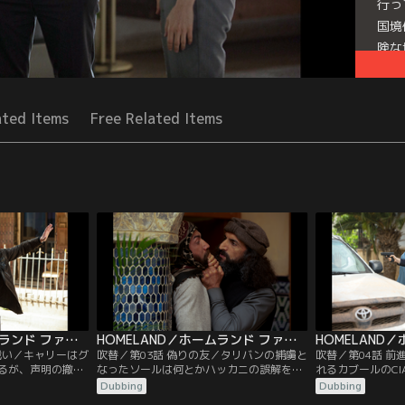
行っ
国境
険な
Seri
ated Items
Free Related Items
HOMELAND／ホームランド ファイナル・シーズン 第02話／吹替
HOMELAND／ホームランド ファイナル・シーズン 第03話／吹替
戦い／キャリーはグ
吹替／第03話 偽りの友／タリバンの捕虜と
吹替／第04話 
るが、声明の撤回
なったソールは何とかハッカニの誤解を解
れるカブールのC
ロムに圧力をかけ
こうとする。身内に裏切り者がいると主張
リーはグロモフと
Dubbing
Dubbing
キャリーの元に差
するソールの言葉を聞き、ハッカニの脳裏
いることを知り探