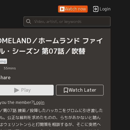
Watch now
Login
OMELAND／ホームランド ファイ
ル・シーズン 第07話／吹替
bing
55
mins
Share
Play
Watch Later
 you the member?
Login
／第07話 捜索／投降したハッカニをグロムに引き渡した
ル。公正な裁判を求めたものの、らちがあかないと踏ん
はウェリントンらと打開策を相談するが、そこに突然ヘ