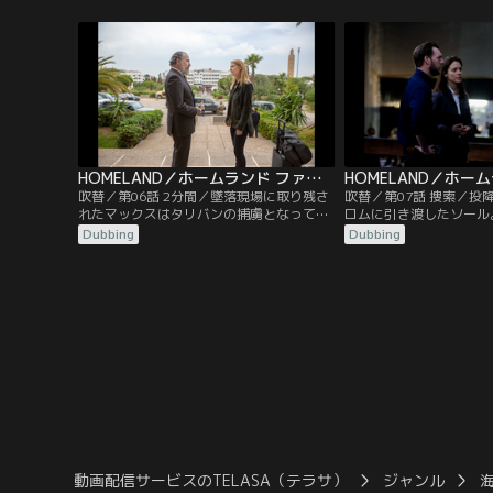
和平交渉を行っているカブールに赴くこと
出人不明の封筒が届く。
になる。同じ頃マックスは、国境付近にあ
の名前が書かれていた。
る盗聴器を修理するという任務を課せら
ックスからもたらされた
れ、危険な地帯での作業を行うはめになっ
アンタナモの捕虜を利用
ていた。
紙を届けようとする。
HOMELAND／ホームランド ファイナル・シーズン 第06話／吹替
吹替／第06話 2分間／墜落現場に取り残さ
吹替／第07話 捜索／投
れたマックスはタリバンの捕虜となってし
ロムに引き渡したソール
まう。捜索を急がせようとするキャリーだ
めたものの、らちがあか
Dubbing
Dubbing
が非常事態で現場は手が回らない。そこで
ウェリントンらと打開策
彼女はある人物の元へ行く。一方、大統領
こに突然ヘイズ大統領が
となったグロムはカブールの街でタリバン
キャリーはマックスを捜
を片っ端から拘束し、ハッカニに投降する
と行動を共にしていた。
よう求める。それを聞いたハッカニはある
彼に連れられていった村
決心をする。
景を目にする。
動画配信サービスのTELASA（テラサ）
ジャンル