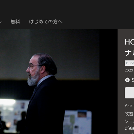
ル
無料
はじめての方へ
H
ナ
Dub
2020
Are
吹替
ソー
だ彼