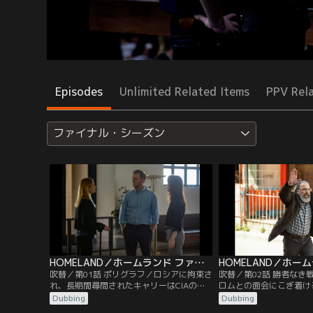
Episodes
Unlimited Related Items
PPV Rel
ファイナル・シーズン
HOMELAND／ホームランド ファイナル・シーズン 第01話／吹替
吹替／第01話 ポリグラフ／ロシアに拘束さ
吹替／第02話 勝者なき
れ、長期間尋問されたキャリーはCIAのポ
ロムとの面会にこぎ着け
リグラフ検査に引っかかってしまうが、ソ
を拒否されてしまう。グ
Dubbing
Dubbing
ールの一存でアフガニスタンとタリバンが
るため、取引材料を探す