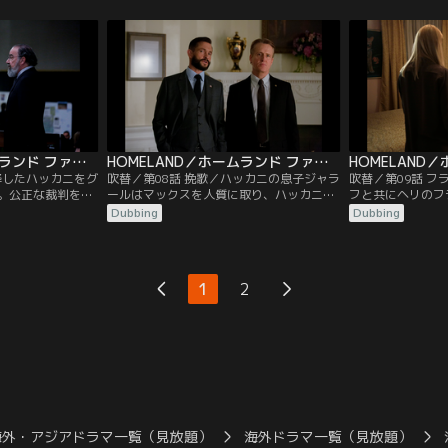
そこにはある女性
に浮かんだのはある人物だった。一方、バ
れ、車に乗せられ
一方、ソールはマ
ーでグロモフから接触されたキャリーは、
った先は飛行場だ
情報を頼りに、グ
彼の真意を探ろうと、CIAのカブール支局
戦を喜ぶ友人と街
してハッカニに手
長であるマイクにある作戦を持ちかける。
くが、そこには思
いた。
HOMELAND／ホームランド ファイナル・シーズン 第07話／吹替
HOMELAND／ホームランド ファイナル・シーズン 第08話／吹替
降したハッカニをグ
吹替／第08話 挽歌／ハッカニの息子ジャラ
吹替／第09話 
。公正な裁判を求
ールはマックスを人質に取り、ハッカニの
フと共にヘリのフ
ないと踏んだ彼は
死刑が遂行されたら人質を殺すとアメリカ
キャリーは、マッ
Dubbing
Dubbing
を相談するが、そ
を脅す。ヘイズたちがグロムに死刑の延期
い残した町を目指
現われる。一方、
を掛け合う一方で、カブールにいるソール
呼び戻されたソー
すためにグロモフ
たちは救出作戦を検討する。しかし、作戦
アフガニスタン政
手がかりを探して
が成功する確率が五分五分と知って怒った
る。同じ頃、ジャ
1
2
で、彼女はある光
ヘイズは、ゼイベルの口車に乗ってしま
いたタスニームは
う。
の当たりにしてい
海外・アジアドラマ一覧（見放題）
海外ドラマ一覧（見放題）