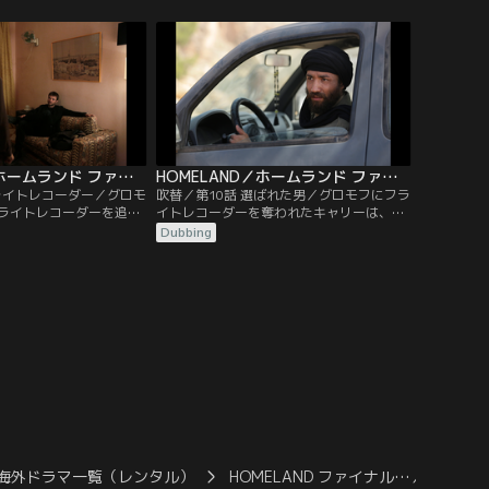
てしまう。その車が向か
るという任務を負っていた。一方、大統領
った。一方、サミラは休
のヘリが落ちたのもタリバンの仕業だと決
で買い物をして家路につ
めつけるヘイズに反発するソール。真実を
いがけない人物が待って
知らねばならないと言う彼にキャリーは協
力を申し出る。
HOMELAND／ホームランド ファイナル・シーズン 第09話／吹替
HOMELAND／ホームランド ファイナル・シーズン 第10話／吹替
フライトレコーダー／グロモ
吹替／第10話 選ばれた男／グロモフにフラ
ライトレコーダーを追う
イトレコーダーを奪われたキャリーは、旧
クスが手がかりとして言
友の力を借りてバグラム飛行場へ向かう。
Dubbing
す。一方、ワシントンに
ヘリの整備を担当した男にレコーダーの内
ルはゼイベルと対峙し、
容を確認するためだった。一方、ワシント
策を改めさせようとす
ンでは戦術核兵器を配備したパキスタンの
ラールの元へと向かって
対応を巡り、大統領とゼイベルが大使に猛
、想像とは違う光景を目
抗議していた。そこでウェリントンは大使
た。
にある提案をする。
海外ドラマ一覧（レンタル）
HOMELAND ファイナル…／吹替