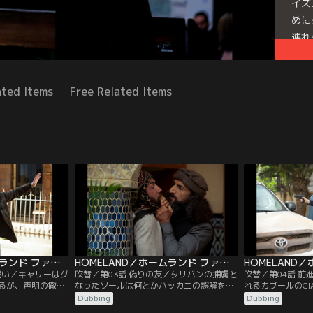
イズ
めに
連れ
Seri
ated Items
Free Related Items
HOMELAND／ホームランド ファイナル・シーズン 第02話／吹替
HOMELAND／ホームランド ファイナル・シーズン 第03話／吹替
戦い／キャリーはグ
吹替／第03話 偽りの友／タリバンの捕虜と
吹替／第04話 
るが、声明の撤回
なったソールは何とかハッカニの誤解を解
れるカブールのC
ロムに圧力をかけ
こうとする。身内に裏切り者がいると主張
リーはグロモフと
Dubbing
Dubbing
キャリーの元に差
するソールの言葉を聞き、ハッカニの脳裏
いることを知り探