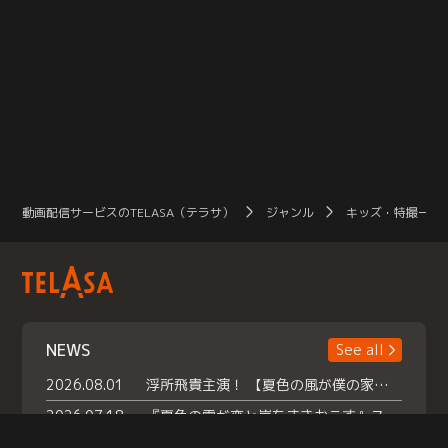
動画配信サービスのTELASA（テラサ）
ジャンル
キッズ・特撮一覧
NEWS
See all
2026.08.01
浮所飛貴主演！ 【夏色の風が僕の家にやってきた】 本日よりテラサで独占配信スタート！
2026.07.18
『夏色の雲が恋と嵐をまきおこす』スペシャルメイキング 【Part1】2026年７月18日（土）23時30分～配信スタート！話題のシーンの裏側を大公開！豪華キャスト大集合！ 『武宮家 真夏の家族会議』開催！
2026.07.15
救命医・遥（今田）の《心揺さぶる過去》や、 麻酔科医・権野（船越英一郎）の《謎多きプライベート》など… 《知られざるエピソード》を独占配信！