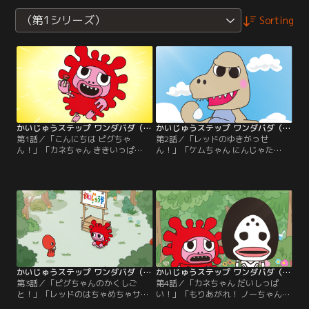
（第1シリーズ）
Sorting
かいじゅうステップ ワンダバダ（第1シリーズ） 第01話
かいじゅうステップ ワンダバダ（第1シリーズ） 第02話
第1話／「こんにちは ピグちゃ
第2話／「レッドのゆきがっせ
ん！」「カネちゃん ききいっぱ
ん！」「ケムちゃん にんじゃた
つ！」「ダダちゃんのゆめ！」「ミ
い！」「ジョーちゃんのおてつだ
クちゃん そらをとぶ！」「はらぺこ
い！」「エンジョイ！？ カネちゃ
クレロンちゃん！」「おしゃべり ノ
ん！」「ゴモちゃんのやさいパーテ
ーちゃん！」
ィー！」
かいじゅうステップ ワンダバダ（第1シリーズ） 第03話
かいじゅうステップ ワンダバダ（第1シリーズ） 第04話
第3話／「ピグちゃんのかくしご
第4話／「カネちゃん だいしっぱ
と！」「レッドのはちゃめちゃサッ
い！」「もりあがれ！ ノーちゃんバ
カー！」「もじもじ ジョーちゃ
ンド！」「どろんこ クレロンちゃ