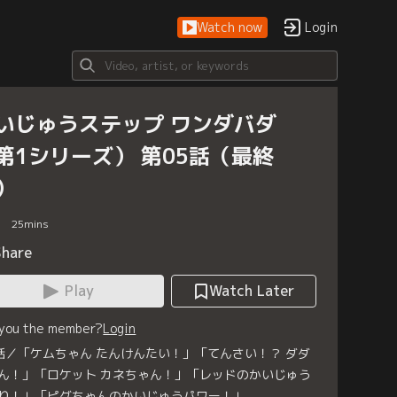
Watch now
Login
いじゅうステップ ワンダバダ
第1シリーズ） 第05話（最終
）
25
mins
Share
Play
Watch Later
 you the member?
Login
話／「ケムちゃん たんけんたい！」「てんさい！？ ダダ
ん！」「ロケット カネちゃん！」「レッドのかいじゅう
り！」「ピグちゃんのかいじゅうパワー！」