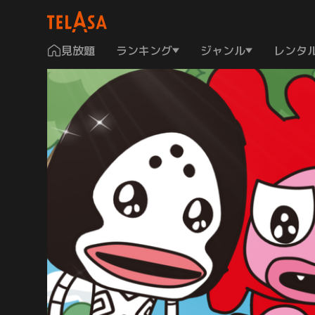
見放題
ランキング
ジャンル
レンタ