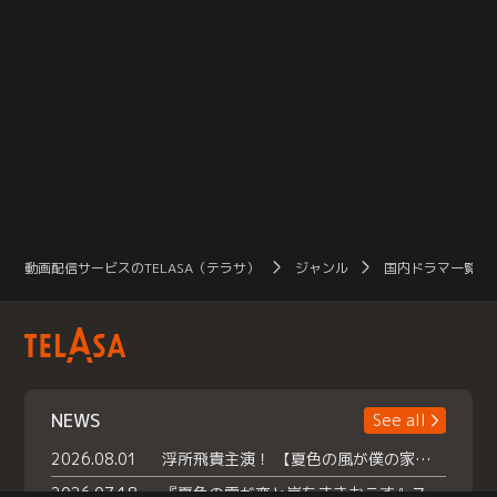
動画配信サービスのTELASA（テラサ）
ジャンル
国内ドラマ一覧（
NEWS
See all
2026.08.01
浮所飛貴主演！ 【夏色の風が僕の家にやってきた】 本日よりテラサで独占配信スタート！
2026.07.18
『夏色の雲が恋と嵐をまきおこす』スペシャルメイキング 【Part1】2026年７月18日（土）23時30分～配信スタート！話題のシーンの裏側を大公開！豪華キャスト大集合！ 『武宮家 真夏の家族会議』開催！