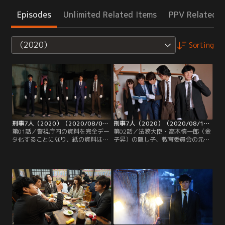
Episodes
Unlimited Related Items
PPV Related I
（2020）
Sorting
刑事7人（2020）（2020/08/05放送分）第01話
刑事7人（2020）（2020/08/12放送分）第02話
第01話／警視庁内の資料を完全デー
第02話／法務大臣・高木慎一郎（金
タ化することになり、紙の資料は倉
子昇）の隠し子、教育委員会の元教
庫で一元管理することが決まった。
育長・小林孝之（不破万作）の孫の
倉庫への移送に同行することになっ
誘拐事件が解決しないまま、3件目
たのは、資料係と専従捜査班の刑事
の誘拐事件が発生する。さらわれた
を兼務する野々村拓海（白洲迅）。
のは、過去に殺人事件の被疑者の精
拓海は庶務係の加山一彦（笠原秀
神鑑定を手掛けていた大学教授・木
幸）、河本春夫（難波圭一）ととも
下幸二（藤田宗久）の孫。しかし、
にトラックに乗り込み、倉庫に向け
今回の現場には、前2件のように白
て出発する。
い塗料で書き殴られた不可解な数字
は残されていなかった…。