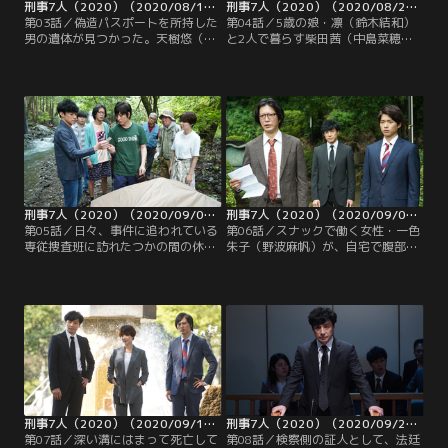
刑事7人（2020）（2020/08/19放送分）第03話
刑事7人（2020）（2020/08/26放送分）第04話
第03話／偽造パスポートを所持した
第04話／5歳の娘・凛（鈴木結和）
男の遺体が見つかった。天樹悠（東
と2人で暮らす柴田茜（中島菜穂）
山紀之）ら専従捜査班の調べによ
が自宅で刺殺され、専従捜査班が臨
り、男の本名が山田和彦（酒井貴
場する。部屋の壁には被害者の血液
浩）で、殺害前日に複数国を経由し
で描かれた「×」印が…。さらに、
てリオデジャネイロに行く航空券を
凶器のナイフを持った被疑者と思わ
購入していたことがわかる。
れる男によって、凛が連れ去られて
いた…！
刑事7人（2020）（2020/09/02放送分）第05話
刑事7人（2020）（2020/09/09放送分）第06話
第05話／日々、事件に追われている
第06話／スナックで働く女性・一色
専従捜査班に訪れたつかの間の休
朱子（野波麻帆）が、自宅で腹部を
日…にも関わらず、なんだかんだと
刺され死亡。天樹悠（東山紀之）ら
資料係にメンバーが集まってくる。
専従捜査班が臨場し、室内を調べて
忘れ物を取りに来た野々村拓海（白
いると、血相を変えた野々村拓海
洲迅）の発案で、天樹悠（東山紀
（白洲迅）が飛び込んでくる。拓海
之）、海老沢芳樹（田辺誠一）、水
が防犯カメラの映像を再生すると、
田環（倉科カナ）、青山新（塚本高
慌てて立ち去る血まみれの青山新
史）は、急きょキャンプ場へ…！
（塚本高史）が映し出される！
刑事7人（2020）（2020/09/16放送分）第07話
刑事7人（2020）（2020/09/23放送分）第08話
第07話／深い溝にはまって死亡して
第08話／検察側の証人として、法廷