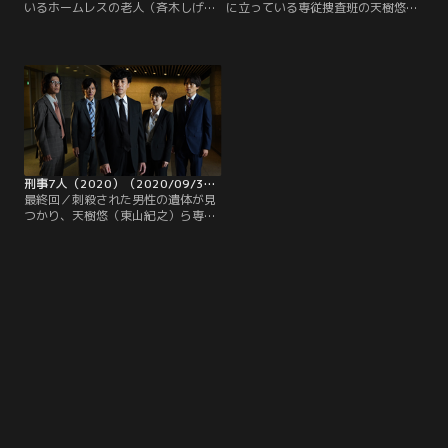
いるホームレスの老人（斉木しげ
に立っている専従捜査班の天樹悠
る）が見つかった。被害者の老人が
（東山紀之）--。ピエロの面を着け
現場近くのタワーマンションの庭に
た犯人が男女2人を射殺、さらにど
あるベンチに一日中座っていたとい
ちらの遺体にも左頬にひどい陥没骨
う目撃情報を得た専従捜査班の天樹
折の跡が残るなど、半年前にその残
悠（東山紀之）、水田環（倉科カ
虐極まりない犯行で世間を震撼させ
ナ）、青山新（塚本高史）は、タワ
た連続殺人事件で、天樹が実況見分
ーマンションの住人に聞き込みを開
を行ったことから証人として召喚さ
始する。
れたのだ。
刑事7人（2020）（2020/09/30放送分）第09話（最終話）
最終回／刺殺された男性の遺体が見
つかり、天樹悠（東山紀之）ら専従
捜査班が臨場する。被害者は暴力団
の構成員・八代正（小橋川建）で、
白い塗料で目の上に殴り書きされて
いた…。法医学教授・堂本俊太郎
（北大路欣也）の解剖で、八代は睡
眠導入剤で眠らされたうえで刺殺さ
れたことが判明。