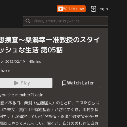
Watch now
Login
想捜査～桑潟幸一准教授のスタイ
ッシュな生活 第05話
d on 2012/02/19
45
mins
Share
Play
Watch Later
 you the member?
Login
5話／ある日、桑潟（佐藤隆太）のもとに、ミスたらちね
いた美女・真由（谷澤恵里香）が訪ねてくる。木村部長
科カナ）が運営している“名探偵・桑潟准教授”のHPを見
相談にやってきたらしい。聞くと、自分の美しさに自身