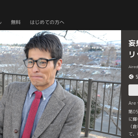
ル
無料
はじめての方へ
妄
リ
Aire
Are
第0
に輝
（倉
て、