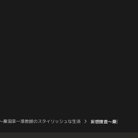
ラーメンを注文した桑潟
い。聞くと、自分の美しさに自身満々の彼
べた途端、その美味さに
女は、同じマンションに住む別の女性の下
着は盗まれたのに、自分のは盗まれなかっ
たことが屈辱らしく…。
～桑潟幸一准教授のスタイリッシュな生活
妄想捜査～桑潟幸一准教