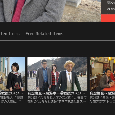
満々
れた
Mor
Seri
ated Items
Free Related Items
妄想捜査～桑潟幸一准教授のスタイリッシュな生活 第02話
妄想捜査～桑潟幸一准教授のスタイリッシュな生活 第03話
関係者が、“怪盗
第03話／たらちね大学のほど近く。権田市
第04話／桑潟（
る謎の人物に、“大
郊外の“たらちね遺跡”で不可思議なミステ
た商店街で“トリ
いう奇妙な事件が
リーサークルが発見された。多くの報道陣
メン店を見つける
マインドコントロ
や野次馬が詰め掛ける騒動の中、桑潟（佐
解なマネキンが4
ャック”されてしま
藤隆太）は、“たらちね”の語源にもなって
変わりな店。「ハ