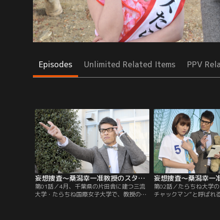
Episodes
Unlimited Related Items
PPV Rel
妄想捜査～桑潟幸一准教授のスタイリッシュな生活 第01話
第01話／4月、千葉県の片田舎に建つ三流
第02話／たらちね大学の
大学・たらちね国際女子大学で、教授の牛
チャックマン”と呼ばれ
腰（春海四方）が窓から転落し、重傷を負
切な何か”を盗まれると
う事件が発生。学生たちの噂によると、転
続発。被害者は、犯人の
落した部屋では以前から“エイプリル・ゴ
ールによって“お口にチ