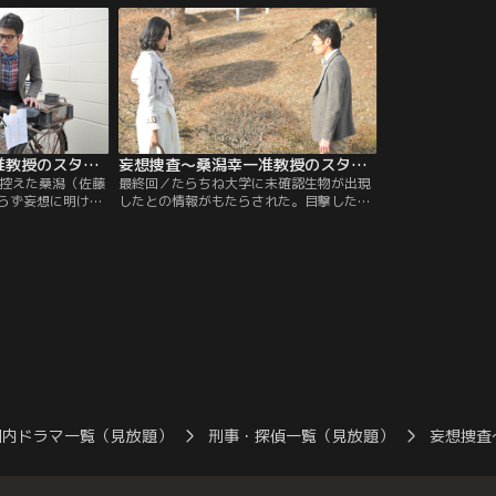
言えないため、警
いる地元の名士・垂乳根権蔵（麿赤兒）か
と感じながらも、
という。
ら謎の解明を依頼される。
だったが、一口食
衝撃を受ける。
妄想捜査～桑潟幸一准教授のスタイリッシュな生活 第07話
妄想捜査～桑潟幸一准教授のスタイリッシュな生活 第08話（最終話）
に控えた桑潟（佐藤
最終回／たらちね大学に未確認生物が出現
らず妄想に明け暮
したとの情報がもたらされた。目撃した警
に進んでいなかっ
備員によると、その生物は2mを超える大
（藤村聖子）が、
きさで、全身はぬめぬめとした粘液で覆わ
った」という奇妙
れていたという。そんな中、桑潟（佐藤隆
。それを聞いた木
太）は、学内で偶然、幼馴染みの千佳（原
「金の匂いがす
沙知絵）と再会。彼女は、少年時代の桑潟
恵が見つけてきた
をいじめから助けてくれた初恋の人だっ
びただけの自転車
た。
国内ドラマ一覧（見放題）
刑事・探偵一覧（見放題）
妄想捜査