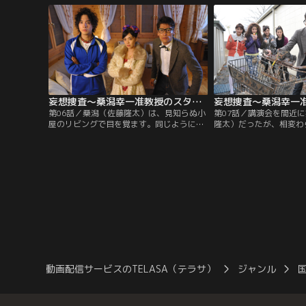
ースト”と呼ばれる怪現象が頻発してお
い、何を盗まれたかさえ
り、その日も部屋に季節外れの雪が舞うな
察にも届けられないのだ
ど不可解な現象が起きていたという。
妄想捜査～桑潟幸一准教授のスタイリッシュな生活 第06話
第06話／桑潟（佐藤隆太）は、見知らぬ小
第07話／講演会を間近
屋のリビングで目を覚ます。同じように小
隆太）だったが、相変わ
屋で意識を取り戻した木村部長（倉科カ
れる日々で、準備は一向
ナ）と沼袋（渡部秀）も状況が分からない
た。そんな中、突然千恵
という。窓から外を見ると一面の大海原
「タイムマシンが見つか
で、携帯は通じず、出入り口は固く閉ざさ
な情報を持ち込んでくる
れている。監禁されていることに気づいた
村部長（倉科カナ）は、
3人が慌てていると、そこに謎の声が聞こ
る！」と飛びつくが、千
えてきた。
のは、どう見ても単に古
だった。
動画配信サービスのTELASA（テラサ）
ジャンル