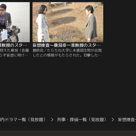
言えないため、警
いる地元の名士・垂乳根権蔵（麿赤兒）か
と感じながらも、
という。
ら謎の解明を依頼される。
だったが、一口食
衝撃を受ける。
妄想捜査～桑潟幸一准教授のスタイリッシュな生活 第07話
妄想捜査～桑潟幸一准教授のスタイリッシュな生活 第08話（最終話）
に控えた桑潟（佐藤
最終回／たらちね大学に未確認生物が出現
らず妄想に明け暮
したとの情報がもたらされた。目撃した警
に進んでいなかっ
備員によると、その生物は2mを超える大
（藤村聖子）が、
きさで、全身はぬめぬめとした粘液で覆わ
った」という奇妙
れていたという。そんな中、桑潟（佐藤隆
。それを聞いた木
太）は、学内で偶然、幼馴染みの千佳（原
「金の匂いがす
沙知絵）と再会。彼女は、少年時代の桑潟
恵が見つけてきた
をいじめから助けてくれた初恋の人だっ
びただけの自転車
た。
国内ドラマ一覧（見放題）
刑事・探偵一覧（見放題）
妄想捜査