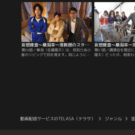
ースト”と呼ばれる怪現象が頻発してお
い、何を盗まれたかさえ
り、その日も部屋に季節外れの雪が舞うな
察にも届けられないのだ
ど不可解な現象が起きていたという。
妄想捜査～桑潟幸一准教授のスタイリッシュな生活 第06話
第06話／桑潟（佐藤隆太）は、見知らぬ小
第07話／講演会を間近
屋のリビングで目を覚ます。同じように小
隆太）だったが、相変わ
屋で意識を取り戻した木村部長（倉科カ
れる日々で、準備は一向
ナ）と沼袋（渡部秀）も状況が分からない
た。そんな中、突然千恵
という。窓から外を見ると一面の大海原
「タイムマシンが見つか
で、携帯は通じず、出入り口は固く閉ざさ
な情報を持ち込んでくる
れている。監禁されていることに気づいた
村部長（倉科カナ）は、
3人が慌てていると、そこに謎の声が聞こ
る！」と飛びつくが、千
えてきた。
のは、どう見ても単に古
だった。
動画配信サービスのTELASA（テラサ）
ジャンル