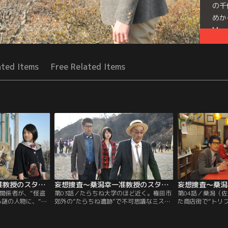
の千
めか
Mor
Seri
ated Items
Free Related Items
妄想捜査～桑潟幸一准教授のスタイリッシュな生活 第02話
妄想捜査～桑潟幸一准教授のスタイリッシュな生活 第03話
関係者が、“怪盗
第03話／たらちね大学のほど近く。権田市
第04話／桑潟（
る謎の人物に、“大
郊外の“たらちね遺跡”で不可思議なミステ
た商店街で“トリ
いう奇妙な事件が
リーサークルが発見された。多くの報道陣
メン店を見つける
マインドコントロ
や野次馬が詰め掛ける騒動の中、桑潟（佐
解なマネキンが4
ャック”されてしま
藤隆太）は、“たらちね”の語源にもなって
変わりな店。「ハ