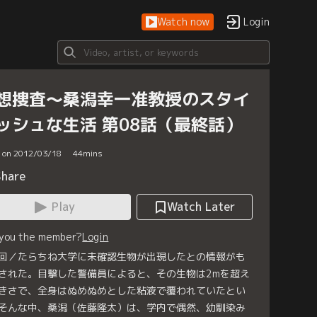
Watch now
Login
想捜査～桑潟幸一准教授のスタイ
ッシュな生活 第08話（最終話）
d on 2012/03/18
44
mins
Share
Play
Watch Later
 you the member?
Login
回／たらちね大学に未確認生物が出現したとの情報がも
された。目撃した警備員によると、その生物は2mを超え
きさで、全身はぬめぬめとした粘液で覆われていたとい
そんな中、桑潟（佐藤隆太）は、学内で偶然、幼馴染み