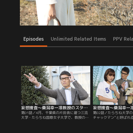
Episodes
Unlimited Related Items
PPV Rel
妄想捜査～桑潟幸一准教授のスタイリッシュな生活 第01話
第01話／4月、千葉県の片田舎に建つ三流
第02話／たらちね大学の
大学・たらちね国際女子大学で、教授の牛
チャックマン”と呼ばれ
腰（春海四方）が窓から転落し、重傷を負
切な何か”を盗まれると
う事件が発生。学生たちの噂によると、転
続発。被害者は、犯人の
落した部屋では以前から“エイプリル・ゴ
ールによって“お口にチ