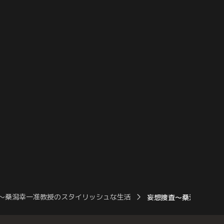
ラーメンを注文した桑潟
い。聞くと、自分の美しさに自身満々の彼
べた途端、その美味さに
女は、同じマンションに住む別の女性の下
着は盗まれたのに、自分のは盗まれなかっ
たことが屈辱らしく…。
～桑潟幸一准教授のスタイリッシュな生活
妄想捜査～桑潟幸一准教