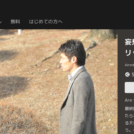
ル
無料
はじめての方へ
妄
リ
Aire
Are
最終
たら
る大
う。