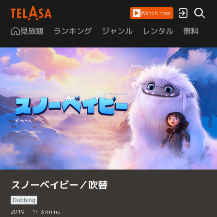
Watch now
見放題
ランキング
ジャンル
レンタル
無料
は
スノーベイビー／吹替
Dubbing
2019
1
h
37
mins