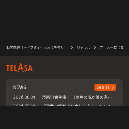
なす、騒がしくもハートフルな
ー
日々--。令和が生んだ新感覚オカル
リ
ト＆コメディ、いざ開幕！
【
う“
動画配信サービスのTELASA（テラサ）
ジャンル
アニメ一覧（見放
NEWS
See all
2026.08.01
浮所飛貴主演！ 【夏色の風が僕の家にやってきた】 本日よりテラサで独占配信スタート！
2026.07.18
『夏色の雲が恋と嵐をまきおこす』スペシャルメイキング 【Part1】2026年７月18日（土）23時30分～配信スタート！話題のシーンの裏側を大公開！豪華キャスト大集合！ 『武宮家 真夏の家族会議』開催！
2026.07.15
救命医・遥（今田）の《心揺さぶる過去》や、 麻酔科医・権野（船越英一郎）の《謎多きプライベート》など… 《知られざるエピソード》を独占配信！