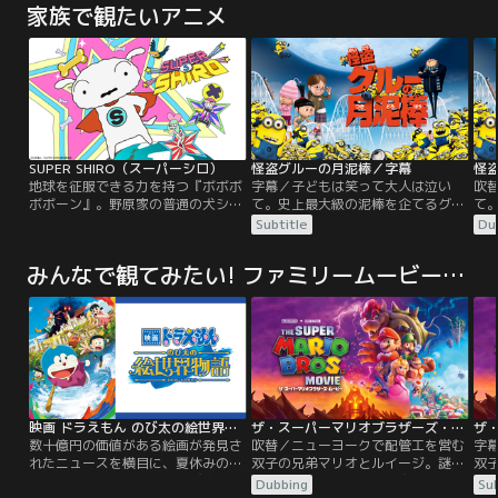
家族で観たいアニメ
SUPER SHIRO（スーパーシロ）
怪盗グルーの月泥棒／字幕
怪
地球を征服できる力を持つ『ボボボ
字幕／子どもは笑って大人は泣い
吹
ボボーン』。野原家の普通の犬シロ
て。史上最大級の泥棒を企てるグル
て
は『ボボボボボーン』を探す使命を
ーと、バナナでできた仲間のミニオ
ー
Subtitle
Du
帯び「バッジ」の力でスーパーシロ
ンたちは“月を盗む”という壮大な計
ン
となる。一方、発明犬デカプーは自
画を企てる。その計画には＜縮ませ
画
みんなで観てみたい! ファミリームービー（アニメ）
ら発明したメカで『ボボボボボー
光線＞という光線銃が必要だった
光
ン』を手に入れようと企んでいた。
が、ライバルの泥棒であるベクター
が
シロはデカプーの世界征服を阻止
に盗まれてしまう。グルーは、クッ
に
し、今日も世界の平和を守ることが
キーを売るためにベクターの家に出
キ
できるのか！？
入りしている養護施設の三姉妹に目
入
を付け…。
を
映画 ドラえもん のび太の絵世界物語
ザ・スーパーマリオブラザーズ・ムービー／吹替
数十億円の価値がある絵画が発見さ
吹替／ニューヨークで配管工を営む
字
れたニュースを横目に、夏休みの宿
双子の兄弟マリオとルイージ。謎の
双
題である“絵”に取り組むのび太。そ
土管で迷いこんだのは、魔法に満ち
土
Dubbing
Sub