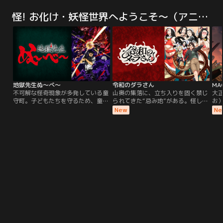
の前に、突然絵の切れ端が落ちてき
た新世界。はなればなれになってし
た
た。ひみつ道具「はいりこみライ
まった兄弟が、絆の力で世界の危機
ま
怪! お化け・妖怪世界へようこそ～（アニメ）
ト」を使い絵の中に入って探検して
に立ち向かう。
に
いると、不思議な少女・クレアと出
会う。彼女の頼みを受けて＜アート
リア公国＞を目指すドラえもんたち
だったが、そこはなんと、ニュース
で話題の絵画に描かれた…。
地獄先生ぬ～べ～
令和のダラさん
MA
不可解な怪奇現象が多発している童
山奥の集落に、立ち入りを固く禁じ
大
守町。子どもたちを守るため、童守
られてきた“忌み地”がある。怪しげ
お）
小学校に一人の教師が赴任してき
な様相の祠が佇むその場所は、踏み
る
New
Ne
た。5年3組担任の鵺野鳴介、通称ぬ
入れば祟られ、命を落とすことすら
の
～べ～。普段は優しく、ちょっと抜
あるという。その山を代々管理する
幼
けている彼には、日本でただ一人の
三十木谷家に生まれた日向と薫。あ
自
霊能力教師という、もう一つの顔が
る嵐の夜、禁忌の地に踏み入った二
花
あった。その左手には鬼が宿るとい
人は、巨大な蛇体を持つ祟り神・屋
く
う噂も…！？生徒たちを襲う学園七
跨斑（ヤマタギマダラ）に遭遇して
（
不思議、妖怪や悪霊に、地獄からき
しまう---。……のだが、二人は怪異
しま
た正義の使者が立ち向かう！オカル
を恐れるどころか「ダラさん」と親
「
ティックヒーローアクション開幕！
しげに呼び、あっさり懐いてしまっ
告
た！「わし一応、祟り神なんじゃ
花。
が！？」怖いもの知らずの日向と薫
れて
に振り回され、気づけば怪異がツッ
す
コミ役に！？悲しい過去を持つダラ
橋
さんと自由すぎるきょうだいが織り
ア