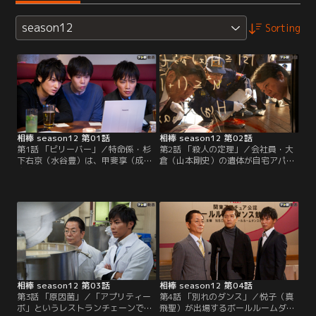
season12
Sorting
相棒 season12 第01話
相棒 season12 第02話
第1話 「ビリーバー」／特命係・杉
第2話 「殺人の定理」／会社員・大
下右京（水谷豊）は、甲斐享（成宮
倉（山本剛史）の遺体が自宅アパー
寛貴）の彼女、笛吹悦子（真飛聖）
トで発見された。遺体のそばの壁に
から最近、享の様子がおかしい、と
は、血で「a drink」の文字を丸で囲
相談を受ける。どうやら、「みんな
うメッセージのようなものが。被害
の動画」というサイトで「火の玉大
者が遺したダイイング・メッセージ
王」と名乗る男の生放送にハマって
なのか？右京（水谷豊）は、さっそ
いると言う。
く享（成宮寛貴）と捜査を開始。現
場の大倉の部屋へ来てみると、数学
関係の本がズラリ。
相棒 season12 第03話
相棒 season12 第04話
第3話 「原因菌」／「アプリティー
第4話 「別れのダンス」／悦子（真
ボ」というレストランチェーンで食
飛聖）が出場するボールルームダン