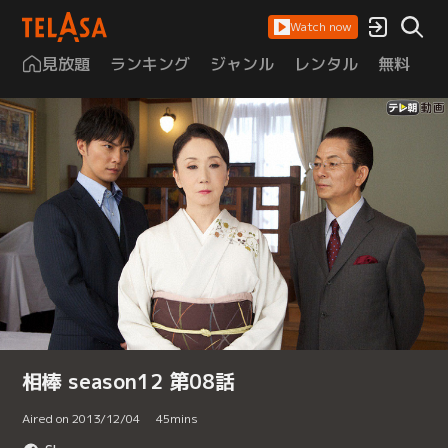
Watch now
見放題
ランキング
ジャンル
レンタル
無料
は
相棒 season12 第08話
Aired on 2013/12/04
45
mins