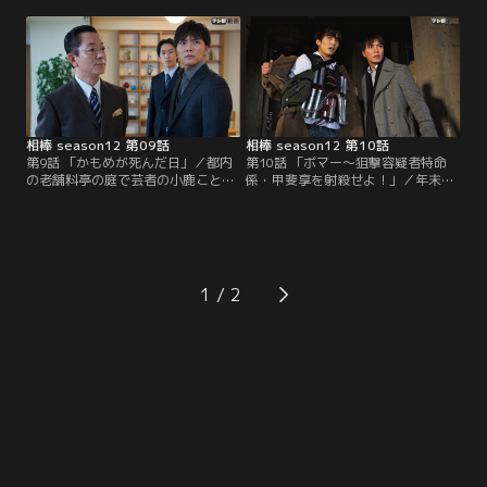
イング・メッセージ。書きかけのよ
子）という若い女性を紹介される。
うで、どうやら途中で力尽きたらし
母の遺品から20年前に自殺した文
い。千倉のブログを遡って調べる
豪・夏河郷士（野崎海太郎）が書い
と、5年前は就活に失敗した愚痴ば
たと思われるノートを発見したとい
かりが書き込まれていたが、3年前
うのだ。その内容から20年前の夏河
にカフェの店長になってからは明る
の死は自殺ではなく…。
い内容に一変。
相棒 season12 第09話
相棒 season12 第10話
第9話 「かもめが死んだ日」／都内
第10話 「ボマー～狙撃容疑者特命
の老舗料亭の庭で芸者の小鹿こと皆
係・甲斐享を射殺せよ！」／年末、
子（三津谷葉子）の他殺体が発見さ
一足早く有休を取り海外へバカンス
れた。なじみ客の源（外波山文明）
にでかけようとする享（成宮寛貴）
のトイレのお供に出たまま姿を消し
だが、その道中、交番が爆破される
ていたが、その間に殺害されたらし
のを目の当たりにする。その近くか
い。被害者の皆子は、実は享（成宮
ら裸足で逃げ出してくる少年（大和
寛貴）とかつて結婚を約束した仲だ
田健介）を追いかけるが体には爆弾
1
ったのだ。いてもたってもいられず
が巻き付けられていた！
享は独自に捜査することに…。