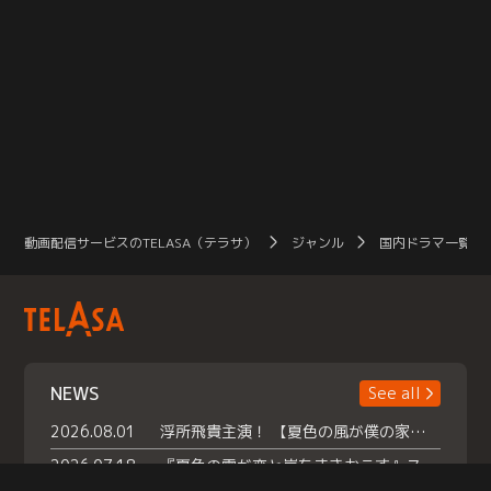
動画配信サービスのTELASA（テラサ）
ジャンル
国内ドラマ一覧（
NEWS
See all
2026.08.01
浮所飛貴主演！ 【夏色の風が僕の家にやってきた】 本日よりテラサで独占配信スタート！
2026.07.18
『夏色の雲が恋と嵐をまきおこす』スペシャルメイキング 【Part1】2026年７月18日（土）23時30分～配信スタート！話題のシーンの裏側を大公開！豪華キャスト大集合！ 『武宮家 真夏の家族会議』開催！