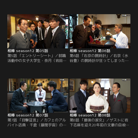
事をした人が、次々と倒れるという
ス競技会の会場で、大会のスポンサ
事件が発生した。どうやら食中毒の
ーの社員・茂手木（若林久弥）の他
可能性が高いが、そんな騒動の最
殺体が発見された。悦子の応援に来
中、食品卸売商社社員・岡谷望（澤
ていた右京（水谷豊）と享（成宮寛
山薫）の他殺体が発見される。偶
貴）は、偶然第一発見者となり捜査
然、食中毒の被害者を助けた享（成
に協力することに。茂手木は殺害さ
宮寛貴）は原因菌の捜査に動き始め
れる直前まで役員控室で仕事をして
るが、右京（水谷豊）は殺人事件の
いたらしい。
捜査へ。
相棒 season12 第05話
相棒 season12 第06話
第5話 「エントリーシート」／就職
第6話 「右京の腕時計」／右京（水
活動中の女子大学生・奈月（岩田さ
谷豊）の腕時計が狂ってしまったよ
ゆり）の遺体が発見された。奈月の
うだ。右京の時計は精密な機械式時
手帳によると、事件当日は夕方に一
計。享（成宮寛貴）の時計は電池式
流商社の面接を受けていたが、午前
のクオーツで右京にクオーツを勧め
中に出かけてから面接の時間までの
るのだが…。右京は享とともにいつ
行動がわからない。右京（水谷豊）
も診てもらっている公認高級時計師
は、全員横並びの黒のスーツ姿とい
（CMW）の津田（篠田三郎）に修理
う常識に疑問を抱きつつも…。
を依頼する。
相棒 season12 第07話
相棒 season12 第08話
第7話 「目撃証言」／カフェのアル
第8話 「最後の淑女」／ゲストに岩
バイト店員・千倉（藤間宇宙）の撲
下志麻を迎え20年前の文豪の自殺の
殺体が発見された。遺体のそばには
真相を暴く！右京（水谷豊）は、峯
自らの血で書かれた「H22」のダイ
秋（石坂浩二）から小百合（大谷英