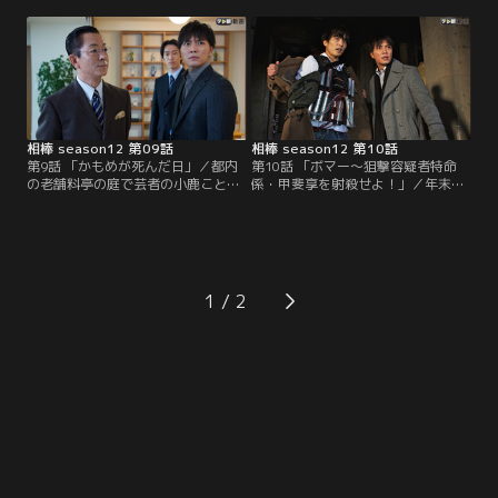
イング・メッセージ。書きかけのよ
子）という若い女性を紹介される。
うで、どうやら途中で力尽きたらし
母の遺品から20年前に自殺した文
い。千倉のブログを遡って調べる
豪・夏河郷士（野崎海太郎）が書い
と、5年前は就活に失敗した愚痴ば
たと思われるノートを発見したとい
かりが書き込まれていたが、3年前
うのだ。その内容から20年前の夏河
にカフェの店長になってからは明る
の死は自殺ではなく…。
い内容に一変。
相棒 season12 第09話
相棒 season12 第10話
第9話 「かもめが死んだ日」／都内
第10話 「ボマー～狙撃容疑者特命
の老舗料亭の庭で芸者の小鹿こと皆
係・甲斐享を射殺せよ！」／年末、
子（三津谷葉子）の他殺体が発見さ
一足早く有休を取り海外へバカンス
れた。なじみ客の源（外波山文明）
にでかけようとする享（成宮寛貴）
のトイレのお供に出たまま姿を消し
だが、その道中、交番が爆破される
ていたが、その間に殺害されたらし
のを目の当たりにする。その近くか
い。被害者の皆子は、実は享（成宮
ら裸足で逃げ出してくる少年（大和
寛貴）とかつて結婚を約束した仲だ
田健介）を追いかけるが体には爆弾
1
ったのだ。いてもたってもいられず
が巻き付けられていた！
享は独自に捜査することに…。