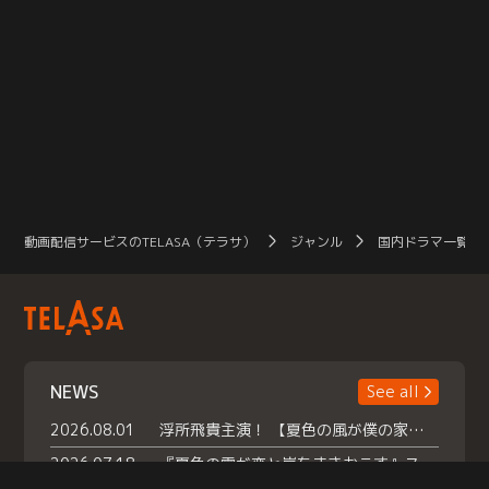
動画配信サービスのTELASA（テラサ）
ジャンル
国内ドラマ一覧（
NEWS
See all
2026.08.01
浮所飛貴主演！ 【夏色の風が僕の家にやってきた】 本日よりテラサで独占配信スタート！
2026.07.18
『夏色の雲が恋と嵐をまきおこす』スペシャルメイキング 【Part1】2026年７月18日（土）23時30分～配信スタート！話題のシーンの裏側を大公開！豪華キャスト大集合！ 『武宮家 真夏の家族会議』開催！