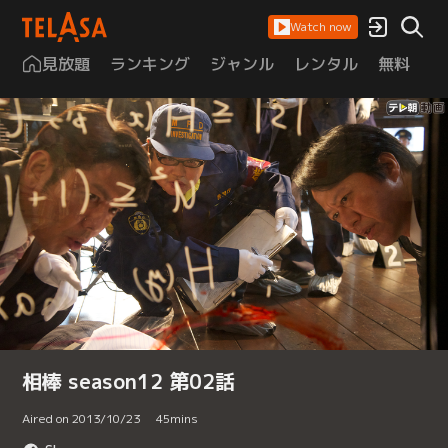
Watch now
見放題
ランキング
ジャンル
レンタル
無料
は
相棒 season12 第02話
Aired on 2013/10/23
45
mins