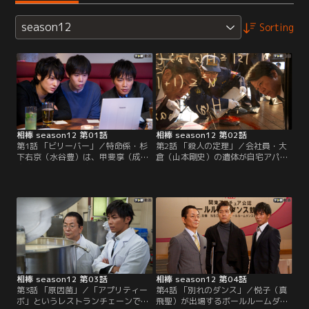
season12
Sorting
相棒 season12 第01話
相棒 season12 第02話
第1話 「ビリーバー」／特命係・杉
第2話 「殺人の定理」／会社員・大
下右京（水谷豊）は、甲斐享（成宮
倉（山本剛史）の遺体が自宅アパー
寛貴）の彼女、笛吹悦子（真飛聖）
トで発見された。遺体のそばの壁に
から最近、享の様子がおかしい、と
は、血で「a drink」の文字を丸で囲
相談を受ける。どうやら、「みんな
うメッセージのようなものが。被害
の動画」というサイトで「火の玉大
者が遺したダイイング・メッセージ
王」と名乗る男の生放送にハマって
なのか？右京（水谷豊）は、さっそ
いると言う。
く享（成宮寛貴）と捜査を開始。現
場の大倉の部屋へ来てみると、数学
関係の本がズラリ。
相棒 season12 第03話
相棒 season12 第04話
第3話 「原因菌」／「アプリティー
第4話 「別れのダンス」／悦子（真
ボ」というレストランチェーンで食
飛聖）が出場するボールルームダン