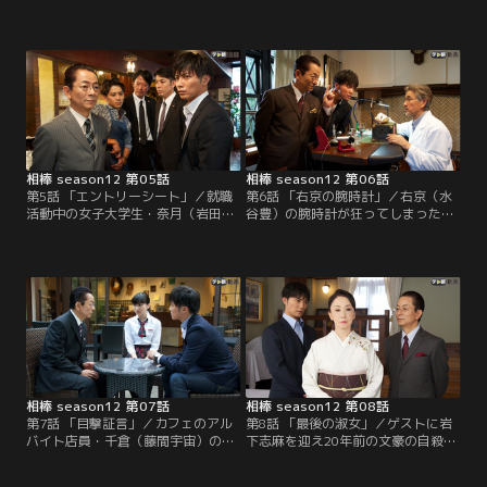
事をした人が、次々と倒れるという
ス競技会の会場で、大会のスポンサ
事件が発生した。どうやら食中毒の
ーの社員・茂手木（若林久弥）の他
可能性が高いが、そんな騒動の最
殺体が発見された。悦子の応援に来
中、食品卸売商社社員・岡谷望（澤
ていた右京（水谷豊）と享（成宮寛
山薫）の他殺体が発見される。偶
貴）は、偶然第一発見者となり捜査
然、食中毒の被害者を助けた享（成
に協力することに。茂手木は殺害さ
宮寛貴）は原因菌の捜査に動き始め
れる直前まで役員控室で仕事をして
るが、右京（水谷豊）は殺人事件の
いたらしい。
捜査へ。
相棒 season12 第05話
相棒 season12 第06話
第5話 「エントリーシート」／就職
第6話 「右京の腕時計」／右京（水
活動中の女子大学生・奈月（岩田さ
谷豊）の腕時計が狂ってしまったよ
ゆり）の遺体が発見された。奈月の
うだ。右京の時計は精密な機械式時
手帳によると、事件当日は夕方に一
計。享（成宮寛貴）の時計は電池式
流商社の面接を受けていたが、午前
のクオーツで右京にクオーツを勧め
中に出かけてから面接の時間までの
るのだが…。右京は享とともにいつ
行動がわからない。右京（水谷豊）
も診てもらっている公認高級時計師
は、全員横並びの黒のスーツ姿とい
（CMW）の津田（篠田三郎）に修理
う常識に疑問を抱きつつも…。
を依頼する。
相棒 season12 第07話
相棒 season12 第08話
第7話 「目撃証言」／カフェのアル
第8話 「最後の淑女」／ゲストに岩
バイト店員・千倉（藤間宇宙）の撲
下志麻を迎え20年前の文豪の自殺の
殺体が発見された。遺体のそばには
真相を暴く！右京（水谷豊）は、峯
自らの血で書かれた「H22」のダイ
秋（石坂浩二）から小百合（大谷英