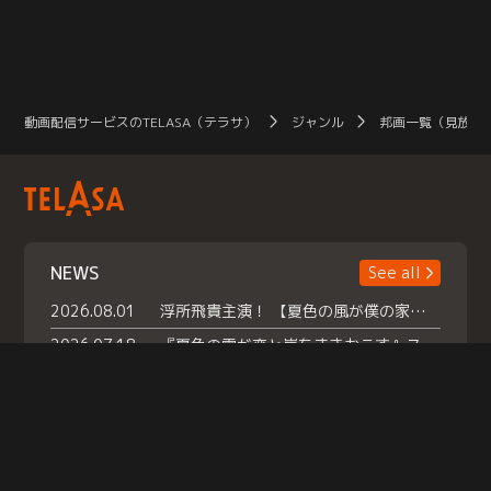
動画配信サービスのTELASA（テラサ）
ジャンル
邦画一覧（見放題
NEWS
See all
2026.08.01
浮所飛貴主演！ 【夏色の風が僕の家にやってきた】 本日よりテラサで独占配信スタート！
2026.07.18
『夏色の雲が恋と嵐をまきおこす』スペシャルメイキング 【Part1】2026年７月18日（土）23時30分～配信スタート！話題のシーンの裏側を大公開！豪華キャスト大集合！ 『武宮家 真夏の家族会議』開催！
2026.07.15
救命医・遥（今田）の《心揺さぶる過去》や、 麻酔科医・権野（船越英一郎）の《謎多きプライベート》など… 《知られざるエピソード》を独占配信！