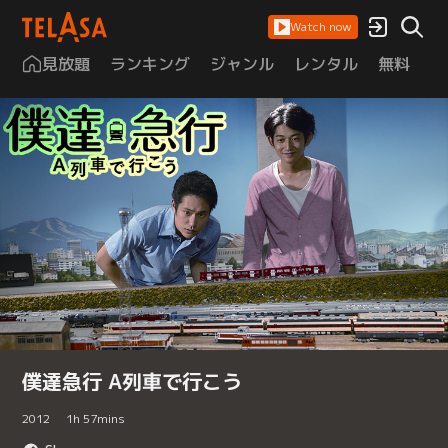
Watch now
見放題
ランキング
ジャンル
レンタル
無料
は
僕達急行 A列車で行こう
2012
1
h
57
mins