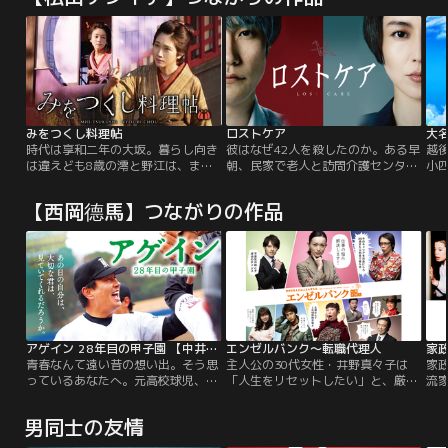
みをつくし料理帖
ロストケア
大
時代は享和二年の大坂。暮らし向き
彼はなぜ42人を殺したのか。ある早
越
は違えども8歳の澪と野江は、まる
朝、民家で老人と訪問介護センター
小
で姉妹のように仲が良い幼なじみだ
所長の死体が発見された。死んだ所
事
った。しかし大洪水により、澪と野
長が勤める介護センターの介護士・
＜松
【西岡德馬】つながりの作品
江は生き別れてしまう。それから10
斯波宗典が犯人として浮上するが、
く
年後。澪は江戸の神田にある蕎麦処
彼は介護家族からも慕われる心優し
国
「つる家」で女料理人に。野江は吉
い青年だった。検事の大友秀美は、
った
原にある遊郭で幻の花魁・あさひ太
斯波が働く介護センターで老人の死
円
夫と名乗っていた。澪が苦心して生
亡率が異様に高いことを突き止め
た
み出した料理が、別々の人生を歩む
る。取調室で斯波は多くの老人の命
策
2人を再び引き寄せていく。
を奪ったことを認めるが…。
画
アゲイン 28年目の甲子園 【中井貴一、波瑠出演】
エンゼルバンク～転職代理人
家
青春なんて遠い昔の想い出。そう思
主人公の30代女性・井野真々子は
家
っているあなたへ。元高校球児、坂
「人生をリセットしたい」と、厳し
流
町晴彦46歳。あの白球を追った日々
い雇用情勢の中、転職に挑むこと
ャ
は遠い昔。もはや仕事に張りはな
に…！ひょんなことから出会ったカ
事
男同士の友情
く、離婚した妻が亡くなって以来、
リスマ転職代理人・海老沢康生
滅
一人娘の沙奈美とも絶縁状態。そん
に、“面倒見のよさ”や“頼まれると
ー