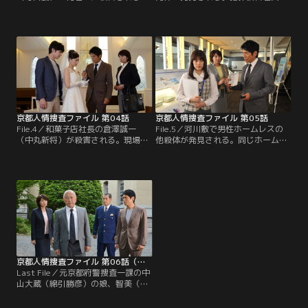
遺族は長女の文香（国生さゆり）と
室は嘆き悲しむ母親の川原澄江（鷲
次女の清乃（中原果南）。実家で父
尾真知子）の支援を要請されるが、
と生活を共にしてきた清乃が悲しみ
被害者の身元を照会した結果、男は
に暮れる中、勘当同然で家を出てい
澄江の息子ではなく詐欺の前科があ
た文香は、自らがプロデュースする
る高木忠嗣（榊英雄）と判明する。
『大鉄幹展』の準備を即時に再開。
忠嗣の両親はすでに他界。存命の家
族に双子の弟で有名建築家の幸嗣
（榊英雄・二役）がいたが…。
京都人情捜査ファイル 第04話
京都人情捜査ファイル 第05話
File.4／和菓子店社長の倉澤誠一
File.5／河川敷で男性ホームレスの
（中丸新将）が殺害される。現場は
他殺体が発見される。同じホームレ
ブライダルサロン。一週間後に挙式
ス仲間から“センセイ”と呼ばれてい
を控えた娘のあかり（市川由衣）が
た男の名前は河原真（螢雪次朗）。
ウエディングドレスを試着中に、何
岩瀬警務部長（松平健）の記憶にも
者かに襲われたらしい。婚約者の葉
残る元殺人犯だった。10年前、河原
山慎吾（武田航平）はその間、たま
は知り合ったホステスに一方的な好
たま離席。目撃者はなく、ドレス姿
意を抱き、交際を断られた腹いせに
のあかりが第一発見者となった。
女性を殺害。刑に服した過去があっ
た。
京都人情捜査ファイル 第06話（最終話）
Last File／元京都府警捜査一課の中
山大蔵（綿引勝彦）の娘、智美（小
宮有紗）が何者かに射殺される。殺
害には特殊な改造銃が使われてお