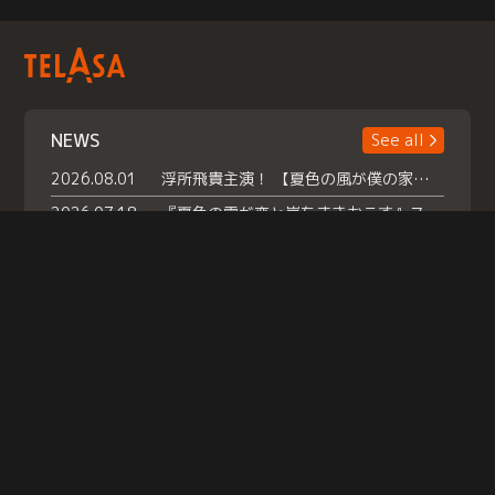
NEWS
See all
2026.08.01
浮所飛貴主演！ 【夏色の風が僕の家にやってきた】 本日よりテラサで独占配信スタート！
2026.07.18
『夏色の雲が恋と嵐をまきおこす』スペシャルメイキング 【Part1】2026年７月18日（土）23時30分～配信スタート！話題のシーンの裏側を大公開！豪華キャスト大集合！ 『武宮家 真夏の家族会議』開催！
2026.07.15
救命医・遥（今田）の《心揺さぶる過去》や、 麻酔科医・権野（船越英一郎）の《謎多きプライベート》など… 《知られざるエピソード》を独占配信！
Help
|
Company Profile
|
Act on Specified Commercial Transactions
|