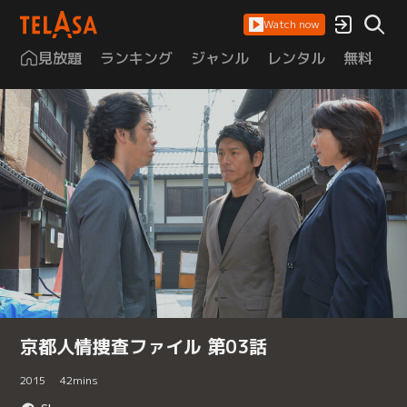
Watch now
見放題
ランキング
ジャンル
レンタル
無料
は
京都人情捜査ファイル 第03話
2015
42
mins