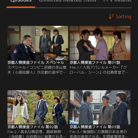
Sorting
京都人情捜査ファイル スペシャル
京都人情捜査ファイル 第01話
スペシャル／コンビニ店員の永山雅
File.1／人気アパレルメーカー『グ
夫（小須田康人）が出勤の途中で何
ローバル・シーン』の社員食堂で毒
者かに射殺される。犯罪被害者支援
キノコによる集団食中毒が発生し、
室・室長の吉崎仁美（松下由樹）
社員の藤川雅彦（難波圭一）が死亡
は、妻の和恵（遊井亮子）のケアを
する。犯罪被害者支援室・室長の吉
任されるが、和恵は激しく取り乱し
崎仁美（松下由樹）は戸隠鉄也（高
仁美の言葉に耳を貸そうとしない。
橋克典）を伴い藤川の遺族のもと
そんな和恵に、仁美の部下として着
へ。清水安裕（尾美としのり）ら
任したばかりの戸隠鉄也（高橋克
は、ほか6名の重軽傷者の支援へと
典）が、“支援”のセオリーを逸脱し
出動する。藤川は離婚しており、家
た言葉を掛ける。
族は高校生の息子一人。
京都人情捜査ファイル 第02話
京都人情捜査ファイル 第03話
File.2／高名な陶芸家、越坂鉄幹
File.3／後頭部に打撲痕のある男の
（寺田農）が何者かに殺害される。
死体が発見される。犯罪被害者支援