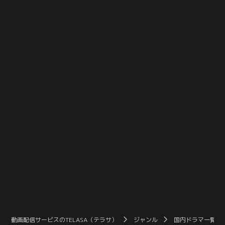
り、捜査一課はかつて中山が逮捕し
た人物の中に犯人がいるとみて捜査
を開始する。現役時代の中山は取り
調べの強引さから“鬼の中山”と恐れ
られていた。そんな中山への恨みが
事件の引き金になったとにらんだの
だ。
動画配信サービスのTELASA（テラサ）
ジャンル
国内ドラマ一覧（